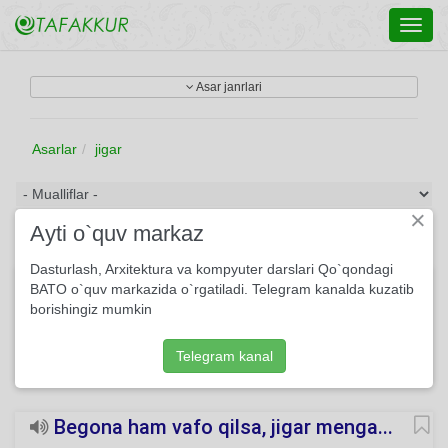
Toggl
navig
Asar janrlari
Asarlar
jigar
×
Ayti o`quv markaz
Dasturlash, Arxitektura va kompyuter darslari Qo`qondagi
– Salom, bobo, sog‘liklar qalay...
BATO o`quv markazida o`rgatiladi. Telegram kanalda kuzatib
borishingiz mumkin
– Salom, bobo, sog‘liklar qalay, Baxtlimisiz, umringiz yormi? –
Eh jigarim, dardingni olay, Kampirni deb tugadi yarmi…
Telegram kanal
159
She'r
Amirqul Po'lkan
O'qing
Begona ham vafo qilsa, jigar menga...