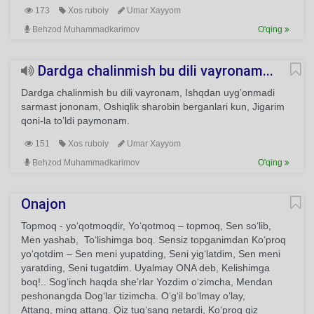
173
Xos ruboiy
Umar Xayyom
Behzod Muhammadkarimov
O'qing
Dardga chalinmish bu dili vayronam...
Dardga chalinmish bu dili vayronam, Ishqdan uyg’onmadi
sarmast jononam, Oshiqlik sharobin berganlari kun, Jigarim
qoni-la to’ldi paymonam.
151
Xos ruboiy
Umar Xayyom
Behzod Muhammadkarimov
O'qing
Onajon
Topmoq - yo‘qotmoqdir, Yo‘qotmoq – topmoq, Sen so‘lib,
Men yashab, To‘lishimga boq. Sensiz topganimdan Ko‘proq
yo‘qotdim – Sen meni yupatding, Seni yig‘latdim, Sen meni
yaratding, Seni tugatdim. Uyalmay ONA deb, Kelishimga
boq!.. Sog‘inch haqda she’rlar Yozdim o‘zimcha, Mendan
peshonangda Dog‘lar tizimcha. O‘g‘il bo‘lmay o‘lay,
Attang, ming attang. Qiz tug‘sang netardi, Ko‘proq qiz