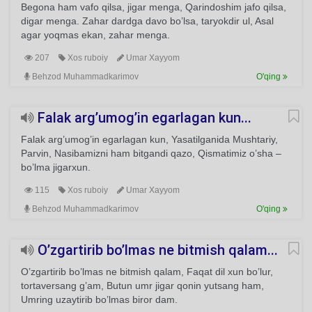
Begona ham vafo qilsa, jigar menga, Qarindoshim jafo qilsa,
digar menga. Zahar dardga davo bo’lsa, taryokdir ul, Asal
agar yoqmas ekan, zahar menga.
207
Xos ruboiy
Umar Xayyom
Behzod Muhammadkarimov
O'qing
Falak arg’umog’in egarlagan kun...
Falak arg’umog’in egarlagan kun, Yasatilganida Mushtariy,
Parvin, Nasibamizni ham bitgandi qazo, Qismatimiz o’sha –
bo’lma jigarxun.
115
Xos ruboiy
Umar Xayyom
Behzod Muhammadkarimov
O'qing
O’zgartirib bo’lmas ne bitmish qalam...
O’zgartirib bo’lmas ne bitmish qalam, Faqat dil xun bo’lur,
tortaversang g’am, Butun umr jigar qonin yutsang ham,
Umring uzaytirib bo’lmas biror dam.