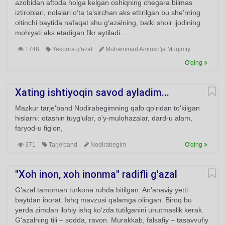
azobidan aftoda holga kelgan oshiqning chegara bilmas
iztiroblari, nolalari o‘ta ta’sirchan aks ettirilgan bu she’rning
oltinchi baytida nafaqat shu g‘azalning, balki shoir ijodining
mohiyati aks etadigan fikr aytiladi…
1748
Yakpora g'azal
Muhammad Aminxo'ja Muqimiy
O'qing
Xating ishtiyoqin savod ayladim...
Mazkur tarje'band Nodirabegimning qalb qo'ridan to'kilgan
hislarni: otashin tuyg'ular, o'y-mulohazalar, dard-u alam,
faryod-u fig'on,
371
Tarje'band
Nodirabegim
O'qing
"Xoh inon, xoh inonma" radifli g'azal
G‘azal tamoman turkona ruhda bitilgan. An’anaviy yetti
baytdan iborat. Ishq mavzusi qalamga olingan. Biroq bu
yerda zimdan ilohiy ishq ko‘zda tutilganini unutmaslik kerak.
G‘azalning tili – sodda, ravon. Murakkab, falsafiy – tasavvufiy