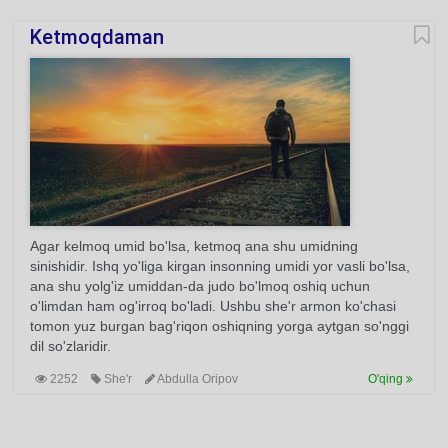
Ketmoqdaman
Agar kelmoq umid bo'lsa, ketmoq ana shu umidning
sinishidir. Ishq yo'liga kirgan insonning umidi yor vasli bo'lsa,
ana shu yolg'iz umiddan-da judo bo'lmoq oshiq uchun
o'limdan ham og'irroq bo'ladi. Ushbu she'r armon ko'chasi
tomon yuz burgan bag'riqon oshiqning yorga aytgan so'nggi
dil so'zlaridir.
2252
She'r
Abdulla Oripov
O'qing