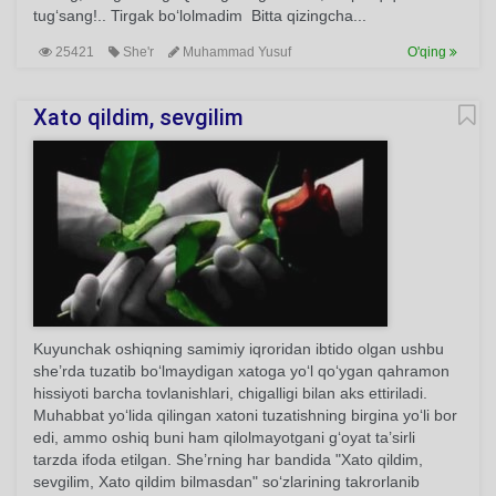
tug‘sang!.. Tirgak bo‘lolmadim Bitta qizingcha...
25421
She'r
Muhammad Yusuf
O'qing
Xato qildim, sevgilim
Kuyunchak oshiqning samimiy iqroridan ibtido olgan ushbu
she’rda tuzatib bo‘lmaydigan xatoga yo‘l qo‘ygan qahramon
hissiyoti barcha tovlanishlari, chigalligi bilan aks ettiriladi.
Muhabbat yo‘lida qilingan xatoni tuzatishning birgina yo‘li bor
edi, ammo oshiq buni ham qilolmayotgani g‘oyat ta’sirli
tarzda ifoda etilgan. She’rning har bandida "Xato qildim,
sevgilim, Xato qildim bilmasdan" so‘zlarining takrorlanib