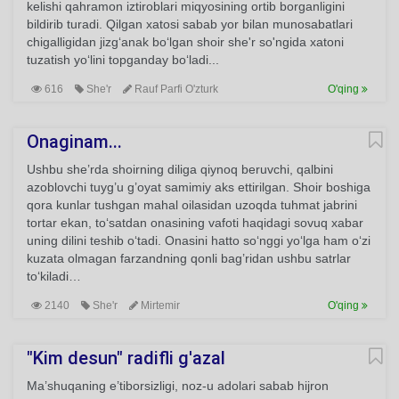
kelishi qahramon iztiroblari miqyosining ortib borganligini
bildirib turadi. Qilgan xatosi sabab yor bilan munosabatlari
chigalligidan jizg‘anak bo‘lgan shoir she'r so'ngida xatoni
tuzatish yo‘lini topganday bo‘ladi...
616
She'r
Rauf Parfi O'zturk
O'qing
Onaginam...
Ushbu she’rda shoirning diliga qiynoq beruvchi, qalbini
azoblovchi tuyg’u g’oyat samimiy aks ettirilgan. Shoir boshiga
qora kunlar tushgan mahal oilasidan uzoqda tuhmat jabrini
tortar ekan, to‘satdan onasining vafoti haqidagi sovuq xabar
uning dilini teshib o‘tadi. Onasini hatto so‘nggi yo‘lga ham o‘zi
kuzata olmagan farzandning qonli bag’ridan ushbu satrlar
to‘kiladi…
2140
She'r
Mirtemir
O'qing
"Kim desun" radifli g'azal
Ma’shuqaning e’tiborsizligi, noz-u adolari sabab hijron