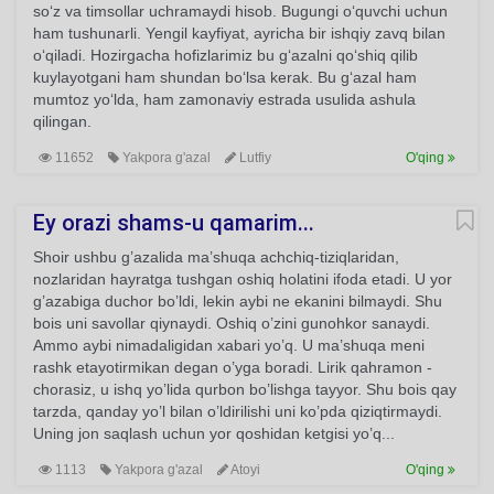
so‘z va timsollar uchramaydi hisob. Bugungi o‘quvchi uchun
ham tushunarli. Yengil kayfiyat, ayricha bir ishqiy zavq bilan
o‘qiladi. Hozirgacha hofizlarimiz bu g‘azalni qo‘shiq qilib
kuylayotgani ham shundan bo‘lsa kerak. Bu g‘azal ham
mumtoz yo‘lda, ham zamonaviy estrada usulida ashula
qilingan.
11652
Yakpora g'azal
Lutfiy
O'qing
Ey orazi shams-u qamarim...
Shoir ushbu g’azalida ma’shuqa achchiq-tiziqlaridan,
nozlaridan hayratga tushgan oshiq holatini ifoda etadi. U yor
g’azabiga duchor bo’ldi, lekin aybi ne ekanini bilmaydi. Shu
bois uni savollar qiynaydi. Oshiq o’zini gunohkor sanaydi.
Ammo aybi nimadaligidan xabari yo’q. U ma’shuqa meni
rashk etayotirmikan degan o’yga boradi. Lirik qahramon -
chorasiz, u ishq yo’lida qurbon bo’lishga tayyor. Shu bois qay
tarzda, qanday yo’l bilan o’ldirilishi uni ko’pda qiziqtirmaydi.
Uning jon saqlash uchun yor qoshidan ketgisi yo’q...
1113
Yakpora g'azal
Atoyi
O'qing