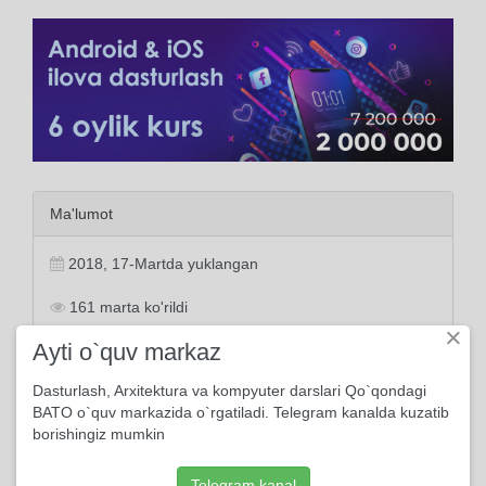
Ma'lumot
2018, 17-Martda yuklangan
161 marta ko'rildi
×
Ayti o`quv markaz
1 kishi kutubxonasiga qo'shdi
Dasturlash, Arxitektura va kompyuter darslari Qo`qondagi
BATO o`quv markazida o`rgatiladi. Telegram kanalda kuzatib
borishingiz mumkin
Tayanch tushunchalar:
bobo
baxt
umr
jigarim
dard
kampir
Telegram kanal