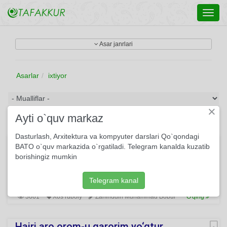
Toggl
navig
Asar janrlari
Asarlar
ixtiyor
×
Ayti o`quv markaz
Dasturlash, Arxitektura va kompyuter darslari Qo`qondagi
Ko‘pdin berikim, yor-u diyorim yo‘qtur…
BATO o`quv markazida o`rgatiladi. Telegram kanalda kuzatib
borishingiz mumkin
Ko‘pdin berikim, yor-u diyorim yo‘qtur, Bir lahza-u bir nafas
qarorim yo‘qtur. Keldim bu sori o‘z ixtiyorim birla, Lekin
borurimda ixtiyorim yo‘qtur.
Telegram kanal
3661
Xos ruboiy
Zahiriddin Muhammad Bobur
O'qing
Hajri aro orom-u qarorim yo‘qtur…