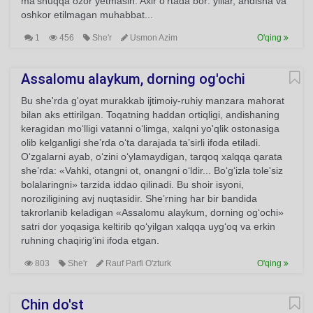
ma'shuqqa ozor yetmasin. Axir o'rtada bor: yillar, andisha va
oshkor etilmagan muhabbat...
1
456
She'r
Usmon Azim
O'qing
Assalomu alaykum, dorning og'ochi
Bu she'rda g'oyat murakkab ijtimoiy-ruhiy manzara mahorat
bilan aks ettirilgan. Toqatning haddan ortiqligi, andishaning
keragidan mo‘lligi vatanni o‘limga, xalqni yo'qlik ostonasiga
olib kelganligi she’rda o‘ta darajada ta’sirli ifoda etiladi.
O‘zgalarni ayab, o‘zini o‘ylamaydigan, tarqoq xalqqa qarata
she’rda: «Vahki, otangni ot, onangni o‘ldir... Bo‘g‘izla tole'siz
bolalaringni» tarzida iddao qilinadi. Bu shoir isyoni,
noroziligining avj nuqtasidir. She’rning har bir bandida
takrorlanib keladigan «Assalomu alaykum, dorning og‘ochi»
satri dor yoqasiga keltirib qo‘yilgan xalqqa uyg‘oq va erkin
ruhning chaqirig‘ini ifoda etgan.
803
She'r
Rauf Parfi O'zturk
O'qing
Chin do'st