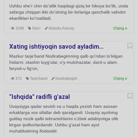
Ushbu she'r chin do'stlik haqidagi qiziq bir hikoya bo'lib, unda
safarga chiqqan ikki do'stning bir-birlariga qanchalik vafodor
ekanliklari ko'rsatiladi.
1598
She'r
Abdulla Avloniy
O'qing
Xating ishtiyoqin savod ayladim...
Mazkur tarje'band Nodirabegimning qalb qo'ridan to'kilgan
hislarni: otashin tuyg'ular, o'y-mulohazalar, dard-u alam,
faryod-u fig'on,
372
Tarje'band
Nodirabegim
O'qing
"Ishqida" radifli g'azal
Uvaysiyga qadar sevish va u haqda yozish ham asosan
erkaklarga xos sifatlar deb qaralgandi. Uvaysiy ayolning
gulday nozik qalbi tebranishlarini o’zbek adabiyotiga olib
kirgan ijodkorlardandir. Ushbu g'azal ham ayol
muhabbatining ifodasidir.