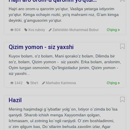
Hajri aro orom-u qarorim yo‘qtur, Vasliga yetarga ixtiyorim
yo‘qtur. Kimga ochayin rozki, yo‘q mahrami roz, G'am kimga
deyinki, g'amgusorim yo‘qtur.
804
Xos ruboiy
Zahiriddin Muhammad Bobur
O'qing
Qizim yomon - siz yaxshi
Kuyov bolam, o'z bolam, Mani qorako'z bolam, Dilimda bir
so'z, bolam, Qizim yomon - siz yaxshi. Erka bolam, arslonim,
Oyim turgan osmonim, Qo'lingizdadur jonim, Qizim yomon -
siz yaxshi...
1442
She'r
Marhabo Karimova
O'qing
Hazil
Mening haqimdagi g`iybatlar yolg`on, Ixtiyor o`zimda bo`lsa
qaniydi. Sharob ichish menga Xayyomdan qolgan,
Ichmasam, ul zotning ko`ngli ranjiydi. O`zim boshladimmi,
o`zim qilgum bas, Do`stlarim behuda zavolim izlar, Agar