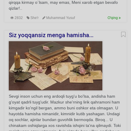
qirqqa kirmay o`lsam, may emas, Meni xarob etgan bevafo
qizlar!..
2832
She'r
Muhammad Yusuf
O'qing
Siz yoqqansiz menga hamisha...
Sevgi inson uchun eng ardoqli tuyg'u bo'lsa, andisha ham
g'oyat qadrli tuyg'udir. Mazkur she'rning lirik qahramoni ham
kimgadir ko'ngil bergan, ammo buni oshkor eta olmagan. U
hayotda hamisha nimanidir, kimnidir kutib yashagan. Undagi
oq sochlar, ajinlar bundan guvohlik bermoqda. Biroq... U
chinakam oshiqlarga xos ravishda ishqini ta'na qilmaydi. Toki