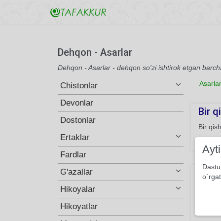
Dehqon - Asarlar
Dehqon - Asarlar - dehqon so'zi ishtirok etgan barch
Asarla
Chistonlar
Devonlar
Bir q
Dostonlar
Bir qis
Ertaklar
201
Ayt
Fardlar
Dastu
Haqi
G'azallar
o`rgat
Yuragin
Hikoyalar
Burhonn
Hikoyatlar
288