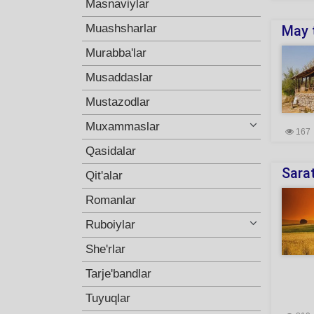
Masnaviylar
Muashsharlar
May t
Murabba'lar
Musaddaslar
Mustazodlar
Muxammaslar
167
Qasidalar
Sara
Qit'alar
Romanlar
Ruboiylar
She'rlar
Tarje'bandlar
Tuyuqlar