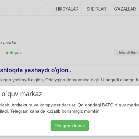
HIKOYALAR
SHE'RLAR
G'AZALLAR
a asarlar
r
dehqon
ishloqda yashaydi o‘glon...
hloqda yashaydi o‘glon, Oddiygina dehqonning o‘gli. U boqadi olamga hay
She'r
Usmon Azim
i o`quv markaz
rlash, Arxitektura va kompyuter darslari Qo`qondagi BATO o`quv mark
qat
iladi. Telegram kanalda kuzatib borishingiz mumkin
g siqilib borib shahardan, Sekin gapga solsang mo'min dehqonni. Qodiri
i...
Telegram kanal
8
She'r
Muhammad Yusuf