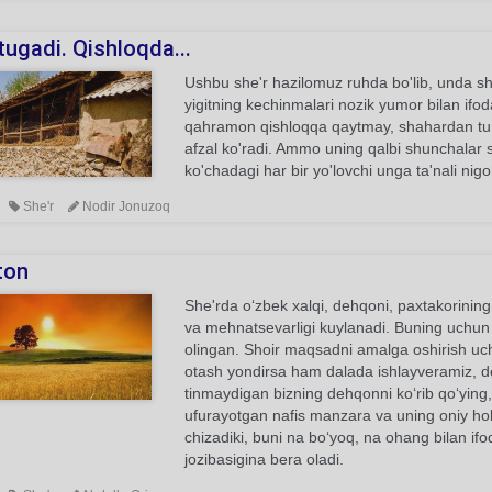
ugadi. Qishloqda...
Ushbu she'r hazilomuz ruhda bo'lib, unda sh
yigitning kechinmalari nozik yumor bilan ifod
qahramon qishloqqa qaytmay, shahardan turib,
afzal ko'radi. Ammo uning qalbi shunchalar s
ko'chadagi har bir yo'lovchi unga ta'nali nig
She'r
Nodir Jonuzoq
ton
She'rda o‘zbek xalqi, dehqoni, paxtakorining
va mehnatsevarligi kuylanadi. Buning uchun fa
olingan. Shoir maqsadni amalga oshirish uch
otash yondirsa ham dalada ishlayveramiz, deg
tinmaydigan bizning dehqonni ko‘rib qo‘ying
ufurayotgan nafis manzara va uning oniy hola
chizadiki, buni na bo‘yoq, na ohang bilan if
jozibasigina bera oladi.