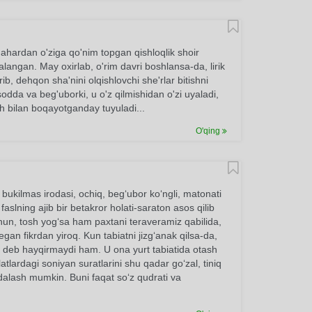
ahardan o'ziga qo'nim topgan qishloqlik shoir
alangan. May oxirlab, o'rim davri boshlansa-da, lirik
 dehqon sha'nini olqishlovchi she'rlar bitishni
odda va beg'uborki, u o'z qilmishidan o'zi uyaladi,
oh bilan boqayotganday tuyuladi...
O'qing
 bukilmas irodasi, ochiq, beg‘ubor ko‘ngli, matonati
slning ajib bir betakror holati-saraton asos qilib
un, tosh yog‘sa ham paxtani teraveramiz qabilida,
an fikrdan yiroq. Kun tabiatni jizg‘anak qilsa-da,
, deb hayqirmaydi ham. U ona yurt tabiatida otash
tlardagi soniyan suratlarini shu qadar go‘zal, tiniq
odalash mumkin. Buni faqat so‘z qudrati va