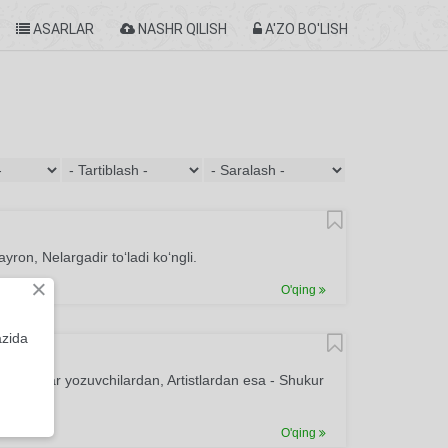
ASARLAR
NASHR QILISH
A'ZO BO'LISH
ron, Nelargadir to‘ladi ko‘ngli.
×
O'qing
azida
yni eslar yozuvchilardan, Artistlardan esa - Shukur
O'qing