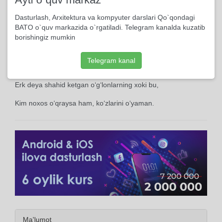
Ipak ham, bol ham bunda, marmar ham, oltin ham mo‘l
Dasturlash, Arxitektura va kompyuter darslari Qo`qondagi
BATO o`quv markazida o`rgatiladi. Telegram kanalda kuzatib
Ko‘mir ham, sharob ham bor, gurunch -sadaf misol oq.
borishingiz mumkin
Bir askarday cho‘k tushib, peshonamni qo‘yaman.
Telegram kanal
Fidoyiman, shaydoman, o‘pib-o‘pib to‘yaman.
Erk deya shahid ketgan o‘g‘lonlarning xoki bu,
Kim noxos o‘qraysa ham, ko‘zlarini o‘yaman.
Ma'lumot