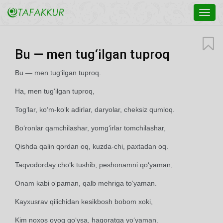
Toggl
navig
Bu — men tug‘ilgan tuproq
Bu — men tug‘ilgan tuproq.
Ha, men tug‘ilgan tuproq,
Tog‘lar, ko‘m-ko‘k adirlar, daryolar, cheksiz qumloq.
Bo‘ronlar qamchilashar, yomg‘irlar tomchilashar,
Qishda qalin qordan oq, kuzda-chi, paxtadan oq.
Taqvodorday cho‘k tushib, peshonamni qo‘yaman,
Onam kabi o‘paman, qalb mehriga to‘yaman.
Kayxusrav qilichidan kesikbosh bobom xoki,
Kim noxos oyoq qo‘ysa, haqoratga yo‘yaman.