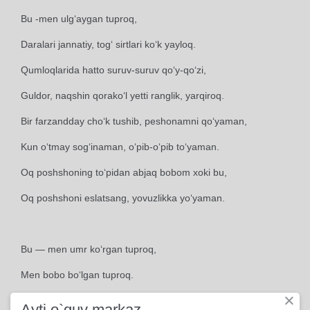
Bu -men ulg‘aygan tuproq,
Daralari jannatiy, tog‘ sirtlari ko‘k yayloq.
Qumloqlarida hatto suruv-suruv qo‘y-qo‘zi,
Guldor, naqshin qorako‘l yetti ranglik, yarqiroq.
Bir farzandday cho‘k tushib, peshonamni qo‘yaman,
Kun o‘tmay sog‘inaman, o‘pib-o‘pib to‘yaman.
Oq poshshoning to‘pidan abjaq bobom xoki bu,
Oq poshshoni eslatsang, yovuzlikka yo‘yaman.
Bu — men umr ko‘rgan tuproq,
Men bobo bo‘lgan tuproq.
×
Suv bo‘ylari tutzorlar cho‘zilmish yiroq-yiroq.
Ayti o`quv markaz