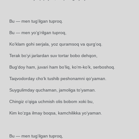
Bu — men tug‘ilgan tuproq.
Bu — men yo‘g‘rilgan tuproq,
Ko‘klam gohi serjala, yoz quramsoq va qurg‘oq.
Terak bo‘yi jarlardan suv tortar bobo dehqon,
Bug‘doy ham, juvari ham bo‘liq, ko‘m-ko‘k, serboshoq.
Taqvodorday cho‘k tushib peshonamni qo‘yaman.
Suygulimday quchaman, jamoliga to‘yaman.
Chingiz o‘qiga uchmish olis bobom xoki bu,
Kim ko‘zga ilmay boqsa, kamchilikka yo‘yaman.
Bu — men tug‘ilgan tuproq,