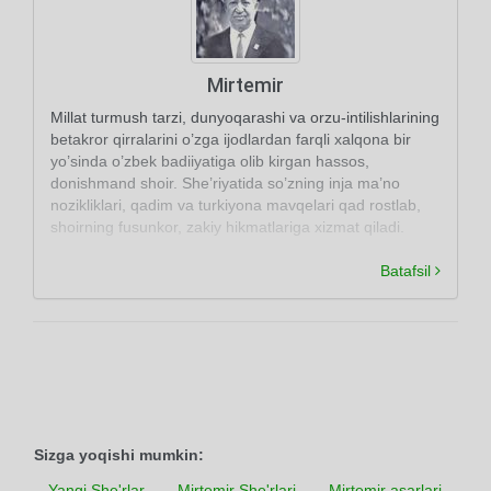
Mirtemir
Millat turmush tarzi, dunyoqarashi va orzu-intilishlarining
betakror qirralarini o’zga ijodlardan farqli xalqona bir
yo’sinda o’zbek badiiyatiga olib kirgan hassos,
donishmand shoir. She’riyatida so’zning inja ma’no
nozikliklari, qadim va turkiyona mavqelari qad rostlab,
shoirning fusunkor, zakiy hikmatlariga xizmat qiladi.
Batafsil
Sizga yoqishi mumkin:
Yangi She'rlar
Mirtemir She'rlari
Mirtemir asarlari