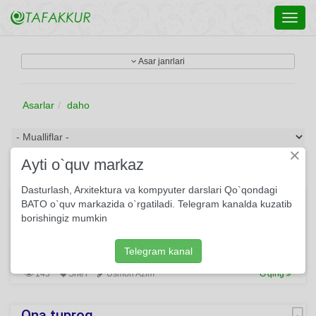
Toggl
navig
Asar janrlari
Asarlar
daho
×
Ayti o`quv markaz
Dasturlash, Arxitektura va kompyuter darslari Qo`qondagi
Qavs
BATO o`quv markazida o`rgatiladi. Telegram kanalda kuzatib
borishingiz mumkin
Bog‘lar — aniq. Chizib qo‘yilgan. Har bir butoq — bir o‘ychan
tasvir. Go‘yo bunda ming yil kuyingan, Zahmat chekkan
Chinlik musavvir.
Telegram kanal
145
She'r
Usmon Azim
O'qing
Ona tuproq