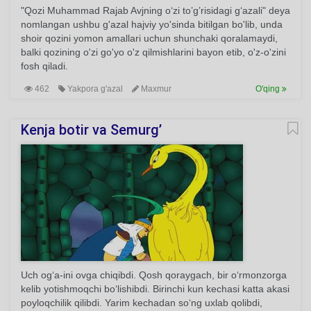
"Qozi Muhammad Rajab Avjning o‘zi to’g’risidagi g‘azali" deya
nomlangan ushbu g'azal hajviy yo'sinda bitilgan bo'lib, unda
shoir qozini yomon amallari uchun shunchaki qoralamaydi,
balki qozining o'zi go'yo o'z qilmishlarini bayon etib, o'z-o'zini
fosh qiladi.
462
Yakpora g'azal
Maxmur
O'qing
Kenja botir va Semurg’
Uch og‘a-ini ovga chiqibdi. Qosh qoraygach, bir o‘rmonzorga
kelib yotishmoqchi bo‘lishibdi. Birinchi kun kechasi katta akasi
poyloqchilik qilibdi. Yarim kechadan so‘ng uxlab qolibdi,