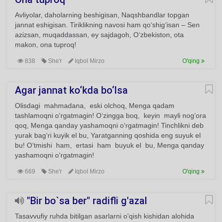
Avliyolar, daholarning beshigisan, Naqshbandlar topgan
jannat eshigisan. Tiriklikning navosi ham qo‘shig‘isan – Sen
azizsan, muqaddassan, ey sajdagoh, O‘zbekiston, ota
makon, ona tuproq!
838
She'r
Iqbol Mirzo
O'qing
Agar jannat ko‘kda bo‘lsa
Olisdagi mahmadana, eski olchoq, Menga qadam
tashlamoqni o‘rgatmagin! O‘zingga boq, keyin mayli nog‘ora
qoq, Menga qanday yashamoqni o‘rgatmagin! Tinchlikni deb
yurak bag‘ri kuyik el bu, Yaratganning qoshida eng suyuk el
bu! O‘tmishi ham, ertasi ham buyuk el bu, Menga qanday
yashamoqni o‘rgatmagin!
669
She'r
Iqbol Mirzo
O'qing
"Bir bo`sa ber" radifli g'azal
Tasavvufiy ruhda bitilgan asarlarni o'qish kishidan alohida