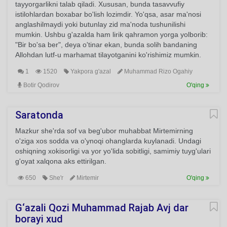
tayyorgarlikni talab qiladi. Xususan, bunda tasavvufiy
istilohlardan boxabar bo'lish lozimdir. Yo'qsa, asar ma'nosi
anglashilmaydi yoki butunlay zid ma'noda tushunilishi
mumkin. Ushbu g'azalda ham lirik qahramon yorga yolborib:
"Bir bo'sa ber", deya o'tinar ekan, bunda solih bandaning
Allohdan lutf-u marhamat tilayotganini ko'rishimiz mumkin.
1
1520
Yakpora g'azal
Muhammad Rizo Ogahiy
Botir Qodirov
O'qing
Saratonda
Mazkur she'rda sof va beg'ubor muhabbat Mirtemirning
o'ziga xos sodda va o'ynoqi ohanglarda kuylanadi. Undagi
oshiqning xokisorligi va yor yo'lida sobitligi, samimiy tuyg'ulari
g'oyat xalqona aks ettirilgan.
650
She'r
Mirtemir
O'qing
G‘azali Qozi Muhammad Rajab Avj dar
borayi xud