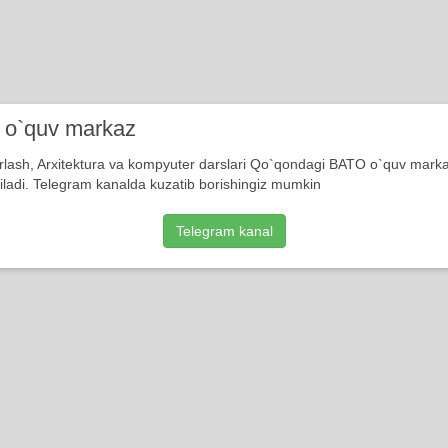
i o`quv markaz
rlash, Arxitektura va kompyuter darslari Qo`qondagi BATO o`quv mark
iladi. Telegram kanalda kuzatib borishingiz mumkin
Telegram kanal