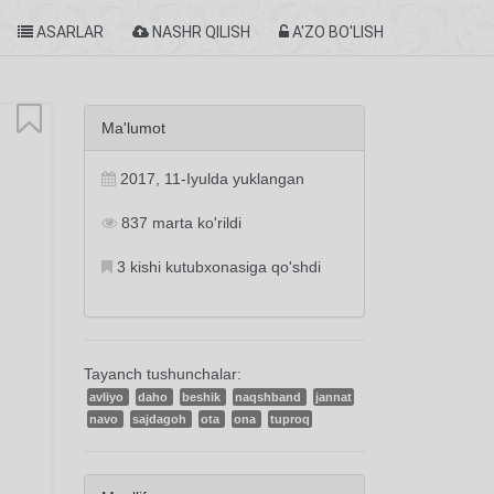
ASARLAR
NASHR QILISH
A'ZO BO'LISH
Ma'lumot
2017, 11-Iyulda yuklangan
837 marta ko'rildi
3 kishi kutubxonasiga qo'shdi
Tayanch tushunchalar:
avliyo
daho
beshik
naqshband
jannat
navo
sajdagoh
ota
ona
tuproq