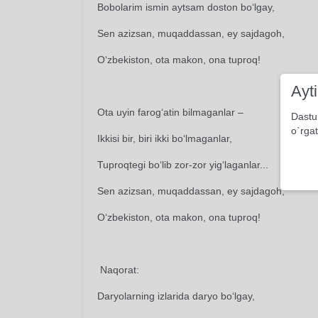
Bobolarim ismin aytsam doston bo‘lgay,
Sen azizsan, muqaddassan, ey sajdagoh,
O‘zbekiston, ota makon, ona tuproq!
Ayt
Ota uyin farog‘atin bilmaganlar –
Dastu
o`rgat
Ikkisi bir, biri ikki bo‘lmaganlar,
Tuproqtegi bo‘lib zor-zor yig‘laganlar...
Sen azizsan, muqaddassan, ey sajdagoh,
O‘zbekiston, ota makon, ona tuproq!
Naqorat:
Daryolarning izlarida daryo bo‘lgay,