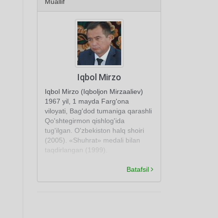
Muallif
Iqbol Mirzo
Iqbol Mirzo (Iqboljon Mirzaaliev)
1967 yil, 1 mayda Farg'ona
viloyati, Bag'dod tumaniga qarashli
Qo'shtegirmon qishlog'ida
tug'ilgan. O'zbekiston halq shoiri
(2005). «Shuhrat» medali bilan
taqdirlangan (1999).
Batafsil