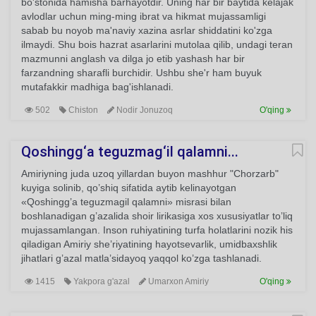
bo'stonida hamisha barhayotdir. Uning har bir baytida kelajak
avlodlar uchun ming-ming ibrat va hikmat mujassamligi
sabab bu noyob ma'naviy xazina asrlar shiddatini ko'zga
ilmaydi. Shu bois hazrat asarlarini mutolaa qilib, undagi teran
mazmunni anglash va dilga jo etib yashash har bir
farzandning sharafli burchidir. Ushbu she'r ham buyuk
mutafakkir madhiga bag'ishlanadi.
502
Chiston
Nodir Jonuzoq
O'qing
Qoshingg‘a teguzmag‘il qalamni...
Amiriyning juda uzoq yillardan buyon mashhur "Chorzarb"
kuyiga solinib, qo’shiq sifatida aytib kelinayotgan
«Qoshingg’a teguzmagil qalamni» misrasi bilan
boshlanadigan g’azalida shoir lirikasiga xos xususiyatlar to’liq
mujassamlangan. Inson ruhiyatining turfa holatlarini nozik his
qiladigan Amiriy she’riyatining hayotsevarlik, umidbaxshlik
jihatlari g’azal matla’sidayoq yaqqol ko’zga tashlanadi.
1415
Yakpora g'azal
Umarxon Amiriy
O'qing