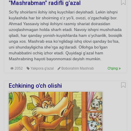
"Mashrabman" radifli g'azal
So‘fiy shoirlarni ilohiy ishq kuychilari deyishadi. Lekin ishqni
kuylashda har bir shoirning o‘z yo‘li, ovozi, o‘zgachaligi bor.
Ahmad Yassaviy ishqi ilohiyni rasmiy shariat doirasidan
uzoqlashmagan holda sharh etadi. Navoiy ishqni mushohada
qiladi, har qanday yonish-kuyishlarda ham o‘ychanlik, bosiqlik
unga xos. Mashrab esa ko‘nglidagi ishq olovi qanday bo‘lsa,
uni shundayligicha she’rga ag‘daradi. Ollohga bo‘lgan
muhabbatini ochiq izhor etadi. Quyidagi g'azal ham
Mashrabning hayoti bayonnomasi deyish mumkin.
2052
Yakpora g'azal
Boborahim Mashrab
O'qing
Echkining o'ch olishi