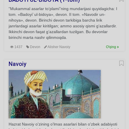
“Mukammal asarlar to‘plami”ning mundarijasi quyidagicha: I
tom. «Badoyi’ ul-bidoya», devon. II tom. «Navodir un-
nihoya», devon. Birinchi devon tarkibiga barcha lirik
janrlardagi asarlar kiritilgan; ammo asosiy qismi g‘azallardir.
Ikkinchi devon faqat g‘azallardan tuzilgan. Bu devonlar
birinchi marta nashr qilinmoqda.
1437
Devon
Alisher Navoiy
O'qing
Navoiy
Hazrat Navoiy o'zining o'lmas asarlari bilan o'zbek adabiyoti