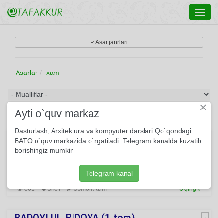
Toggl
navig
Asar janrlari
Asarlar
xam
×
Ayti o`quv markaz
Dasturlash, Arxitektura va kompyuter darslari Qo`qondagi
"Xamsa"ga tatabbu
BATO o`quv markazida o`rgatiladi. Telegram kanalda kuzatib
borishingiz mumkin
Hikmatni ko‘p ko‘rdim bu dahri dunda — Kulgili bo‘lmasmi bir
sirni ochsam. Quyosh tomon yursam — soyam ortimda,
Soyam oldindadir quyoshdan qochsam.
Telegram kanal
861
She'r
Usmon Azim
O'qing
BADOYI UL-BIDOYA (1-tom)