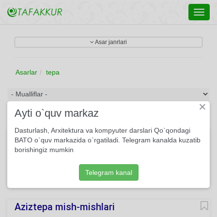
Toggl
navig
Asar janrlari
Asarlar
tepa
×
Ayti o`quv markaz
Dasturlash, Arxitektura va kompyuter darslari Qo`qondagi
Bolalikning so'nggi kunlari
BATO o`quv markazida o`rgatiladi. Telegram kanalda kuzatib
borishingiz mumkin
U bahorni kutdi intizor, Yo‘llariga ko‘z tutdi ilhaq. Quyosh
chiqsa, erib bitsa qor, To‘yib-to‘yib o‘ynardi chillak.
Telegram kanal
165
She'r
Usmon Azim
O'qing
Aziztepa mish-mishlari