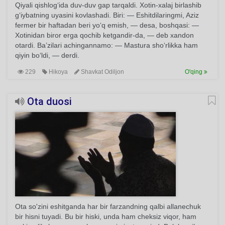
Qiyali qishlog‘ida duv-duv gap tarqaldi. Xotin-xalaj birlashib
g‘iybatning uyasini kovlashadi. Biri: — Eshitdilaringmi, Aziz
fermer bir haftadan beri yo‘q emish, — desa, boshqasi: —
Xotinidan biror erga qochib ketgandir-da, — deb xandon
otardi. Ba’zilari achingannamo: — Mastura sho‘rlikka ham
qiyin bo‘ldi, — derdi.
229
Hikoya
Shavkat Odiljon
O'qing
Ota duosi
Ota so'zini eshitganda har bir farzandning qalbi allanechuk
bir hisni tuyadi. Bu bir hiski, unda ham cheksiz viqor, ham