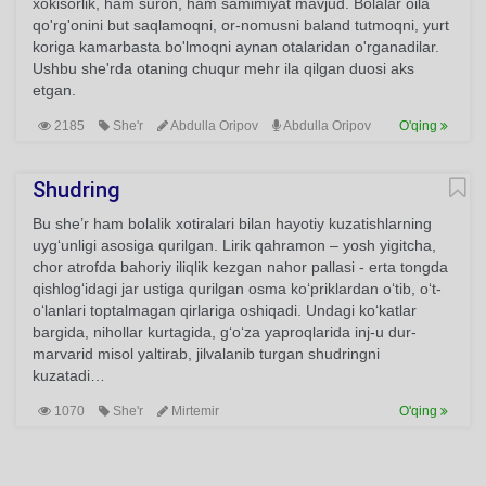
xokisorlik, ham suron, ham samimiyat mavjud. Bolalar oila
qo'rg'onini but saqlamoqni, or-nomusni baland tutmoqni, yurt
koriga kamarbasta bo'lmoqni aynan otalaridan o'rganadilar.
Ushbu she'rda otaning chuqur mehr ila qilgan duosi aks
etgan.
2185
She'r
Abdulla Oripov
Abdulla Oripov
O'qing
Shudring
Bu she’r ham bolalik xotiralari bilan hayotiy kuzatishlarning
uyg‘unligi asosiga qurilgan. Lirik qahramon – yosh yigitcha,
chor atrofda bahoriy iliqlik kezgan nahor pallasi - erta tongda
qishlog‘idagi jar ustiga qurilgan osma ko‘priklardan o‘tib, o‘t-
o‘lanlari toptalmagan qirlariga oshiqadi. Undagi ko‘katlar
bargida, nihollar kurtagida, g‘o‘za yaproqlarida inj-u dur-
marvarid misol yaltirab, jilvalanib turgan shudringni
kuzatadi…
1070
She'r
Mirtemir
O'qing