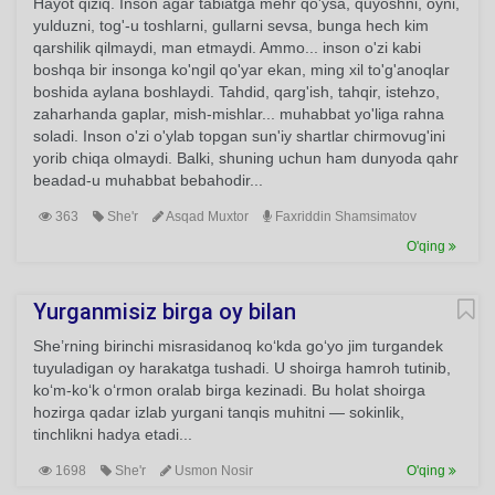
Hayot qiziq. Inson agar tabiatga mehr qo'ysa, quyoshni, oyni,
yulduzni, tog'-u toshlarni, gullarni sevsa, bunga hech kim
qarshilik qilmaydi, man etmaydi. Ammo... inson o'zi kabi
boshqa bir insonga ko'ngil qo'yar ekan, ming xil to'g'anoqlar
boshida aylana boshlaydi. Tahdid, qarg'ish, tahqir, istehzo,
zaharhanda gaplar, mish-mishlar... muhabbat yo'liga rahna
soladi. Inson o'zi o'ylab topgan sun'iy shartlar chirmovug'ini
yorib chiqa olmaydi. Balki, shuning uchun ham dunyoda qahr
beadad-u muhabbat bebahodir...
363
She'r
Asqad Muxtor
Faxriddin Shamsimatov
O'qing
Yurganmisiz birga oy bilan
She’rning birinchi misrasidanoq ko‘kda go‘yo jim turgandek
tuyuladigan oy harakatga tushadi. U shoirga hamroh tutinib,
ko‘m-ko‘k o‘rmon oralab birga kezinadi. Bu holat shoirga
hozirga qadar izlab yurgani tanqis muhitni — sokinlik,
tinchlikni hadya etadi...
1698
She'r
Usmon Nosir
O'qing