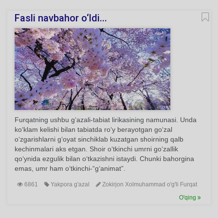
Fasli navbahor o‘ldi...
Furqatning ushbu g‘azali-tabiat lirikasining namunasi. Unda
ko‘klam kelishi bilan tabiatda ro‘y berayotgan go‘zal
o‘zgarishlarni g‘oyat sinchiklab kuzatgan shoirning qalb
kechinmalari aks etgan. Shoir o‘tkinchi umrni go‘zallik
qo‘ynida ezgulik bilan o‘tkazishni istaydi. Chunki bahorgina
emas, umr ham o‘tkinchi-“g‘animat”.
6861
Yakpora g'azal
Zokirjon Xolmuhammad o'g'li Furqat
O'qing