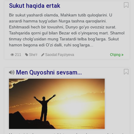
Sukut haqida ertak
Bir sukut yashardi olamda, Mahkam tutib quloqlarini. U
asrardi hamma tuyg’udan Nurga tashna qaroqlarini.
Eshitmasdi hech bir tovushni, Dunyo go’yo ovozsiz surat.
Tashqarida qorni gul bilan Bezar edi o’yinqaroq mart. Shamol
tinmay cholg’usidan mung Taratardi telba bog’larga. Sukut
hamon begona edi O’zi dalli, ruhi sog’larga...
211
She'r
Saodat Fayziyeva
O'qing
Men Quyoshni sevsam...