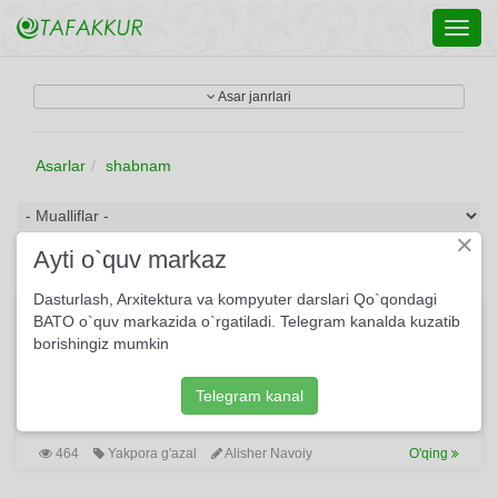
Toggl
navig
Asar janrlari
Asarlar
shabnam
×
Ayti o`quv markaz
Dasturlash, Arxitektura va kompyuter darslari Qo`qondagi
Ko‘rganimdur subhning…
BATO o`quv markazida o`rgatiladi. Telegram kanalda kuzatib
borishingiz mumkin
Ko‘rganimdur subhning pirohanidin chokrok, Kirpikim
shabnam to‘kulgan sabzadin namnokrok. Bu ko‘ngul
g‘amnokidin to shodmon ko‘rdum seni, Istaram har damki,
Telegram kanal
bo‘lg‘ay xotirim g‘amnoknok.
464
Yakpora g'azal
Alisher Navoiy
O'qing