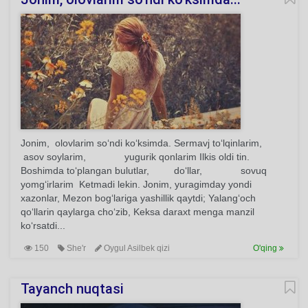
Jonim, olovlarim so‘ndi ko‘ksimda. Sermavj to‘lqinlarim,
asov soylarim, yugurik qonlarim Ilkis oldi tin.
Boshimda to‘plangan bulutlar, do‘llar, sovuq
yomg‘irlarim Ketmadi lekin. Jonim, yuragimday yondi
xazonlar, Mezon bog‘lariga yashillik qaytdi; Yalang‘och
qo‘llarin qaylarga cho‘zib, Keksa daraxt menga manzil
ko‘rsatdi...
150
She'r
Oygul Asilbek qizi
O'qing
Tayanch nuqtasi