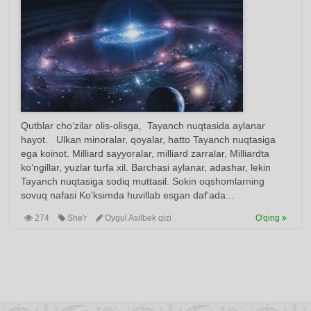
Qutblar cho‘zilar olis-olisga, Tayanch nuqtasida aylanar
hayot. Ulkan minoralar, qoyalar, hatto Tayanch nuqtasiga
ega koinot. Milliard sayyoralar, milliard zarralar, Milliardta
ko‘ngillar, yuzlar turfa xil. Barchasi aylanar, adashar, lekin
Tayanch nuqtasiga sodiq muttasil. Sokin oqshomlarning
sovuq nafasi Ko‘ksimda huvillab esgan daf'ada...
274
She'r
Oygul Asilbek qizi
O'qing