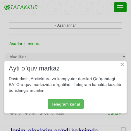
Toggl
navig
Asar janrlari
Asarlar
minora
×
Ayti o`quv markaz
Dasturlash, Arxitektura va kompyuter darslari Qo`qondagi
Samarqand bo'ylab tungi sayr
BATO o`quv markazida o`rgatiladi. Telegram kanalda kuzatib
borishingiz mumkin
— Samarqand, ildizing qayerda? Kechangni chiroqlar
parchalab tashlagan, tun bilan nur o‘rtasida uzun arvohlar —
minoralar ketib borar kelajak sari...
Telegram kanal
145
She'r
Usmon Azim
O'qing
Jonim, olovlarim so'ndi ko'ksimda...