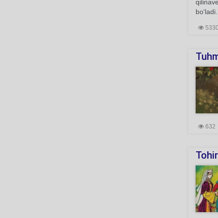
qilinav
bo‘ladi.
533
Tuhm
632
Tohi