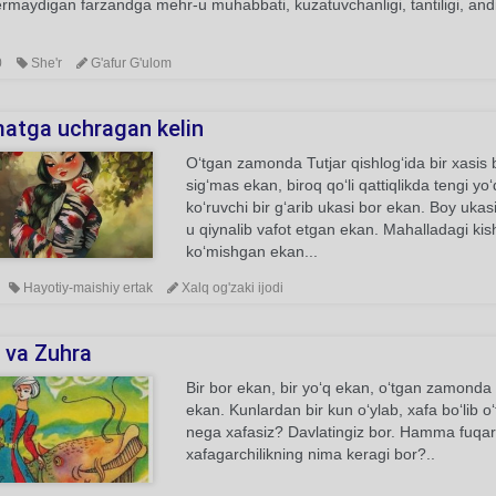
ermaydigan farzandga mehr-u muhabbati, kuzatuvchanligi, tantiligi, an
0
She'r
G'afur G'ulom
atga uchragan kelin
O‘tgan zamonda Tutjar qishlog‘ida bir xasis 
sig‘mas ekan, biroq qo‘li qattiqlikda tengi y
ko‘ruvchi bir g‘arib ukasi bor ekan. Boy u
u qiynalib vafot etgan ekan. Mahalladagi kishi
ko‘mishgan ekan...
Hayotiy-maishiy ertak
Xalq og'zaki ijodi
r va Zuhra
Bir bor ekan, bir yo‘q ekan, o‘tgan zamonda
ekan. Kunlardan bir kun o‘ylab, xafa bo‘lib o‘
nega xafasiz? Davlatingiz bor. Hamma fuqaro
xafagarchilikning nima keragi bor?..