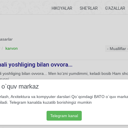
HIKOYALAR
SHE'RLAR
G'AZALLAR
 asarlar
r
karvon
ali yoshliging bilan ovvora...
i yoshliging bilan ovvora... Men ko‘zni yumdimmi, keladi bosib Ham sh
arvoni.
i o`quv markaz
She'r
Usmon Azim
rlash, Arxitektura va kompyuter darslari Qo`qondagi BATO o`quv mark
iladi. Telegram kanalda kuzatib borishingiz mumkin
us kunim ko‘zim tushsa...
 kunim ko‘zim tushsa, Kuyar osmon, tushunmaysan. Meni samo tushun
Telegram kanal
m o‘tar bo‘lsam, Oqar bo‘lsam, ketar bo‘lsam, Meni daryo tushungayd