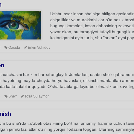
n
Ushbu asar inson sha'niga bitilgan qasidadir
chigalliklar va murakkabliklar o'ta nozik ta
bugungi kamoloti, inson dahosining zakovati,
yozar ekan, bu taraqqiyot tufayli bugungi k
ko‘tarilganini ayta turib, shu "arkon" ayni pa
3
Qasida
Erkin Vohidov
on
shunchasini har kim har xil anglaydi. Jumladan, ushbu she'r qahramoni
ni hayotning mayda-chuyda ho-yu havaslari, o‘tkinchi manfaatlari armon
da katta talablar qo‘yadi. O‘sha talablarga loyiq bo‘lolmaslik uni xavotir
6
She'r
To'ra Sulaymon
inish
om bu she'rda «o‘zbek otasi»ning bo‘rtma, umumiy, hamma uchun tanish,
lgan jamiki fazilatlar o‘zining yorqin ifodasini topgan. Ularning samimiyl