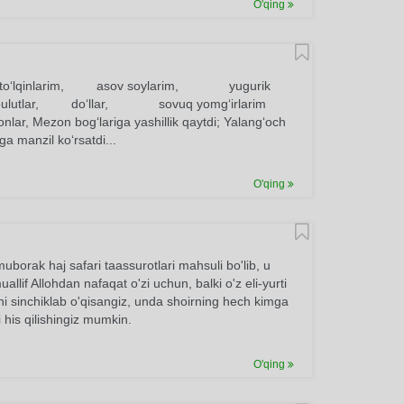
O'qing
mavj to‘lqinlarim, asov soylarim, yugurik
angan bulutlar, do‘llar, sovuq yomg‘irlarim
lar, Mezon bog‘lariga yashillik qaytdi; Yalang‘och
a manzil ko‘rsatdi...
O'qing
uborak haj safari taassurotlari mahsuli bo'lib, u
llif Allohdan nafaqat o'zi uchun, balki o'z eli-yurti
ni sinchiklab o'qisangiz, unda shoirning hech kimga
 his qilishingiz mumkin.
O'qing