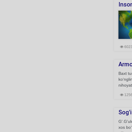
Inso
602
Arm
Baxt tu
ko‘ngli
nihoyat
125
Sog'
G'.G'ul
xos bo‘