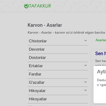
Karvon - Asarlar
Karvon - Asarlar - karvon so'zi ishtirok etgan barcha
Asarla
Chistonlar
Devonlar
Sen h
Dostonlar
Sen hal
Ertaklar
og‘ir k
Ayt
120
Fardlar
Dastu
G'azallar
o`rgat
Ma’y
Hikoyalar
Ma’yus
Hikoyatlar
ko‘ksi