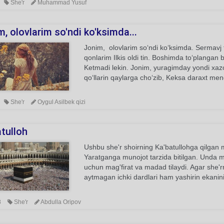
She'r
Muhammad Yusuf
, olovlarim so'ndi ko'ksimda...
Jonim, olovlarim so‘ndi ko‘ksimda. Ser
qonlarim Ilkis oldi tin. Boshimda to‘pl
Ketmadi lekin. Jonim, yuragimday yondi xazon
qo‘llarin qaylarga cho‘zib, Keksa daraxt meng
She'r
Oygul Asilbek qizi
tulloh
Ushbu she'r shoirning Ka'batullohga qilgan m
Yaratganga munojot tarzida bitilgan. Unda mua
uchun mag'firat va madad tilaydi. Agar she'r
aytmagan ichki dardlari ham yashirin ekanini
8
She'r
Abdulla Oripov