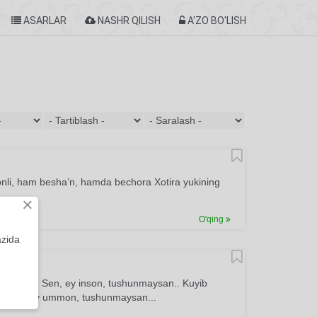
ASARLAR
NASHR QILISH
A'ZO BO'LISH
onli, ham besha’n, hamda bechora Xotira yukining
×
O'qing
azida
gaydir, Sen, ey inson, tushunmaysan.. Kuyib
ir, Sen, ey ummon, tushunmaysan...