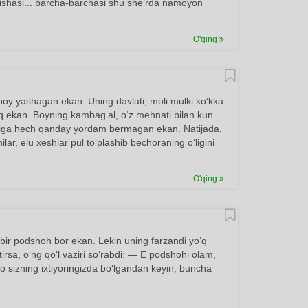
dishasi... barcha-barchasi shu she’rda namoyon
O'qing
boy yashagan ekan. Uning davlati, moli mulki ko‘kka
o‘q ekan. Boyning kambag‘al, o‘z mehnati bilan kun
kasiga hech qanday yordam bermagan ekan. Natijada,
lar, elu xeshlar pul to‘plashib bechoraning o‘ligini
O'qing
 bir podshoh bor ekan. Lekin uning farzandi yo‘q
tirsa, o‘ng qo‘l vaziri so‘rabdi: — E podshohi olam,
 sizning ixtiyoringizda bo‘lgandan keyin, buncha