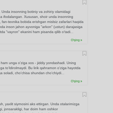
. Unda insonning botiniy va zohiriy olamidagi
rzda ifodalangan. Xususan, shoir unda insonning
 fan-texnika bobida erishgan mislsiz zafarlari haqida
unda inson jahon ayvoniga "arkon" (ustun) darajasiga
ytda "vayron" ekanini ham pisanda qilib o‘tadi...
O'qing
 ham unga o'ziga xos - jiddiy yondashadi. Uning
ga to‘ldirolmaydi. Bu lirik qahramon o‘ziga hayotda
ga soladi, cho‘chisa shundan cho‘chiydi...
O'qing
 yaxlit siymosini aks ettirgan. Unda otalarimizga
igi, jonsarakligi, har doim ham oshkor