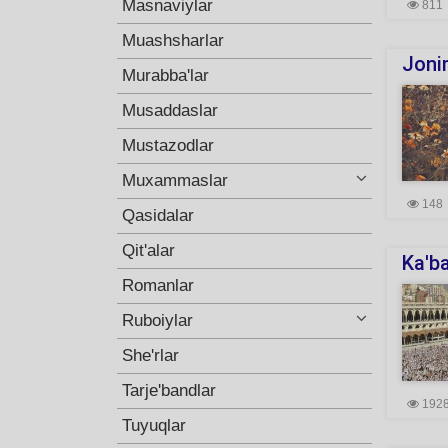
Masnaviylar
811
Muashsharlar
Jonim
Murabba'lar
Musaddaslar
Mustazodlar
Muxammaslar
148
Qasidalar
Qit'alar
Ka'ba
Romanlar
Ruboiylar
She'rlar
Tarje'bandlar
192
Tuyuqlar