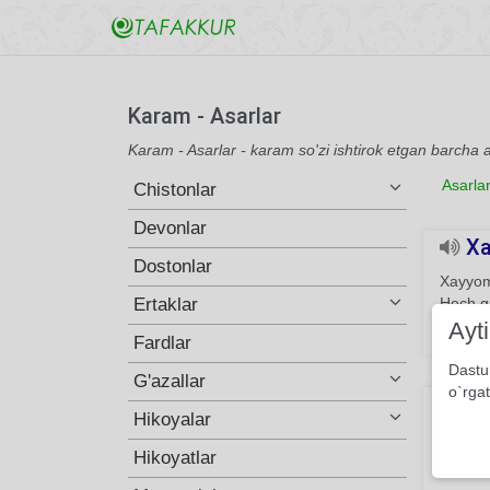
Karam - Asarlar
Karam - Asarlar - karam so'zi ishtirok etgan barcha 
Asarla
Chistonlar
Devonlar
Xa
Dostonlar
Xayyom
Ertaklar
Hech g
Ayt
151
Fardlar
Dastu
G'azallar
o`rgat
Kim
Hikoyalar
Kimdaki
Hikoyatlar
bisyor.