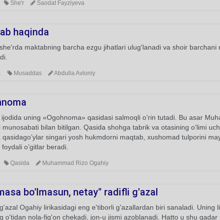
She'r
Saodat Fayziyeva
ab haqinda
he'rda maktabning barcha ezgu jihatlari ulug'lanadi va shoir barchani 
di.
1
Musaddas
Abdulla Avloniy
hnoma
 ijodida uning «Ogohnoma» qasidasi salmoqli o’rin tutadi. Bu asar Mu
i munosabati bilan bitilgan. Qasida shohga tabrik va otasining o’limi 
 qasidago’ylar singari yosh hukmdorni maqtab, xushomad tulporini may
 foydali o’gitlar beradi.
Qasida
Muhammad Rizo Ogahiy
masa bo'lmasun, netay" radifli g'azal
'azal Ogahiy lirikasidagi eng e'tiborli g'azallardan biri sanaladi. Uning
q o'tidan nola-fig'on chekadi, jon-u jismi azoblanadi. Hatto u shu qadar 