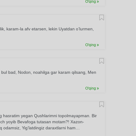
O'qing
lik, karam-la afv etarsen, lekin Uyatdan o’lurmen,
O'qing
bul bad, Nodon, noahilga gar karam qilsang, Men
O'qing
g hasratim yegan Qushlarimni topolmayapman. Bir
 soch yoyib Bevafoga tutasan motam?! Xazon-
q odamsiz, Yig’latdingiz daraxtlarni ham…