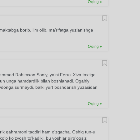
O'qing
maktabga borib, ilm olib, ma'rifatga yuzlanishga
O'qing
hammad Rahimxon Soniy, ya’ni Feruz Xiva taxtiga
uchun unga hamdardlik bilan boshlanadi. Ogahiy
donga surmaydi, balki yurt boshqarish yuzasidan
O'qing
 lirik qahramoni taqdiri ham o'zgacha. Oshiq tun-u
ko'p ko'zyosh to'kadiki, bu yoshlar qirg'oqsiz