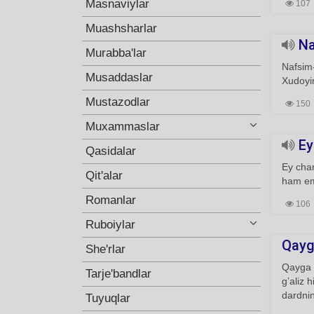
Masnaviylar
107
Muashsharlar
Na
Murabba'lar
Nafsim-
Musaddaslar
Xudoyi
Mustazodlar
150
Muxammaslar
Ey
Qasidalar
Ey cha
Qit'alar
ham em
Romanlar
106
Ruboiylar
Qayg
She'rlar
Qayga 
Tarje'bandlar
g’aliz 
dardnin
Tuyuqlar