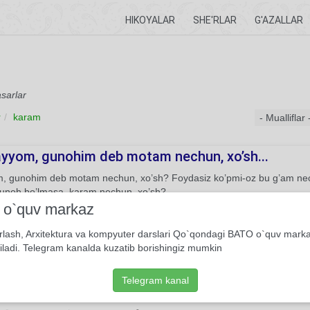
HIKOYALAR
SHE'RLAR
G'AZALLAR
asarlar
r
karam
yyom, gunohim deb motam nechun, xo’sh...
, gunohim deb motam nechun, xo’sh? Foydasiz ko’pmi-oz bu g’am nec
unoh bo’lmasa, karam nechun, xo’sh?
i o`quv markaz
Xos ruboiy
Umar Xayyom
Behzod Muhammadkarimov
rlash, Arxitektura va kompyuter darslari Qo`qondagi BATO o`quv mark
iladi. Telegram kanalda kuzatib borishingiz mumkin
daki aqldan biror satr bor...
 aqldan biror satr bor, Umrin bir lahzasin o’tkazmas bekor, Yo xudo kar
Telegram kanal