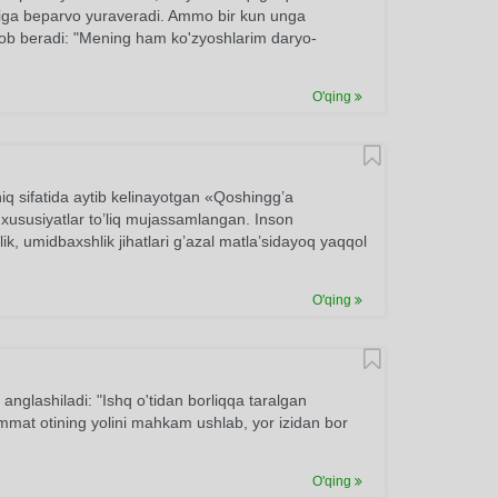
ga beparvo yuraveradi. Ammo bir kun unga
avob beradi: "Mening ham ko'zyoshlarim daryo-
O'qing
iq sifatida aytib kelinayotgan «Qoshingg’a
 xususiyatlar to’liq mujassamlangan. Inson
rlik, umidbaxshlik jihatlari g’azal matla’sidayoq yaqqol
O'qing
 anglashiladi: "Ishq o'tidan borliqqa taralgan
himmat otining yolini mahkam ushlab, yor izidan bor
O'qing