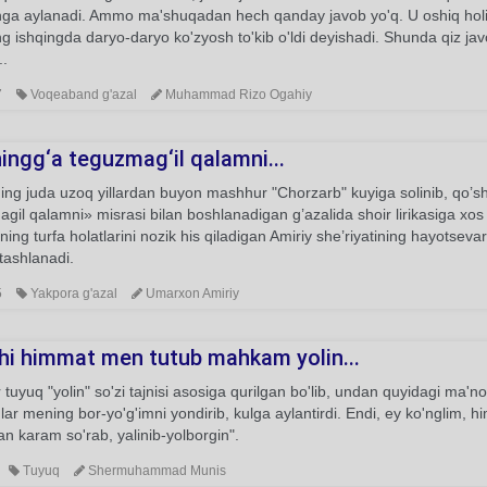
a aylanadi. Ammo ma'shuqadan hech qanday javob yo'q. U oshiq holi
ng ishqingda daryo-daryo ko'zyosh to'kib o'ldi deyishadi. Shunda qiz j
..
7
Voqeaband g'azal
Muhammad Rizo Ogahiy
ingg‘a teguzmag‘il qalamni...
ing juda uzoq yillardan buyon mashhur "Chorzarb" kuyiga solinib, qo’sh
gil qalamni» misrasi bilan boshlanadigan g’azalida shoir lirikasiga xos
ining turfa holatlarini nozik his qiladigan Amiriy she’riyatining hayotseva
tashlanadi.
5
Yakpora g'azal
Umarxon Amiriy
hi himmat men tutub mahkam yolin...
tuyuq "yolin" so'zi tajnisi asosiga qurilgan bo'lib, undan quyidagi ma'no
ar mening bor-yo'g'imni yondirib, kulga aylantirdi. Endi, ey ko'nglim, 
n karam so'rab, yalinib-yolborgin".
Tuyuq
Shermuhammad Munis