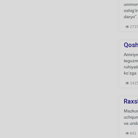
ummong
oshig'i
daryo".
273
Qosh
Amiriyn
teguzma
ruhiyat
ko’zga 
141
Raxs
Mazkur 
uchqunl
va unda
641