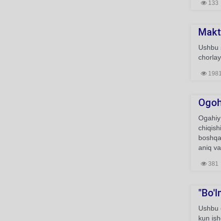
133
Makt
Ushbu s
chorlay
198
Ogo
Ogahiy
chiqish
boshqa
aniq va
381
"Bo'l
Ushbu g
kun ish