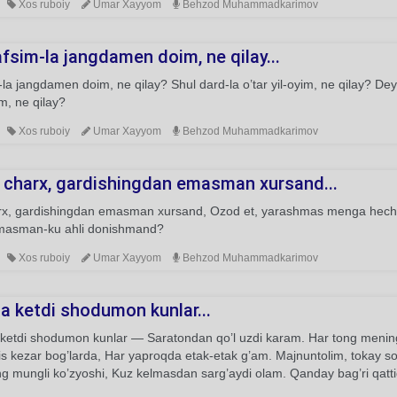
Xos ruboiy
Umar Xayyom
Behzod Muhammadkarimov
fsim-la jangdamen doim, ne qilay...
la jangdamen doim, ne qilay? Shul dard-la o’tar yil-oyim, ne qilay? Dey
m, ne qilay?
Xos ruboiy
Umar Xayyom
Behzod Muhammadkarimov
 charx, gardishingdan emasman xursand...
rx, gardishingdan emasman xursand, Ozod et, yarashmas menga hech 
asman-ku ahli donishmand?
Xos ruboiy
Umar Xayyom
Behzod Muhammadkarimov
a ketdi shodumon kunlar...
ketdi shodumon kunlar — Saratondan qo’l uzdi karam. Har tong menin
his kezar bog’larda, Har yaproqda etak-etak g’am. Majnuntolim, tokay
g mungli ko’zyoshi, Kuz kelmasdan sarg’aydi olam. Qanday bag’ri qatti