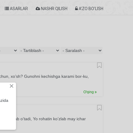
ASARLAR
NASHR QILISH
A'ZO BO'LISH
hun, xo’sh? Gunohni kechishga karami bor-ku,
×
O'qing
azida
amin istab o’tadi, Yo rohatin ko’zlab may ichar