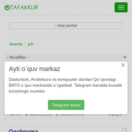
Toggl
navig
Asar janrlari
Asarlar
joh
×
Ayti o`quv markaz
Dasturlash, Arxitektura va kompyuter darslari Qo`qondagi
Biz, millat
BATO o`quv markazida o`rgatiladi. Telegram kanalda kuzatib
borishingiz mumkin
Ushbu she'rda millatimizga xos bo'lgan qusurlar fosh etiladi.
Bu orqali shoir o'z millatini ana shu illatlardan xoli bo'lib,
tamaddunga yuz tutishini orzu qiladi.
Telegram kanal
498
Yakpora g'azal
Abdulla Avloniy
O'qing
Ogohnoma