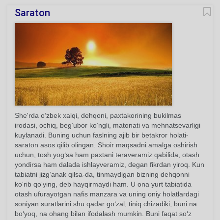
Saraton
She'rda o‘zbek xalqi, dehqoni, paxtakorining bukilmas
irodasi, ochiq, beg‘ubor ko‘ngli, matonati va mehnatsevarligi
kuylanadi. Buning uchun faslning ajib bir betakror holati-
saraton asos qilib olingan. Shoir maqsadni amalga oshirish
uchun, tosh yog‘sa ham paxtani teraveramiz qabilida, otash
yondirsa ham dalada ishlayveramiz, degan fikrdan yiroq. Kun
tabiatni jizg‘anak qilsa-da, tinmaydigan bizning dehqonni
ko‘rib qo‘ying, deb hayqirmaydi ham. U ona yurt tabiatida
otash ufurayotgan nafis manzara va uning oniy holatlardagi
soniyan suratlarini shu qadar go‘zal, tiniq chizadiki, buni na
bo‘yoq, na ohang bilan ifodalash mumkin. Buni faqat so‘z