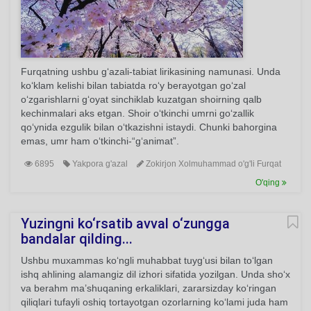
Furqatning ushbu g‘azali-tabiat lirikasining namunasi. Unda
ko‘klam kelishi bilan tabiatda ro‘y berayotgan go‘zal
o‘zgarishlarni g‘oyat sinchiklab kuzatgan shoirning qalb
kechinmalari aks etgan. Shoir o‘tkinchi umrni go‘zallik
qo‘ynida ezgulik bilan o‘tkazishni istaydi. Chunki bahorgina
emas, umr ham o‘tkinchi-“g‘animat”.
6895
Yakpora g'azal
Zokirjon Xolmuhammad o'g'li Furqat
O'qing
Yuzingni ko‘rsatib avval o‘zungga
bandalar qilding...
Ushbu muxammas ko‘ngli muhabbat tuyg‘usi bilan to‘lgan
ishq ahlining alamangiz dil izhori sifatida yozilgan. Unda sho‘x
va berahm ma’shuqaning erkaliklari, zararsizday ko‘ringan
qiliqlari tufayli oshiq tortayotgan ozorlarning ko‘lami juda ham