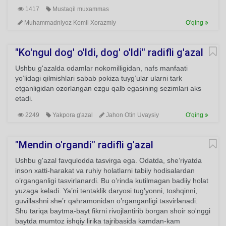
1417
Mustaqil muxammas
Muhammadniyoz Komil Xorazmiy
O'qing
"Ko'ngul dog' o'ldi, dog' o'ldi" radifli g'azal
Ushbu g'azalda odamlar nokomilligidan, nafs manfaati
yo’lidagi qilmishlari sabab pokiza tuyg’ular ularni tark
etganligidan ozorlangan ezgu qalb egasining sezimlari aks
etadi.
2249
Yakpora g'azal
Jahon Otin Uvaysiy
O'qing
"Mendin o'rgandi" radifli g'azal
Ushbu g'azal favqulodda tasvirga ega. Odatda, she’riyatda
inson xatti-harakat va ruhiy holatlarni tabiiy hodisalardan
o’rganganligi tasvirlanardi. Bu o’rinda kutilmagan badiiy holat
yuzaga keladi. Ya’ni tentaklik daryosi tug’yonni, toshqinni,
guvillashni she’r qahramonidan o’rganganligi tasvirlanadi.
Shu tariqa baytma-bayt fikrni rivojlantirib borgan shoir so'nggi
baytda mumtoz ishqiy lirika tajribasida kamdan-kam