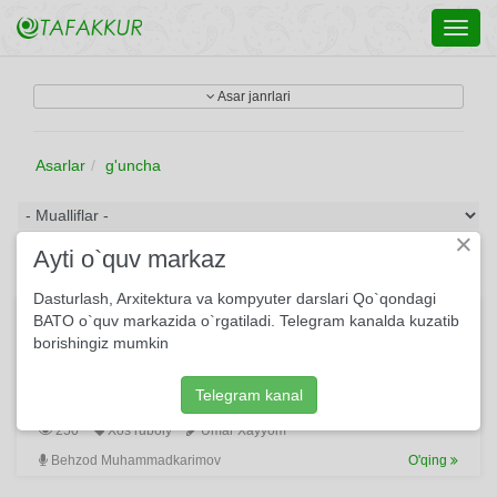
Toggl
navig
Asar janrlari
Asarlar
g'uncha
×
Ayti o`quv markaz
Dasturlash, Arxitektura va kompyuter darslari Qo`qondagi
Gul bag’rini nasim tildi – to’kildi...
BATO o`quv markazida o`rgatiladi. Telegram kanalda kuzatib
borishingiz mumkin
Gul bag’rini nasim tildi – to’kildi, Saboga hikoyat qildi – to’kildi.
Falak ishiga boq: bir haftada gul Chiqdi, g’unchaladi, kuldi,
to’kildi.
Telegram kanal
250
Xos ruboiy
Umar Xayyom
Behzod Muhammadkarimov
O'qing