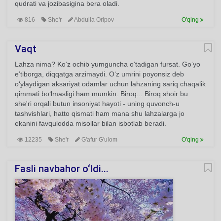
qudrati va jozibasigina bera oladi.
816
She'r
Abdulla Oripov
O'qing
Vaqt
Lahza nima? Ko‘z ochib yumguncha o‘tadigan fursat. Go‘yo
e’tiborga, diqqatga arzimaydi. O‘z umrini poyonsiz deb
o‘ylaydigan aksariyat odamlar uchun lahzaning sariq chaqalik
qimmati bo‘lmasligi ham mumkin. Biroq... Biroq shoir bu
she'ri orqali butun insoniyat hayoti - uning quvonch-u
tashvishlari, hatto qismati ham mana shu lahzalarga jo
ekanini favqulodda misollar bilan isbotlab beradi.
12235
She'r
G'afur G'ulom
O'qing
Fasli navbahor o‘ldi...