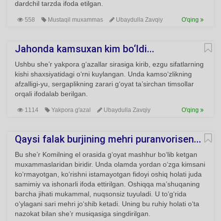
dardchil tarzda ifoda etilgan.
558
Mustaqil muxammas
Ubaydulla Zavqiy
O'qing
Jahonda kamsuxan kim bo‘ldi...
Ushbu she’r yakpora g‘azallar sirasiga kirib, ezgu sifatlarning
kishi shaxsiyatidagi o‘rni kuylangan. Unda kamso‘zlikning
afzalligi-yu, sergaplikning zarari g‘oyat ta’sirchan timsollar
orqali ifodalab berilgan.
1114
Yakpora g'azal
Ubaydulla Zavqiy
O'qing
Qaysi falak burjining mehri puranvorisen...
Bu she’r Komilning el orasida g‘oyat mashhur bo‘lib ketgan
muxammaslaridan biridir. Unda olamda yordan o‘zga kimsani
ko‘rmayotgan, ko‘rishni istamayotgan fidoyi oshiq holati juda
samimiy va ishonarli ifoda ettirilgan. Oshiqqa ma’shuqaning
barcha jihati mukammal, nuqsonsiz tuyuladi. U to‘g‘rida
o‘ylagani sari mehri jo‘shib ketadi. Uning bu ruhiy holati o‘ta
nazokat bilan she’r musiqasiga singdirilgan.