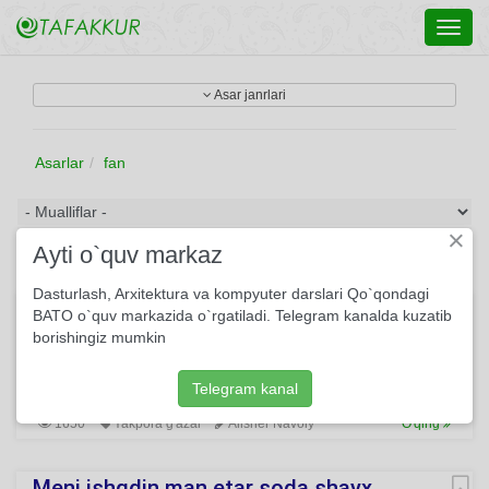
Toggl
navig
Asar janrlari
Asarlar
fan
×
Ayti o`quv markaz
Dasturlash, Arxitektura va kompyuter darslari Qo`qondagi
Oqara boshladi bosh-u...
BATO o`quv markazida o`rgatiladi. Telegram kanalda kuzatib
borishingiz mumkin
Oqara boshladi bosh-u to‘kula boshladi tish, Safar yarog'ini
qilg'ilki, tushti boshinga ish. Yigitligim boribon, keldi boshima
qarilig', Fano yo‘lida bu yanglig' emish borish-u kelish.
Telegram kanal
1650
Yakpora g'azal
Alisher Navoiy
O'qing
Meni ishqdin man etar soda shayx…