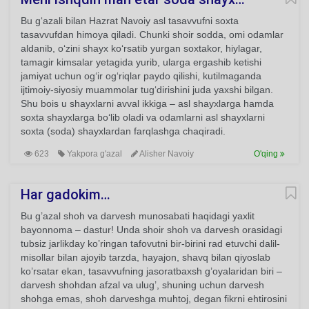
Bu g‘azali bilan Hazrat Navoiy asl tasavvufni soxta
tasavvufdan himoya qiladi. Chunki shoir sodda, omi odamlar
aldanib, o‘zini shayx ko‘rsatib yurgan soxtakor, hiylagar,
tamagir kimsalar yetagida yurib, ularga ergashib ketishi
jamiyat uchun og‘ir og‘riqlar paydo qilishi, kutilmaganda
ijtimoiy-siyosiy muammolar tug‘dirishini juda yaxshi bilgan.
Shu bois u shayxlarni avval ikkiga – asl shayxlarga hamda
soxta shayxlarga bo‘lib oladi va odamlarni asl shayxlarni
soxta (soda) shayxlardan farqlashga chaqiradi.
623
Yakpora g'azal
Alisher Navoiy
O'qing
Har gadokim…
Bu g’azal shoh va darvesh munosabati haqidagi yaxlit
bayonnoma – dastur! Unda shoir shoh va darvesh orasidagi
tubsiz jarlikday ko’ringan tafovutni bir-birini rad etuvchi dalil-
misollar bilan ajoyib tarzda, hayajon, shavq bilan qiyoslab
ko’rsatar ekan, tasavvufning jasoratbaxsh g’oyalaridan biri –
darvesh shohdan afzal va ulug’, shuning uchun darvesh
shohga emas, shoh darveshga muhtoj, degan fikrni ehtirosini