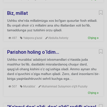
Biz, millat
Ushbu she'rda millatimizga xos bo'lgan qusurlar fosh etiladi.
Bu orqali shoir o'z millatini ana shu illatlardan xoli bo'lib,
tamaddunga yuz tutishini orzu qiladi.
497
Yakpora g'azal
Abdulla Avloniy
O'qing
Parishon holing o`ldim...
Ushbu murabba’ adabiyot ixlosmandlari o’rtasida juda
mashhur bo’lib, dastlabki misralardanoq chuqur dard,
qayg’uli ohang kishini o’z og’ushiga oladi. Ammo aynan shu
dard o’quvchini o’ziga maftun qiladi. Zero, dard insonlarni bir-
biriga yaqinlashtiruvchi sehrli kuchga ega…
507
Murabba'
Muhammad Sulaymon o'g'li Fuzuliy
O'qing