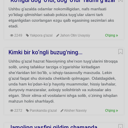
"Ko'ngul dog' o'ldi, dog' o'ldi" radifli g'azal
Ushbu g'azalda odamlar nokomilligidan, nafs manfaati
yo’lidagi qilmishlari sabab pokiza tuyg’ular ularni tark
etganligidan ozorlangan ezgu qalb egasining sezimlari aks
etadi.
2249
Yakpora g'azal
Jahon Otin Uvaysiy
O'qing
Kimki bir ko‘ngli buzug'ning...
Ushbu g'azal hazrat Navoiyning she’rxon tuyg’ularini titroqqa
solib, uning tafakkur tarziga o’zgarishlar kiritadigan
she’rlaridan biri bo'lib, u ishqiy-tasavvufiy mavzuda. Lekin
g'azal faqat shu doirada cheklanib qolmagan. Odatdagidek,
unda ham ko’pdan-ko’p hayotiy muammolar, hissiy lavhalar,
dunyoviy manzaralar, axloqiy solishtirish va xulosalar aks
etgan. Shoir xilma-xil vositalarni ishga solib, o’zining ishqdan
mahzun holini sharhlaydi.
2272
Parokanda g'azal
Alisher Navoiy
O'qing
Jamoling vasfini qildim chamanda...