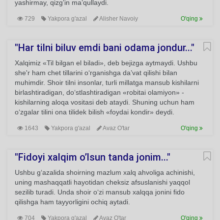
yashirmay, qizg’in ma’qullaydi.
729
Yakpora g'azal
Alisher Navoiy
O'qing
"Har tilni biluv emdi bani odama jondur..."
Xalqimiz «Til bilgan el biladi», deb bejizga aytmaydi. Ushbu
she'r ham chet tillarini o‘rganishga da’vat qilishi bilan
muhimdir. Shoir tilni insonlar, turli millatga mansub kishilarni
birlashtiradigan, do‘stlashtiradigan «robitai olamiyon» -
kishilarning aloqa vositasi deb ataydi. Shuning uchun ham
o‘zgalar tilini ona tilidek bilish «foydai kondir» deydi.
1643
Yakpora g'azal
Avaz O'tar
O'qing
"Fidoyi xalqim o’lsun tanda jonim..."
Ushbu g‘azalida shoirning mazlum xalq ahvoliga achinishi,
uning mashaqqatli hayotidan cheksiz afsuslanishi yaqqol
sezilib turadi. Unda shoir o‘zi mansub xalqqa jonini fido
qilishga ham tayyorligini ochiq aytadi.
704
Yakpora g'azal
Avaz O'tar
O'qing