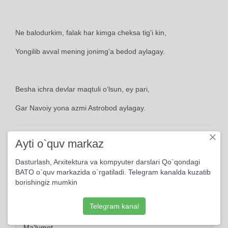
Ne balodurkim, falak har kimga cheksa tig'i kin,
Yongilib avval mening jonimg'a bedod aylagay.
Besha ichra devlar maqtuli o‘lsun, ey pari,
Gar Navoiy yona azmi Astrobod aylagay.
×
Ayti o`quv markaz
Dasturlash, Arxitektura va kompyuter darslari Qo`qondagi
BATO o`quv markazida o`rgatiladi. Telegram kanalda kuzatib
borishingiz mumkin
Telegram kanal
Ma'lumot