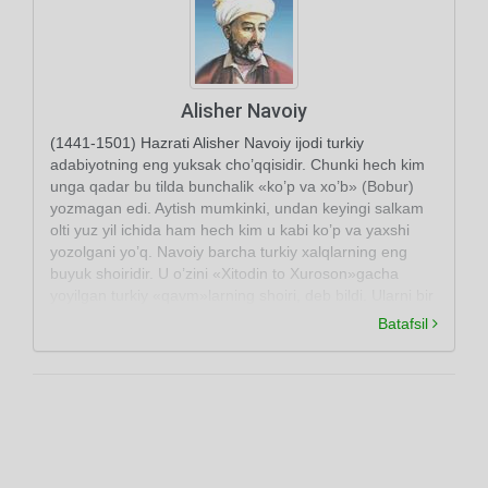
Alisher Navoiy
(1441-1501) Hazrati Alisher Navoiy ijodi turkiy
adabiyotning eng yuksak cho’qqisidir. Chunki hech kim
unga qadar bu tilda bunchalik «ko’p va xo’b» (Bobur)
yozmagan edi. Aytish mumkinki, undan keyingi salkam
olti yuz yil ichida ham hech kim u kabi ko’p va yaxshi
yozolgani yo’q. Navoiy barcha turkiy xalqlarning eng
buyuk shoiridir. U o’zini «Xitodin to Xuroson»gacha
yoyilgan turkiy «qavm»larning shoiri, deb bildi. Ularni bir
adabiy til bayrog’i ostida birlashtirdi -«yakqalam» qildi.
Batafsil
Buyuk shoir Xurosonda, uning poytaxti Hirotda yashab
ijod etdi.