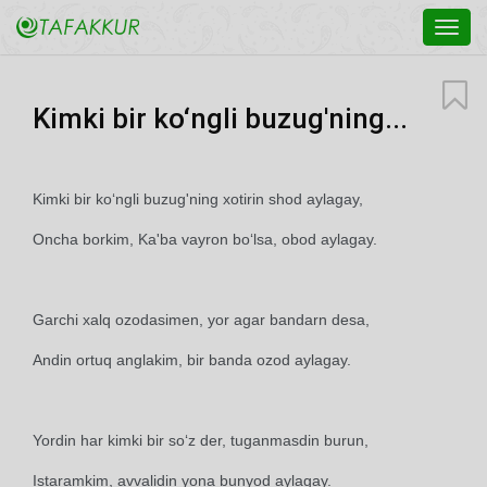
Toggl
navig
Kimki bir ko‘ngli buzug'ning...
Kimki bir ko‘ngli buzug'ning xotirin shod aylagay,
Oncha borkim, Ka'ba vayron bo‘lsa, obod aylagay.
Garchi xalq ozodasimen, yor agar bandarn desa,
Andin ortuq anglakim, bir banda ozod aylagay.
Yordin har kimki bir so‘z der, tuganmasdin burun,
Istaramkim, avvalidin yona bunyod aylagay.