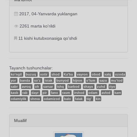
2017, 04-Yanvarda yuklangan
2261 marta ko'rildi
11 kishi kutubxonasiga qo'shdi
Tayanch tushunchalar:
ko'ngil
buzuq
xotir
shod
Ka'ba
vayron
obod
xalq
ozoda
yor
banda
so'z
istak
bunyod
hijron
o'lum
sazo
mu'tod
sabr
avroq
oh
sarsar
ishq
barbod
shayx
zuhd
riyo
kasb
rab
dayr
pir
fano
rasm
irshod
odam
avlod
kam
odamiylik
sheva
odamizod
balo
falak
tig'
kin
Muallif