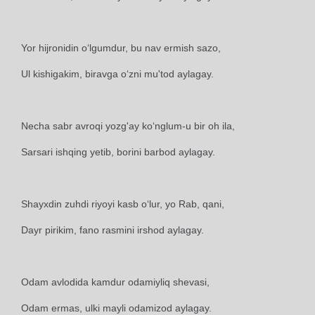
Yor hijronidin o‘lgumdur, bu nav ermish sazo,
Ul kishigakim, biravga o‘zni mu'tod aylagay.
Necha sabr avroqi yozg'ay ko‘nglum-u bir oh ila,
Sarsari ishqing yetib, borini barbod aylagay.
Shayxdin zuhdi riyoyi kasb o‘lur, yo Rab, qani,
Dayr pirikim, fano rasmini irshod aylagay.
Odam avlodida kamdur odamiyliq shevasi,
Odam ermas, ulki mayli odamizod aylagay.