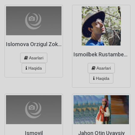
Islomova Orzigul Zokirovna
Ismoilbek Rustambekov
Asarlari
Asarlari
Haqida
Haqida
Jahon Otin Uvaysiy
Ismoyil