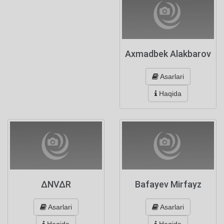
Axmadbek Alakbarov
Asarlari
Haqida
∆NV∆R
Bafayev Mirfayz
Asarlari
Asarlari