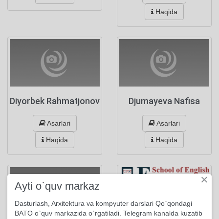
Haqida
Diyorbek Rahmatjonov
Djumayeva Nafisa
Asarlari
Asarlari
Haqida
Haqida
×
Ayti o`quv markaz
Школа английского языка EnglishPapa
Dasturlash, Arxitektura va kompyuter darslari Qo`qondagi
BATO o`quv markazida o`rgatiladi. Telegram kanalda kuzatib