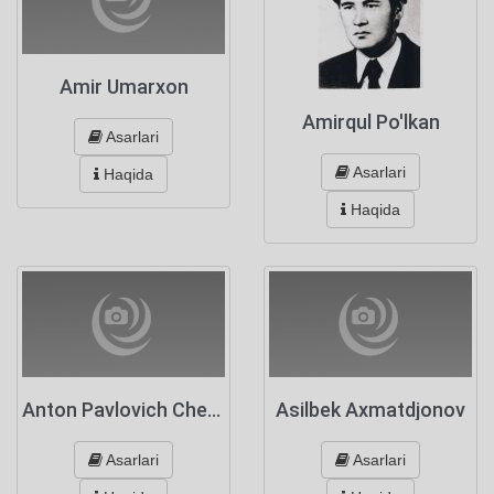
Amir Umarxon
Amirqul Po'lkan
Asarlari
Asarlari
Haqida
Haqida
Anton Pavlovich Chexov
Asilbek Axmatdjonov
Asarlari
Asarlari