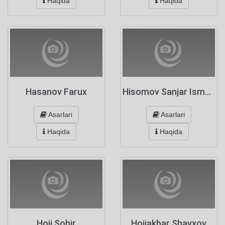
Haqida
Haqida
Hasanov Farux
Hisomov Sanjar Ismoilzoda
Asarlari
Asarlari
Haqida
Haqida
Hoji Sobir
Hojiakbar Shayxov