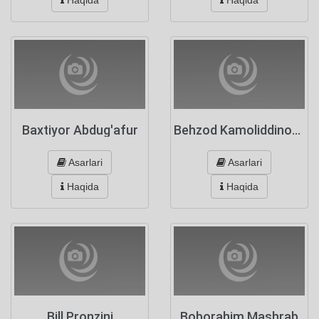
Haqida
Haqida
Baxtiyor Abdug'afur
Behzod Kamoliddinov Kamoliddin oʻgʻli
Asarlari
Asarlari
Haqida
Haqida
Bill Pronzini
Boborahim Mashrab