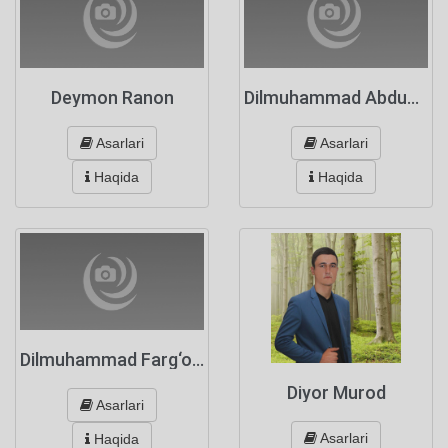
Deymon Ranon
Dilmuhammad Abduqodirov
Asarlari
Asarlari
Haqida
Haqida
Dilmuhammad Farg‘oniy
Diyor Murod
Asarlari
Asarlari
Haqida