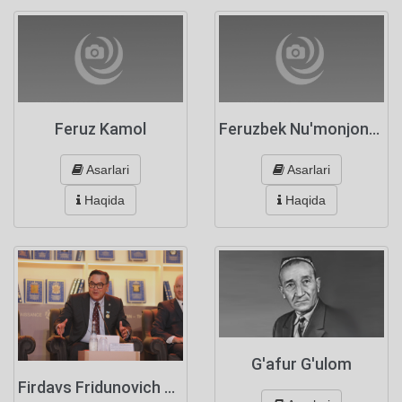
Feruz Kamol
Feruzbek Nu'monjonov
Asarlari
Asarlari
Haqida
Haqida
G'afur G'ulom
Firdavs Fridunovich Abduxoliqov