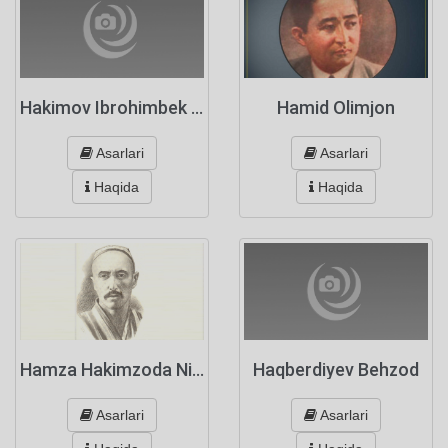
Hakimov Ibrohimbek Farhod o’g’li
Hamid Olimjon
Asarlari
Asarlari
Haqida
Haqida
Hamza Hakimzoda Niyoziy
Haqberdiyev Behzod
Asarlari
Asarlari