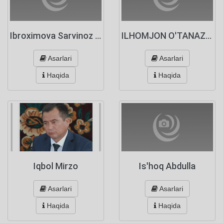
Ibroximova Sarvinoz Ne'matjon qizi
ILHOMJON O'TANAZAROV
Asarlari
Asarlari
Haqida
Haqida
Iqbol Mirzo
Is'hoq Abdulla
Asarlari
Asarlari
Haqida
Haqida