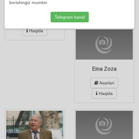
Asarlari
borishingiz mumkin
Dosimmatova Shirinoy
Haqida
Telegram kanal
Asarlari
Haqida
Eina Zoza
Asarlari
Haqida