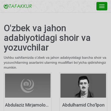
Toggl
navig
O'zbek va jahon
adabiyotidagi shoir va
yozuvchilar
Ushbu sahifamizda o'zbek va jahon adabiyotidagi barcha shoir va
yozuvchilarning asarlarini ularning mualliflari bo'yicha qidirishingiz
mumkin.
Abdulaziz Mirjamolov Murodjon o'g'li
Abdulhamid Cho'lpon