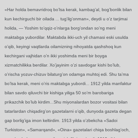
«Har holda bemavridroq bo’lsa kerak, kambag’al, bog’bonlik bilan
kun kechirguchi bir oilada ... tug’ilg’onman», deydi u o’z tarjimai
holida, — Yoshim to’qqiz-o’nlarga borg’ondan so’ng meni
maktabga yubordilar. Maktabda ikki-uch yil chamasi eski usulda
o’qib, keyingi vaqtlarda oilamizning nihoyatda qashshoq kun
kechirgani vajhidan o’n ikki yoshimda meni bir boyga
xizmatchilikka berdilar. Xo’jayinim o’zi savdogar kishi bo’lub,
o’rischa yozuv-chizuv bilaturg’on odamga muhtoj edi. Shu ta’ma
bo’lsa kerak, meni o’ris maktabga yubordi... 1912 yilda manfaktur
bilan savdo qiluvchi bir kishiga yiliga 50 so’m barobariga
prikazchik bo’lub kirdim...Shu miyonalardan bozor vositasi bilan
tatarlardan chiqadirg’on gazetalarni o’qib, dunyoda gazeta degan
gap borlig’iga imon keltirdim. 1913 yilda o’zbekcha «Sadoi
Turkiston», «Samarqand», «Oina» gazetalari chiqa boshlag’och,