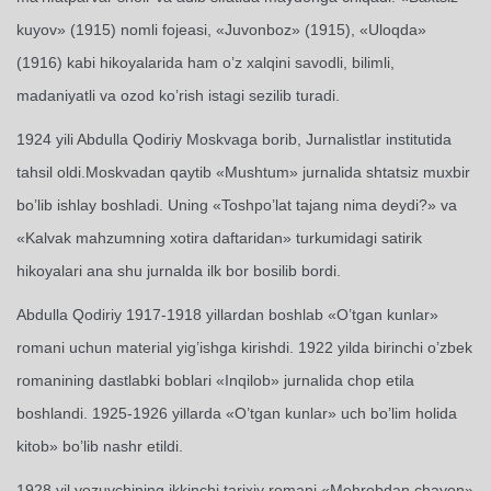
kuyov» (1915) nomli fojeasi, «Juvonboz» (1915), «Uloqda»
(1916) kabi hikoyalarida ham o’z xalqini savodli, bilimli,
madaniyatli va ozod ko’rish istagi sezilib turadi.
1924 yili Abdulla Qodiriy Moskvaga borib, Jurnalistlar institutida
tahsil oldi.Moskvadan qaytib «Mushtum» jurnalida shtatsiz muxbir
bo’lib ishlay boshladi. Uning «Toshpo’lat tajang nima deydi?» va
«Kalvak mahzumning xotira daftaridan» turkumidagi satirik
hikoyalari ana shu jurnalda ilk bor bosilib bordi.
Abdulla Qodiriy 1917-1918 yillardan boshlab «O’tgan kunlar»
romani uchun material yig’ishga kirishdi. 1922 yilda birinchi o’zbek
romanining dastlabki boblari «Inqilob» jurnalida chop etila
boshlandi. 1925-1926 yillarda «O’tgan kunlar» uch bo’lim holida
kitob» bo’lib nashr etildi.
1928 yil yozuvchining ikkinchi tarixiy romani «Mehrobdan chayon»