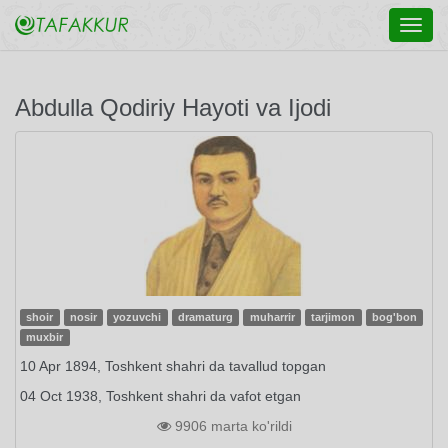
Toggl
navig
Abdulla Qodiriy Hayoti va Ijodi
shoir
nosir
yozuvchi
dramaturg
muharrir
tarjimon
bog'bon
muxbir
10 Apr 1894, Toshkent shahri da tavallud topgan
04 Oct 1938, Toshkent shahri da vafot etgan
9906 marta ko'rildi