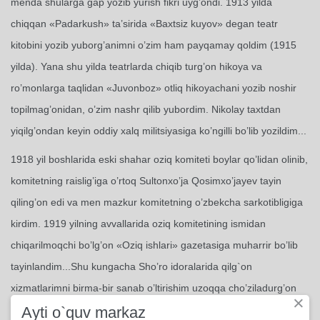
menda shularga gap yozib yurish fikri uyg’ondi. 1913 yilda
chiqqan «Padarkush» ta’sirida «Baxtsiz kuyov» degan teatr
kitobini yozib yuborg’animni o’zim ham payqamay qoldim (1915
yilda). Yana shu yilda teatrlarda chiqib turg’on hikoya va
ro’monlarga taqlidan «Juvonboz» otliq hikoyachani yozib noshir
topilmag’onidan, o’zim nashr qilib yubordim. Nikolay taxtdan
yiqilg’ondan keyin oddiy xalq militsiyasiga ko’ngilli bo’lib yozildim...
1918 yil boshlarida eski shahar oziq komiteti boylar qo’lidan olinib,
komitetning raislig’iga o’rtoq Sultonxo’ja Qosimxo’jayev tayin
qiling’on edi va men mazkur komitetning o’zbekcha sarkotibligiga
kirdim. 1919 yilning avvallarida oziq komitetining ismidan
chiqarilmoqchi bo’lg’on «Oziq ishlari» gazetasiga muharrir bo’lib
tayinlandim...Shu kungacha Sho’ro idoralarida qilg`on
xizmatlarimni birma-bir sanab o’ltirishim uzoqqa cho’ziladurg’on
×
Ayti o`quv markaz
bo’lg’onlikdin mundan keyin muassasa ismlarinigina atash bilan