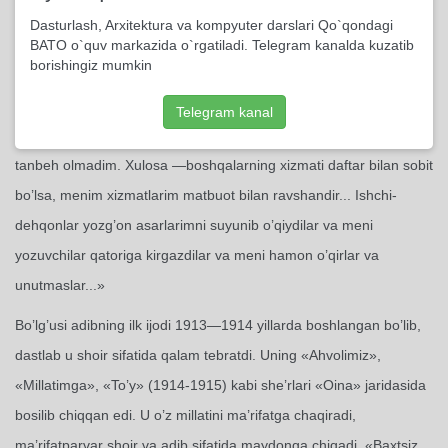
kifoyalanaman: «Ro’sto» devoriy gazetasiga muxbir bo’lib,
Dasturlash, Arxitektura va kompyuter darslari Qo`qondagi
BATO o`quv markazida o`rgatiladi. Telegram kanalda kuzatib
«Ishtirokiyun» va «Qizil bayroq» gazetalarida sotrudnik...
borishingiz mumkin
«Mushtum» jurnalining muannisi va tahririya a’zosi bo’lib, to 1924
yilgacha mehnatkashlar manfaatiga xolis ishlab keldim. Shu
Telegram kanal
o’tgan yetti yil orasida Sho’rolar hukumati va firqadan bir og’iz
tanbeh olmadim. Xulosa —boshqalarning xizmati daftar bilan sobit
bo’lsa, menim xizmatlarim matbuot bilan ravshandir... Ishchi-
dehqonlar yozg’on asarlarimni suyunib o’qiydilar va meni
yozuvchilar qatoriga kirgazdilar va meni hamon o’qirlar va
unutmaslar...»
Bo’lg’usi adibning ilk ijodi 1913—1914 yillarda boshlangan bo’lib,
dastlab u shoir sifatida qalam tebratdi. Uning «Ahvolimiz»,
«Millatimga», «To’y» (1914-1915) kabi she’rlari «Oina» jaridasida
bosilib chiqqan edi. U o’z millatini ma’rifatga chaqiradi,
ma’rifatparvar shoir va adib sifatida maydonga chiqadi. «Baxtsiz