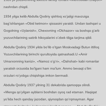
nashrdan chiqdi.
1934 yilga kelib Abdulla Qodiriy qishloq xo’jaligi mavzuiga
bag’ishlangan «Obid ketmon» qissasini yaratdi. Undan tashqari u
Gogolning «Uylanish», Chexovning «Olchazor» va boshqa g’arb
yozuvchilarining satirik hikoyalarini o’zbek tiliga tarjima qildi.
Abdulla Qodiriy 1934 yilda bo’lib o’tgan Moskvadagi Butun ittifoq
Yozuvchilarining birinchi qurultoyida qatnashadi.U «Amir
Umarxonning kanizi», «Namoz o’g’ri», «Dahshat» kabi romanlar
yaratish orzusida bo’lgani ham ma’lum. Ammo bevaqt o’lim
orzulari ro’yobga chiqishiga imkon bermadi.
Abdulla Qodiriy 1937 yilning 31 dekabrida qamoqqa olindi.
«Menga qo’yilgan ayblarni boshdan oyoq rad etaman. Haqiqat
yo’lida hech qanday jazodan, qiynoqdan qo’rqmayman. Agar