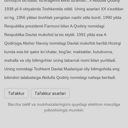
otmoqchi bo’lsalar, ko’kragimni kerib turaman...» Abdulla Qodiriy
1938 yil 4 oktyabrda Toshkentda otildi. Uning asarlari XX s’ezddan
so’ng, 1956 yildan boshlab yangidan nashr etila bordi. 1990 yilda
Respublika prezidenti Farmoni bilan A.Qodiriy nomidagi
Respublika Davlat mukofoti ta’sis etyldi. 1991 yilda esa A.
Qodiriyga Alisher Navoiy nomidagi Davlat mukofoti berildi.Hozirgi
kunda esa bir qator ko’chalar, bog’lar, maktablar, kutubxona,
mahalla va oliy bilimgohlar uning tabarruk nomi bilan yuritiladi.
Uning nomidagi Toshkent Davlat Madaniyat oliy bilimgohida eng
bilimdon talabalarga Abdulla Qodiriy nomidagi nafaqa beriladi.
Tafakkur
Tafakkur asarlari
Barcha taklif va mulohazalaringizni quyidagi elektron manzilga
yuboshiringiz mumkin: