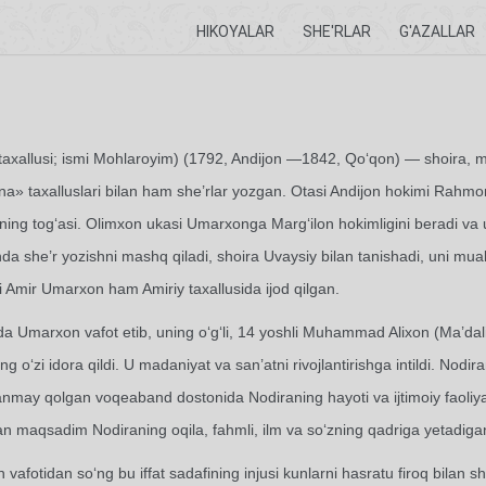
HIKOYALAR
SHE'RLAR
G'AZALLAR
taxallusi; ismi Mohlaroyim) (1792, Andijon —1842, Qo‘qon) — shoira, ma
» taxalluslari bilan ham she’rlar yozgan. Otasi Andijon hokimi Rahm
ing tog‘asi. Olimxon ukasi Umarxonga Marg‘ilon hokimligini beradi va u
a she’r yozishni mashq qiladi, shoira Uvaysiy bilan tanishadi, uni muall
i Amir Umarxon ham Amiriy taxallusida ijod qilgan.
da Umarxon vafot etib, uning o‘g‘li, 14 yoshli Muhammad Alixon (Ma’dalix
ng o‘zi idora qildi. U madaniyat va san’atni rivojlantirishga intildi. No
may qolgan voqeaband dostonida Nodiraning hayoti va ijtimoiy faoliyati i
n maqsadim Nodiraning oqila, fahmli, ilm va so‘zning qadriga yetadigan 
vafotidan so‘ng bu iffat sadafining injusi kunlarni hasratu firoq bilan shu