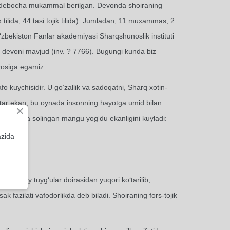
n debocha mukammal berilgan. Devonda shoiraning
tilida, 44 tasi tojik tilida). Jumladan, 11 muxammas, 2
bekiston Fanlar akademiyasi Sharqshunoslik instituti
r devoni mavjud (inv. ? 7766). Bugungi kunda biz
erosiga egamiz.
fo kuychisidir. U go‘zallik va sadoqatni, Sharq xotin-
b atar ekan, bu oynada insonning hayotga umid bilan
×
ar qalbiga solingan mangu yog‘du ekanligini kuyladi:
azida
haxsiy tuyg‘ular doirasidan yuqori ko‘tarilib,
ak fazilati vafodorlikda deb biladi. Shoiraning fors-tojik