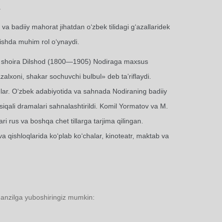
.
va badiiy mahorat jihatdan o‘zbek tilidagi g‘azallaridek
nishda muhim rol o‘ynaydi.
hur shoira Dilshod (1800—1905) Nodiraga maxsus
alxoni, shakar sochuvchi bulbul» deb ta’riflaydi.
nlar. O‘zbek adabiyotida va sahnada Nodiraning badiiy
qali dramalari sahnalashtirildi. Komil Yormatov va M.
i rus va boshqa chet tillarga tarjima qilingan.
a qishloqlarida ko‘plab ko‘chalar, kinoteatr, maktab va
manzilga yuboshiringiz mumkin: