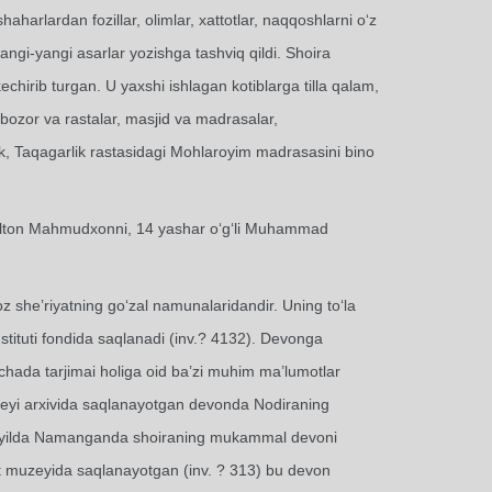
arlardan fozillar, olimlar, xattotlar, naqqoshlarni o‘z
 yangi-yangi asarlar yozishga tashviq qildi. Shoira
echirib turgan. U yaxshi ishlagan kotiblarga tilla qalam,
ozor va rastalar, masjid va madrasalar,
ak, Taqagarlik rastasidagi Mohlaroyim madrasasini bino
 Sulton Mahmudxonni, 14 yashar o‘g‘li Muhammad
 she’riyatning go‘zal namunalaridandir. Uning to‘la
tituti fondida saqlanadi (inv.? 4132). Devonga
ochada tarjimai holiga oid ba’zi muhim ma’lumotlar
uzeyi arxivida saqlanayotgan devonda Nodiraning
962 yilda Namanganda shoiraning mukammal devoni
ot muzeyida saqlanayotgan (inv. ? 313) bu devon