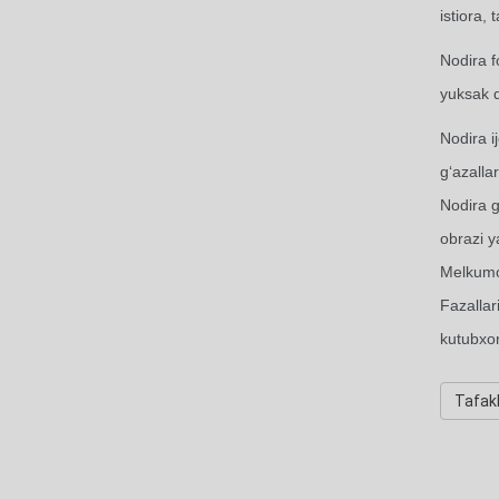
istiora, 
Nodira f
yuksak d
Nodira i
g‘azalla
Nodira g
obrazi y
Melkumov
Fazallar
kutubxon
Tafak