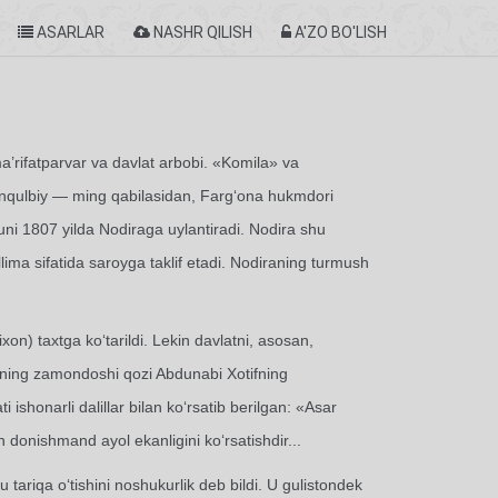
ASARLAR
NASHR QILISH
A'ZO BO'LISH
’rifatparvar va davlat arbobi. «Komila» va
onqulbiy — ming qabilasidan, Farg‘ona hukmdori
ni 1807 yilda Nodiraga uylantiradi. Nodira shu
ima sifatida saroyga taklif etadi. Nodiraning turmush
on) taxtga ko‘tarildi. Lekin davlatni, asosan,
diraning zamondoshi qozi Abdunabi Xotifning
shonarli dalillar bilan ko‘rsatib berilgan: «Asar
donishmand ayol ekanligini ko‘rsatishdir...
 tariqa o‘tishini noshukurlik deb bildi. U gulistondek