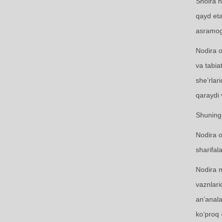
Shoira h
qayd eta
asramog‘
Nodira o
va tabia
she’rlar
qaraydi 
Shuning 
Nodira o
sharifal
Nodira m
vaznlari
an’anala
ko‘proq 