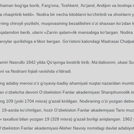
aman bog‘iga borib, Farg‘ona, Toshkent, Xo‘jand, Andijon va boshqa shah
 chaqirtirib keldi». Nodira bir necha kitoblarni ko‘chirtirdi va shoirlarni
ning chiroyli yozilishi, muqovasining bezatilishini o‘zi shaxsan ko‘zdan k
alamdon berib, ularni «Zarrin qalam»lik mansabiga ko‘targan. Nodira b
roylar qurilishiga e’tibor bergan. Go‘ristoni kalondagi Madrasai Chalp
miri Nasrullo 1842 yilda Qo‘qonga bostirib kirib, Ma’dalixonni, ukasi
i va Nodirani fojiali ravishda o‘ldiradi.
ng adabiy merosi o‘z g‘oyaviy-badiiy ahamiyati nuqtai nazaridan mumtoz
n o‘zbekcha devoni O‘zbekiston Fanlar akademiyasi Sharqshunoslik ins
ng 109 (yoki 1704 misra) g‘azali kiritilgan. Nodiraning o‘zi yozgan deb
. 19-asrda ko‘chirilgan, hozir O‘zbekiston Fanlar akademiyasi Tarix m
 taxallusi bilan yozgan 19 (328 misra) g‘azali borligi aniqlangan. 1
 O‘zbekiston Fanlar akademiyasi Alisher Navoiy nomidagi davlat adabiy