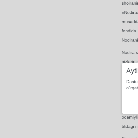
shoiran
«Nodira»
musaddas
fondida 
Nodirani
Nodira s
qizlarin
Ayt
qarashi,
Dastu
Muhabba
o`rgat
Gar odam
Nodirani
odamiyli
tilidagi