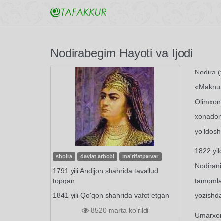
Nodirabegim Hayoti va Ijodi
Nodira (
«Maknuna
Olimxonn
xonadond
yo‘ldosh
1822 yil
shoira
davlat arbobi
ma'rifatparvar
Nodirani
1791 yili Andijon shahrida tavallud
topgan
tamomlan
1841 yili Qo'qon shahrida vafot etgan
yozishda
8520 marta ko'rildi
Umarxon 