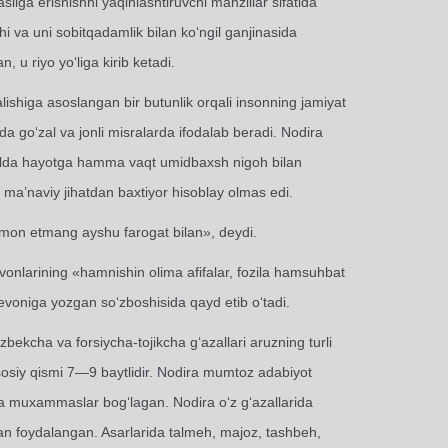
liga erishishni yaqinlashtiruvchi manzillar sifatida
i va uni sobitqadamlik bilan ko‘ngil ganjinasida
 u riyo yo‘liga kirib ketadi.
lishiga asoslangan bir butunlik orqali insonning jamiyat
a go‘zal va jonli misralarda ifodalab beradi. Nodira
n holda hayotga hamma vaqt umidbaxsh nigoh bilan
 ma’naviy jihatdan baxtiyor hisoblay olmas edi.
umon etmang ayshu farogat bilan», deydi.
evonlarining «hamnishin olima afifalar, fozila hamsuhbat
evoniga yozgan so‘zboshisida qayd etib o‘tadi.
ekcha va forsiycha-tojikcha g‘azallari aruzning turli
 asosiy qismi 7—9 baytlidir. Nodira mumtoz adabiyot
riga muxammaslar bog‘lagan. Nodira o‘z g‘azallarida
dan foydalangan. Asarlarida talmeh, majoz, tashbeh,