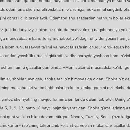
immat, sabr, qanoat, nomus, hayo kabi xislatlarni ma’rifat, ya’ni Xudo vas
di, odam ana shu sharafli xislatlarni o‘z ruhiga mukammal singdirib olish
ini obrazli qilib tasvirlaydi. Odamzod shu sifatlardan mahrum bo‘lar ekan,
‘z ijodida dunyoviylik bilan bir qatorda tasavvufning naqshbandiya yo‘na
tga munosabatini ham, ilohiy muhabbat yo‘lidagi ruhiy dunyosini ham jud
ida islom ruhi, tasavvuf ta’limi va hayot falsafasini chuqur idrok etga
va undan yaxshilik urug‘ini qidiradi. Nodira saroyda yashasa ham, o‘zini
uchun ham u g‘azallaridan birida: «Meni saltanat masnadida ko‘rib, g
limlar, shoirlar, ayniqsa, shoiralarni o‘z himoyasiga olgan. Shoira o‘z d
arning maslahatlari va tashabbuslariga ko‘ra jamlangani»ni o‘zbekcha d
umtoz she’riyatning mavjud hamma janrlarida qalam tebratdi. Uning o‘zb
da 5, 7, 9, 13, hatto 18 baytli hajmda yaratilgan. Shoira g‘azallarining
rini qunt va ixlos bilan davom ettirgan. Navoiy, Fuzuliy, Bedil g‘azalla
«mukarrar» (so‘zning takrorlanib kelishi) va «qo‘sh mukarrar» usullari