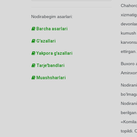
Chahorch
xizmatiga
Nodirabegim asarlari:
devonlar
Barcha asarlari
kumush q
G'azallari
karvonsa
ettirgan.
Yakpora g'azallari
Buxoro a
Tarje'bandlari
Aminxonn
Muashsharlari
Nodirani
bo‘lmaga
Nodirani
berilgan
«Komila»
topildi.