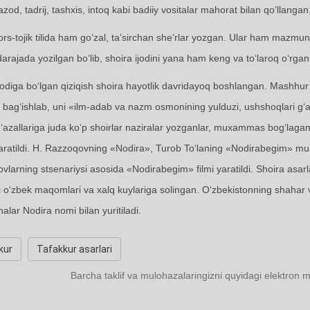
tazod, tadrij, tashxis, intoq kabi badiiy vositalar mahorat bilan qo‘llangan
ors-tojik tilida ham go‘zal, ta’sirchan she’rlar yozgan. Ular ham mazmun 
arajada yozilgan bo‘lib, shoira ijodini yana ham keng va to‘laroq o‘rga
jodiga bo‘lgan qiziqish shoira hayotlik davridayoq boshlangan. Mash
r bag‘ishlab, uni «ilm-adab va nazm osmonining yulduzi, ushshoqlari g‘az
‘azallariga juda ko‘p shoirlar naziralar yozganlar, muxammas bog‘laga
aratildi. H. Razzoqovning «Nodira», Turob To‘laning «Nodirabegim» musi
larning stsenariysi asosida «Nodirabegim» filmi yaratildi. Shoira asarlar
i o‘zbek maqomlari va xalq kuylariga solingan. O‘zbekistonning shahar v
alar Nodira nomi bilan yuritiladi.
kur
Tafakkur asarlari
Barcha taklif va mulohazalaringizni quyidagi elektron 