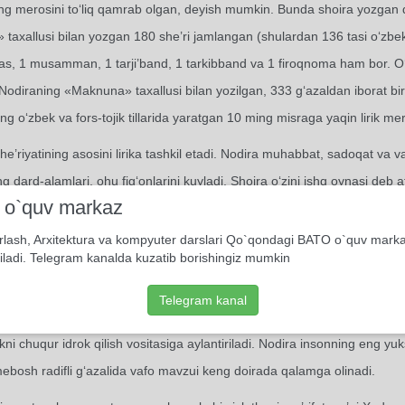
ing merosini to‘liq qamrab olgan, deyish mumkin. Bunda shoira yozga
 taxallusi bilan yozgan 180 she’ri jamlangan (shulardan 136 tasi o‘zbek 
, 1 musamman, 1 tarji’band, 1 tarkibband va 1 firoqnoma ham bor. O‘z
Nodiraning «Maknuna» taxallusi bilan yozilgan, 333 g‘azaldan iborat bi
ng o‘zbek va fors-tojik tillarida yaratgan 10 ming misraga yaqin lirik m
he’riyatining asosini lirika tashkil etadi. Nodira muhabbat, sadoqat va va
ing dard-alamlari, ohu fig‘onlarini kuyladi. Shoira o‘zini ishq oynasi de
i o`quv markaz
 ezgu istaklari va orzusi aks etgan. U muhabbat Alloh tomonidan insonl
rlash, Arxitektura va kompyuter darslari Qo`qondagi BATO o`quv mark
tsiz kishi odam emasdur,
iladi. Telegram kanalda kuzatib borishingiz mumkin
san, muhabbat ixtiyor et!
Telegram kanal
ng muhabbat tushunchasi chuqur ijtimoiy mazmun kasb etadi. Muhabbat s
kni chuqur idrok qilish vositasiga aylantiriladi. Nodira insonning eng yuks
 mebosh radifli g‘azalida vafo mavzui keng doirada qalamga olinadi.