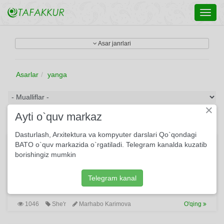
Toggl
navig
Asar janrlari
Asarlar
yanga
×
Ayti o`quv markaz
Dasturlash, Arxitektura va kompyuter darslari Qo`qondagi
Hay-hay uyat
BATO o`quv markazida o`rgatiladi. Telegram kanalda kuzatib
borishingiz mumkin
Hay-hay, uyat, jon o'lan, Kelin keldi, yo'lni och, Ne ko'z bilan
ko'rayki, Kelin yarim yalang'och. Sharqning qizi bo'lganda,
Bo'lib sharmu hayosi, Bunchalar ochiq-sochiq, Bo'lmas edi
Telegram kanal
libosi...
1046
She'r
Marhabo Karimova
O'qing