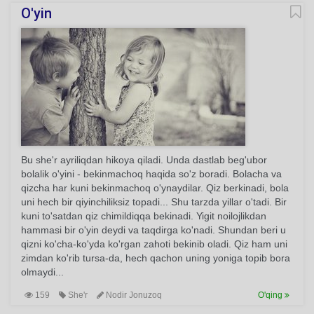
O'yin
Bu she'r ayriliqdan hikoya qiladi. Unda dastlab beg'ubor
bolalik o'yini - bekinmachoq haqida so'z boradi. Bolacha va
qizcha har kuni bekinmachoq o'ynaydilar. Qiz berkinadi, bola
uni hech bir qiyinchiliksiz topadi... Shu tarzda yillar o'tadi. Bir
kuni to'satdan qiz chimildiqqa bekinadi. Yigit noilojlikdan
hammasi bir o'yin deydi va taqdirga ko'nadi. Shundan beri u
qizni ko'cha-ko'yda ko'rgan zahoti bekinib oladi. Qiz ham uni
zimdan ko'rib tursa-da, hech qachon uning yoniga topib bora
olmaydi...
159
She'r
Nodir Jonuzoq
O'qing