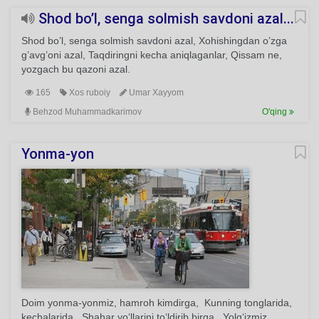
Shod bo’l, senga solmish savdoni azal...
Shod bo’l, senga solmish savdoni azal, Xohishingdan o’zga
g’avg’oni azal, Taqdiringni kecha aniqlaganlar, Qissam ne,
yozgach bu qazoni azal.
165
Xos ruboiy
Umar Xayyom
Behzod Muhammadkarimov
O'qing
Yonma-yon
Doim yonma-yonmiz, hamroh kimdirga, Kunning tonglarida,
kechalarida. Shahar yo‘llarini to‘ldirib birga, Yolg‘izmiz