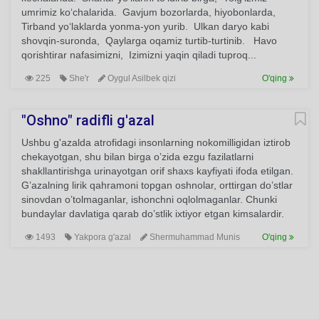
umrimiz ko‘chalarida. Gavjum bozorlarda, hiyobonlarda,
Tirband yo‘laklarda yonma-yon yurib. Ulkan daryo kabi
shovqin-suronda, Qaylarga oqamiz turtib-turtinib. Havo
qorishtirar nafasimizni, Izimizni yaqin qiladi tuproq...
225
She'r
Oygul Asilbek qizi
O'qing
"Oshno" radifli g'azal
Ushbu g'azalda atrofidagi insonlarning nokomilligidan iztirob
chekayotgan, shu bilan birga o’zida ezgu fazilatlarni
shakllantirishga urinayotgan orif shaxs kayfiyati ifoda etilgan.
G’azalning lirik qahramoni topgan oshnolar, orttirgan do’stlar
sinovdan o’tolmaganlar, ishonchni oqlolmaganlar. Chunki
bundaylar davlatiga qarab do’stlik ixtiyor etgan kimsalardir.
1493
Yakpora g'azal
Shermuhammad Munis
O'qing