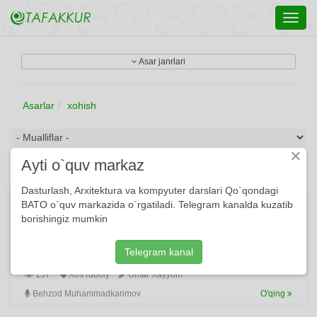
Toggl
navig
Asar janrlari
Asarlar
xohish
×
Ayti o`quv markaz
Dasturlash, Arxitektura va kompyuter darslari Qo`qondagi
Urindim qo’yay deb suv uzra g’ishtni...
BATO o`quv markazida o`rgatiladi. Telegram kanalda kuzatib
borishingiz mumkin
Urindim qo’yay deb suv uzra g’ishtni, Butxona istamas bu xil
xohishni, Ey Xayyom, kim aytar do’zaxiysan deb, Kim borib
ko’ribdi Do’zax-Behishtni?
Telegram kanal
137
Xos ruboiy
Umar Xayyom
Behzod Muhammadkarimov
O'qing