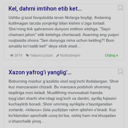
Kel, dahrni imtihon etib ket...
Ushbu g'azal favqulodda teran fikrlarga boyligi, ifodaning
kutilmagan tarzda yorqinligi bilan kishini o’ziga tortadi.
She’rning lirik qahramoni dunyoni imtihon etishga, "Sayri
chamani jahon" etib ketishga chorlanadi. Asarning eng yuqori
nuqtasida shoira "Sen dunyoga nima uchun kelding?! Buni
amalda ko'rsatib ket!" deya xitob etadi...
2879
Yakpora g'azal
Nodirabegim
O'qing
Xazon yafrog'i yanglig'...
Boburning mazkur g’azalida visol sog’inchi ifodalangan. Shoir
kuz manzarasini chizadi. Bu manzara podshoh shoirning
taqdiriga mos keladi. Muallifning munosabati hamda
tuyg’ulari sharhi she’rdagi sog’inch va dardni, ayriliq fojiasini
kuchaytirib boradi. Shoir umrning ayriliqda o’tayotganidan
zorlanib, «lolarux» (lola yuzli)dan rahm qilishini o'tinadi. Kuz
ko’klamdan qanchalik uzoq bo’lsa, oshiq ham ma’shuqadan
o’shanchalik yiroq...