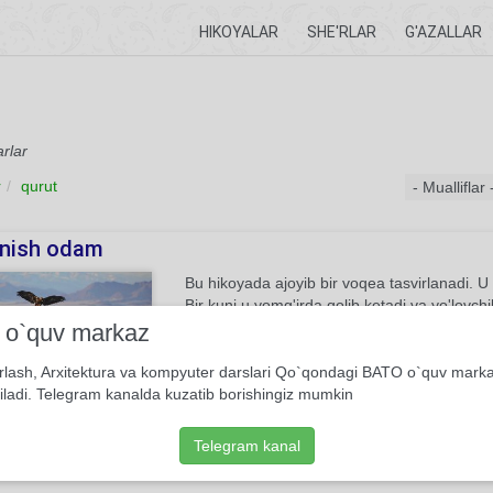
HIKOYALAR
SHE'RLAR
G'AZALLAR
arlar
r
qurut
nish odam
Bu hikoyada ajoyib bir voqea tasvirlanadi. U 
Bir kuni u yomg'irda qolib ketadi va yo'lovch
kirib jon saqlaydi. Kamarchada yana bir kish
i o`quv markaz
ko'ringan bu odam hikoya so'ngida ovchi yigit
rlash, Arxitektura va kompyuter darslari Qo`qondagi BATO o`quv mark
iladi. Telegram kanalda kuzatib borishingiz mumkin
Realistik hikoya
Shukur Xolmirzayev
Telegram kanal
log'im