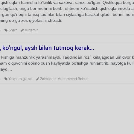
qishloqlari hamisha to‘kinlik va saxovat ramzi bo‘lgan. Qishloqqa bo
ulug‘lash, unga bor mehrini berib, ehtirom ko‘rsatish qishloqlarimizda
irgan qo‘noqni tansiq taomlar bilan siylashga harakat qiladi, borini m
ning o’ziga xos qiyofasini chizadi.
4
She'r
Mirtemir
, ko‘ngul, aysh bilan tutmoq kerak...
kishiga mahzunlik yarashmaydi. Taqdiridan rozi, kelajagidan umidvor k
ham o'quvchini doimo xush kayfiyatda bo'lishga ruhlantirib, hayotga kul
aydi...
8
Yakpora g'azal
Zahiriddin Muhammad Bobur