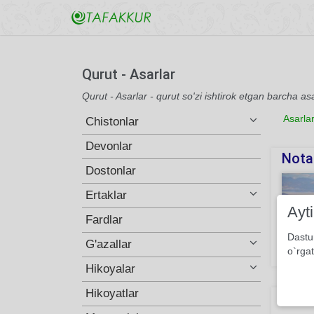
Qurut - Asarlar
Qurut - Asarlar - qurut so'zi ishtirok etgan barcha as
Asarla
Chistonlar
Devonlar
Nota
Dostonlar
Ertaklar
Ayt
Fardlar
Dastu
G'azallar
o`rgat
731
Hikoyalar
Hikoyatlar
Qish