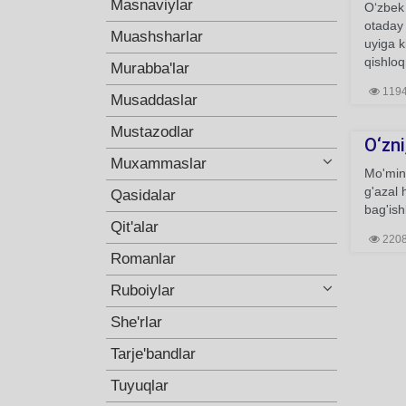
Masnaviylar
O‘zbek 
otaday 
Muashsharlar
uyiga k
qishloq
Murabba'lar
119
Musaddaslar
Mustazodlar
O‘zni
Muxammaslar
Mo'min 
g'azal 
Qasidalar
bag'ishl
Qit'alar
220
Romanlar
Ruboiylar
She'rlar
Tarje'bandlar
Tuyuqlar