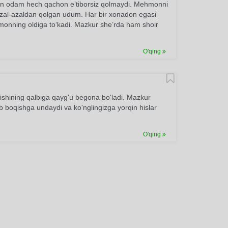
rgan odam hech qachon e’tiborsiz qolmaydi. Mehmonni
 azal-azaldan qolgan udum. Har bir xonadon egasi
ehmonning oldiga to‘kadi. Mazkur she’rda ham shoir
O'qing
ishining qalbiga qayg'u begona bo'ladi. Mazkur
ib boqishga undaydi va ko'nglingizga yorqin hislar
O'qing