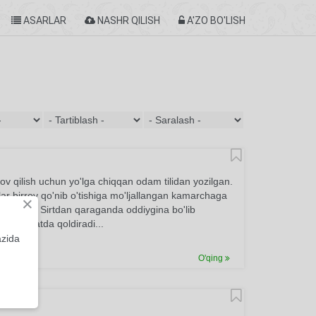
ASARLAR
NASHR QILISH
A'ZO BO'LISH
ov qilish uchun yo'lga chiqqan odam tilidan yozilgan.
ilar birrov qo'nib o'tishiga mo'ljallangan kamarchaga
×
i bor edi. Sirtdan qaraganda oddiygina bo'lib
ni hayratda qoldiradi...
azida
O'qing