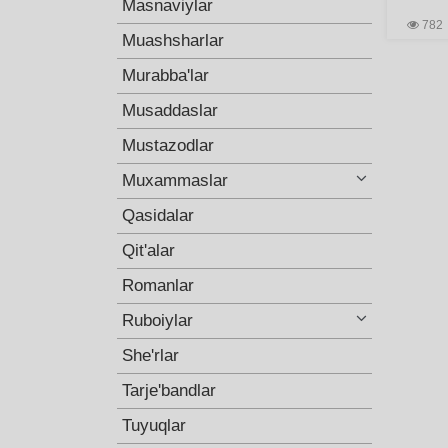
Masnaviylar
782
Muashsharlar
Murabba'lar
Musaddaslar
Mustazodlar
Muxammaslar
Qasidalar
Qit'alar
Romanlar
Ruboiylar
She'rlar
Tarje'bandlar
Tuyuqlar