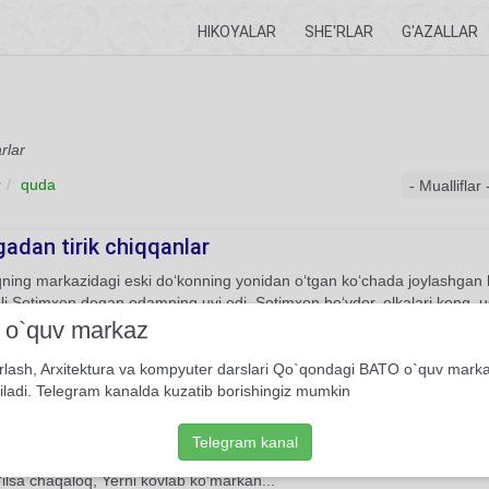
HIKOYALAR
SHE'RLAR
G'AZALLAR
rlar
r
quda
adan tirik chiqqanlar
ning markazidagi eski do‘konning yonidan o‘tgan ko‘chada joylashgan 
i Sotimxon degan odamning uyi edi. Sotimxon bo‘ydor, elkalari keng, u
qishloqning to‘-yu marakalarida boshchilik qilardi.
i o`quv markaz
Hikoya
Shavkat Odiljon
rlash, Arxitektura va kompyuter darslari Qo`qondagi BATO o`quv mark
iladi. Telegram kanalda kuzatib borishingiz mumkin
naviy vahshiylik
Telegram kanal
, xotiniga Gazeta o‘qib turib: -Arab bo'lib qolmapmiz, Yaxshiyam xudo 
‘ilsa chaqaloq, Yerni kovlab ko‘markan...