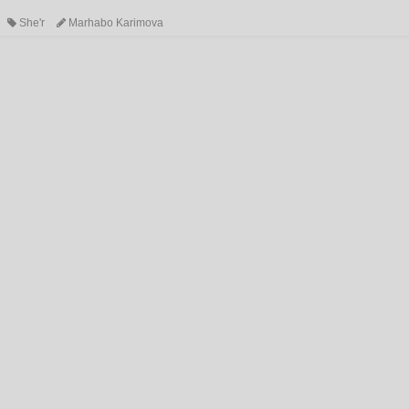
She'r
Marhabo Karimova