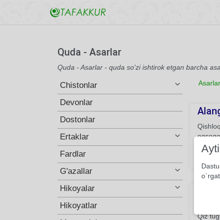
Quda - Asarlar
Quda - Asarlar - quda so'zi ishtirok etgan barcha asa
Asarla
Chistonlar
Devonlar
Alang
Dostonlar
Qishloq
Ertaklar
oqsoqol
kiyib, 
Ayt
Fardlar
282
Dastu
G'azallar
o`rgat
Hikoyalar
Zamo
Hikoyatlar
Er dedi
Qiz tug