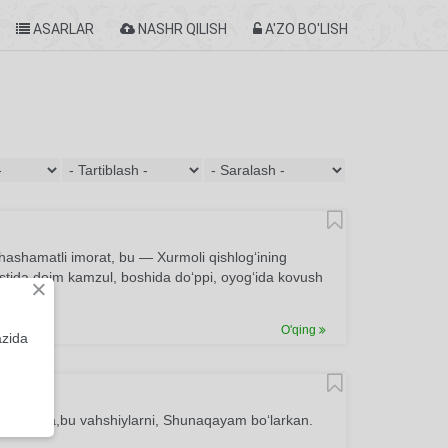
ASARLAR
NASHR QILISH
A'ZO BO'LISH
hashamatli imorat, bu — Xurmoli qishlog‘ining
stida doim kamzul, boshida do‘ppi, oyog‘ida kovush
×
O'qing
azida
urib. Qara,bu vahshiylarni, Shunaqayam bo‘larkan.