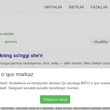
HIKOYALAR
SHE'RLAR
G'AZALLAR
a asarlar
r
qarmoq
ning so'nggi she'ri
yoga qarmoq tashlayman, Ana, baliq — silkir dumini. Men baliqni ozod
She'r
Usmon Azim
i o`quv markaz
rlash, Arxitektura va kompyuter darslari Qo`qondagi BATO o`quv mark
 ovi
iladi. Telegram kanalda kuzatib borishingiz mumkin
she’rda lirik qahramon suv bo‘yida baliqlarning suzib, o‘ynoqlashini tomo
a suvga non ushoqlarini tashlaydi. Buni ko‘rib toshlar orasiga bekinib yotg
Telegram kanal
 tutib buvisiga olib borsa-yu, undan maqtov eshitsa. Biroq qo‘liga sira bali
qochadi. Shunda bola to‘r tashlab, bitta emas, barchasini ushlab olishn