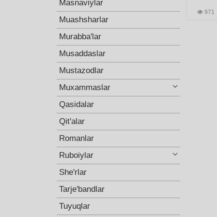
Masnaviylar
971
Muashsharlar
Murabba'lar
Musaddaslar
Mustazodlar
Muxammaslar
Qasidalar
Qit'alar
Romanlar
Ruboiylar
She'rlar
Tarje'bandlar
Tuyuqlar