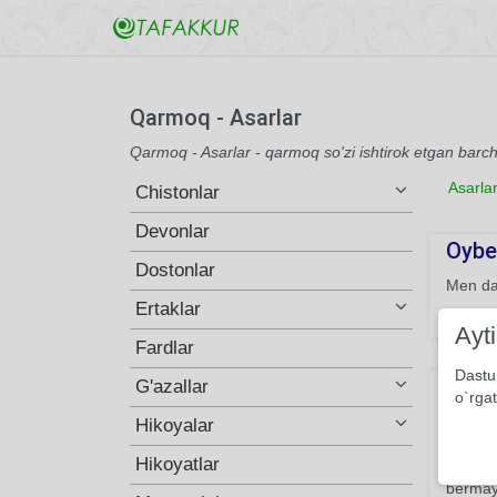
Qarmoq - Asarlar
Qarmoq - Asarlar - qarmoq so'zi ishtirok etgan barch
Asarla
Chistonlar
Devonlar
Oybek
Dostonlar
Men dar
Ertaklar
165
Ayt
Fardlar
Dastu
Baliq
G'azallar
o`rgat
Mazkur 
Hikoyalar
ilinjid
Hikoyatlar
baliqni
bermay 