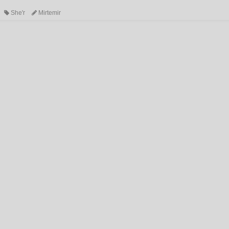
She'r
Mirtemir