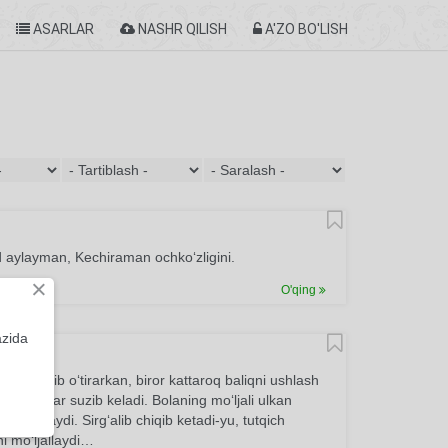
ASARLAR
NASHR QILISH
A'ZO BO'LISH
 aylayman, Kechiraman ochko‘zligini.
×
O'qing
azida
sha qilib o‘tirarkan, biror kattaroq baliqni ushlash
an baliqlar suzib keladi. Bolaning mo‘ljali ulkan
q ilinmaydi. Sirg‘alib chiqib ketadi-yu, tutqich
i mo‘ljallaydi…