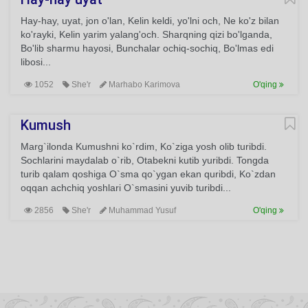
Hay-hay, uyat, jon o'lan, Kelin keldi, yo'lni och, Ne ko'z bilan
ko'rayki, Kelin yarim yalang'och. Sharqning qizi bo'lganda,
Bo'lib sharmu hayosi, Bunchalar ochiq-sochiq, Bo'lmas edi
libosi...
1052
She'r
Marhabo Karimova
O'qing
Kumush
Marg`ilonda Kumushni ko`rdim, Ko`ziga yosh olib turibdi.
Sochlarini maydalab o`rib, Otabekni kutib yuribdi. Tongda
turib qalam qoshiga O`sma qo`ygan ekan quribdi, Ko`zdan
oqqan achchiq yoshlari O`smasini yuvib turibdi...
2856
She'r
Muhammad Yusuf
O'qing