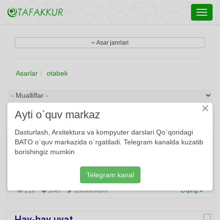
Toggl
navig
Asar janrlari
Asarlar
otabek
×
Ayti o`quv markaz
Dasturlash, Arxitektura va kompyuter darslari Qo`qondagi
Abdulla Qodiriy
BATO o`quv markazida o`rgatiladi. Telegram kanalda kuzatib
borishingiz mumkin
Bo‘g‘zimga bahaybat qayg‘u tiqildi, Ko‘zimga yiqildi qop-qora
bulut. Tizzamdan sirg‘alib kitob yiqildi, Birdan sinfga cho‘kdi
bir hayron sukut.
Telegram kanal
216
She'r
Usmon Azim
O'qing
Hay-hay uyat