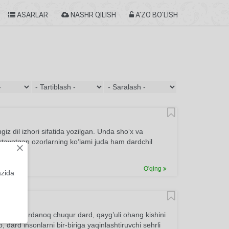
ASARLAR
NASHR QILISH
A'ZO BO'LISH
z dil izhori sifatida yozilgan. Unda sho‘x va
tortayotgan ozorlarning ko‘lami juda ham dardchil
×
O'qing
azida
i misralardanoq chuqur dard, qayg’uli ohang kishini
dard insonlarni bir-biriga yaqinlashtiruvchi sehrli