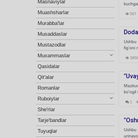
Masnaviylar
kuchg
Muashsharlar
507
Murabba'lar
Doda 
Musaddaslar
Ushbu g
Mustazodlar
fig’oni
Muxammaslar
385
Qasidalar
"Uvay
Qit'alar
Mazkur 
Romanlar
ko'ngil
Ruboiylar
1
She'rlar
"Oshn
Tarje'bandlar
Ushbu g
Tuyuqlar
urinayo