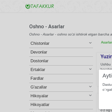
Oshno - Asarlar
Oshno - Asarlar - oshno so'zi ishtirok etgan barcha a
Asarla
Chistonlar
Devonlar
Yuzin
Dostonlar
Ushbu m
Ertaklar
berahm 
tarzda 
Ayt
Fardlar
558
Dastu
G'azallar
o`rgat
Hikoyalar
Paris
Hikoyatlar
Ushbu m
o’z og’