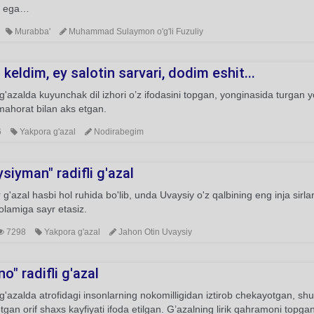
a ega…
Murabba'
Muhammad Sulaymon o'g'li Fuzuliy
keldim, ey salotin sarvari, dodim eshit...
'azalda kuyunchak dil izhori o’z ifodasini topgan, yonginasida turgan 
 mahorat bilan aks etgan.
6
Yakpora g'azal
Nodirabegim
siyman" radifli g'azal
g'azal hasbi hol ruhida bo'lib, unda Uvaysiy o'z qalbining eng inja sirla
 olamiga sayr etasiz.
7298
Yakpora g'azal
Jahon Otin Uvaysiy
o" radifli g'azal
'azalda atrofidagi insonlarning nokomilligidan iztirob chekayotgan, shu b
tgan orif shaxs kayfiyati ifoda etilgan. G’azalning lirik qahramoni topga