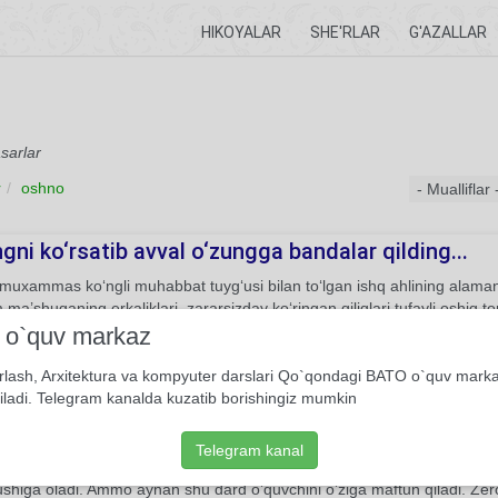
HIKOYALAR
SHE'RLAR
G'AZALLAR
sarlar
r
oshno
gni ko‘rsatib avval o‘zungga bandalar qilding...
uxammas ko‘ngli muhabbat tuyg‘usi bilan to‘lgan ishq ahlining alamangi
ma’shuqaning erkaliklari, zararsizday ko‘ringan qiliqlari tufayli oshiq 
ifoda etilgan.
i o`quv markaz
Mustaqil muxammas
Ubaydulla Zavqiy
rlash, Arxitektura va kompyuter darslari Qo`qondagi BATO o`quv mark
iladi. Telegram kanalda kuzatib borishingiz mumkin
hon holing o`ldim...
Telegram kanal
urabba’ adabiyot ixlosmandlari o’rtasida juda mashhur bo’lib, dastlabk
ushiga oladi. Ammo aynan shu dard o’quvchini o’ziga maftun qiladi. Zero, 