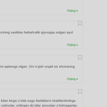
O'qing
yorining vaslidan bebahralik qiynoqqa solgan ayol
O'qing
rini qalamga olgan. Uni o'qish orqali siz shoiraning
O'qing
ilan birga o’zida ezgu fazilatlarni shakllantirishga
n oshnolar, orttirgan do’stlar sinovdan o’tolmaganlar,