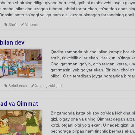
he’rda shoirning diliga qiynoq beruvchi, qalbini azoblovchi tuyg’u g’oya
 mahal oilasidan uzoqda tuhmat jabrini tortar ekan, to‘satdan onasining
 Onasini hatto so‘nggi yo‘lga ham o‘zi kuzata olmagan farzandning qonli 
8
She'r
Mirtemir
bilan dev
Qadim zamonda bir chol bilan kampir bor ekan
sotib, tirikchilik qilar ekan. Har kuni o'ting
Chol qatirmani qo'yib, o'tin tergani ketsa, un
qatirmasini yeb qo'yar ekan. Bir kuni chol o
olibdi. O'tin teradigan joyga borganida birdan
1
Sehrli ertak
Xalq og'zaki ijodi
ad va Qimmat
Bir zamonda katta bir soy bo‘yida kichkina 
qizi, o‘gay ona va uning Qimmat degan arzan
ko‘zi, otgani o‘qi yo‘q ekan. U hadeb qizni u
bechoraga birpas ham tinchlik bermas ekan. Z