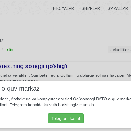
HIKOYALAR
SHE'RLAR
G'AZALLAR
ar
r
o'tin
araxtning so'nggi qo'shig'i
unday yaraldim: Sumbatim egri, Gullarim qalblarga solmas hayajon.
iga bo‘lmas soyabon.
i o`quv markaz
She'r
Usmon Azim
rlash, Arxitektura va kompyuter darslari Qo`qondagi BATO o`quv mark
iladi. Telegram kanalda kuzatib borishingiz mumkin
of
da tinchim yo‘q, Dunyodan ilinjim yo‘q. Xudodan o‘tinchim yo‘q Sizga 
Telegram kanal
She'r
Guljamol Asqarova