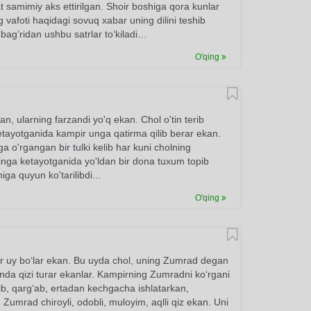
t samimiy aks ettirilgan. Shoir boshiga qora kunlar
 vafoti haqidagi sovuq xabar uning dilini teshib
bag’ridan ushbu satrlar to‘kiladi…
O'qing
, ularning farzandi yo'q ekan. Chol o'tin terib
a ketayotganida kampir unga qatirma qilib berar ekan.
ga o'rgangan bir tulki kelib har kuni cholning
'tinga ketayotganida yo'ldan bir dona tuxum topib
iga quyun ko'tarilibdi...
O'qing
bir uy bo‘lar ekan. Bu uyda chol, uning Zumrad degan
da qizi turar ekanlar. Kampirning Zumradni ko‘rgani
rib, qarg‘ab, ertadan kechgacha ishlatarkan,
umrad chiroyli, odobli, muloyim, aqlli qiz ekan. Uni