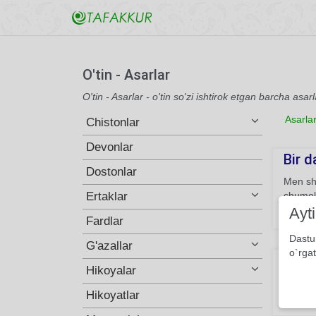
O'tin - Asarlar
O'tin - Asarlar - o'tin so'zi ishtirok etgan barcha asarl
Asarla
Chistonlar
Devonlar
Bir d
Dostonlar
Men sh
Ertaklar
chumol
Ayt
187
Fardlar
Dastu
G'azallar
o`rgat
E'tir
Hikoyalar
Yuragim
Hikoyatlar
240