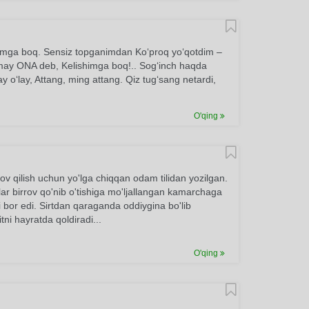
himga boq. Sensiz topganimdan Ko‘proq yo‘qotdim –
lmay ONA deb, Kelishimga boq!.. Sog‘inch haqda
 o‘lay, Attang, ming attang. Qiz tug‘sang netardi,
O'qing
ov qilish uchun yo'lga chiqqan odam tilidan yozilgan.
ilar birrov qo'nib o'tishiga mo'ljallangan kamarchaga
i bor edi. Sirtdan qaraganda oddiygina bo'lib
ni hayratda qoldiradi...
O'qing