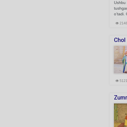
Ushbu s
tushgan
o‘tadi.
214
Chol 
512
Zumr