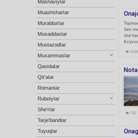
Masnaviylar
Muashsharlar
Onaj
Murabba'lar
Topmoq
Sen men
Musaddaslar
she’rla
Ko‘proq
Mustazodlar
254
Muxammaslar
Qasidalar
Nota
Qit'alar
Romanlar
Ruboiylar
She'rlar
732
Tarje'bandlar
Onag
Tuyuqlar