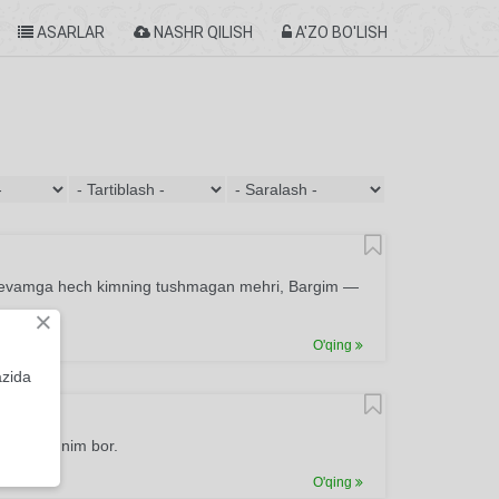
ASARLAR
NASHR QILISH
A'ZO BO'LISH
 Mevamga hech kimning tushmagan mehri, Bargim —
×
O'qing
azida
qolgan kunim bor.
O'qing