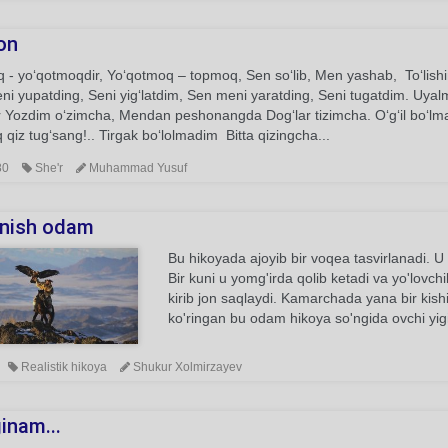
on
 - yo‘qotmoqdir, Yo‘qotmoq – topmoq, Sen so‘lib, Men yashab, To‘lis
i yupatding, Seni yig‘latdim, Sen meni yaratding, Seni tugatdim. Uya
r Yozdim o‘zimcha, Mendan peshonangda Dog‘lar tizimcha. O‘g‘il bo‘lmay
 qiz tug‘sang!.. Tirgak bo‘lolmadim Bitta qizingcha...
80
She'r
Muhammad Yusuf
nish odam
Bu hikoyada ajoyib bir voqea tasvirlanadi. U 
Bir kuni u yomg'irda qolib ketadi va yo'lovch
kirib jon saqlaydi. Kamarchada yana bir kish
ko'ringan bu odam hikoya so'ngida ovchi yigit
Realistik hikoya
Shukur Xolmirzayev
inam...