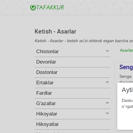
Ketish - Asarlar
Ketish - Asarlar - ketish so'zi ishtirok etgan barcha a
Asarla
Chistonlar
Devonlar
Senga
Dostonlar
Senga 
Ertaklar
daraxtda
Ayt
803
Fardlar
Dastu
G'azallar
o`rgat
Ke
Hikoyalar
Kelmoq
Hikoyatlar
turmas