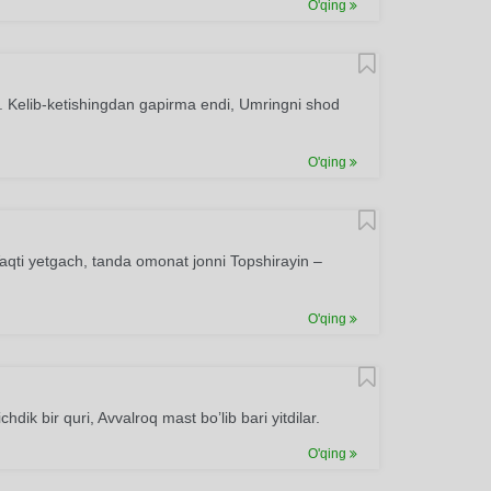
O'qing
 Kelib-ketishingdan gapirma endi, Umringni shod
O'qing
ti yetgach, tanda omonat jonni Topshirayin –
O'qing
chdik bir quri, Avvalroq mast bo’lib bari yitdilar.
O'qing