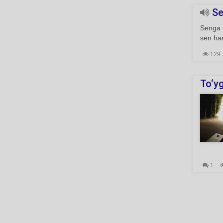
Sen
Senga k
sen ha
129
To‘yg
1