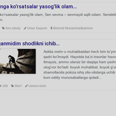
ga ko’rsatsalar yasog’lik olam...
o’rsatsalar yasog’lik olam, Sen sevma – sevmaydi aqlli odam. Sendeklar b
m.
Xos ruboiy
Umar Xayyom
Behzod Muhammadkarimov
anmidim shodlikni ichib...
Aslida mehr-u muhabbatdan hech kim to'ym
qadri bo'lmaydi. Hayotda ba'zi insonlar havo
ilmaysiz, ammo ularsiz bir daqiqa ham yasho
ulug'vor bo'ladi: buyuk muhabbat, buyuk g'u
shamollarida pokiza ishq olis-olislarga uch
kuni oddiy munosabatlarga qoladi...
168
She'r
Usmon Azim