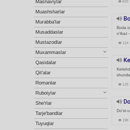
Masnaviylar
820
Muashsharlar
Bo
Murabba'lar
Boda i
Musaddaslar
o’tkaz
Mustazodlar
124
Muxammaslar
Ke
Qasidalar
Ketish
Qit'alar
shunday
Romanlar
135
Ruboiylar
Do’
She'rlar
Do’st-u
Tarje'bandlar
198
Tuyuqlar