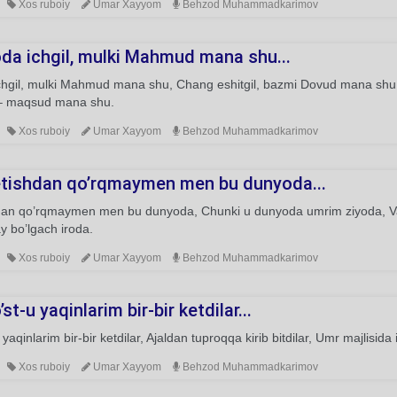
Xos ruboiy
Umar Xayyom
Behzod Muhammadkarimov
da ichgil, mulki Mahmud mana shu...
chgil, mulki Mahmud mana shu, Chang eshitgil, bazmi Dovud mana shu.
 – maqsud mana shu.
Xos ruboiy
Umar Xayyom
Behzod Muhammadkarimov
tishdan qo’rqmaymen men bu dunyoda...
dan qo’rqmaymen men bu dunyoda, Chunki u dunyoda umrim ziyoda, Vaq
 bo’lgach iroda.
Xos ruboiy
Umar Xayyom
Behzod Muhammadkarimov
st-u yaqinlarim bir-bir ketdilar...
 yaqinlarim bir-bir ketdilar, Ajaldan tuproqqa kirib bitdilar, Umr majlisida i
Xos ruboiy
Umar Xayyom
Behzod Muhammadkarimov