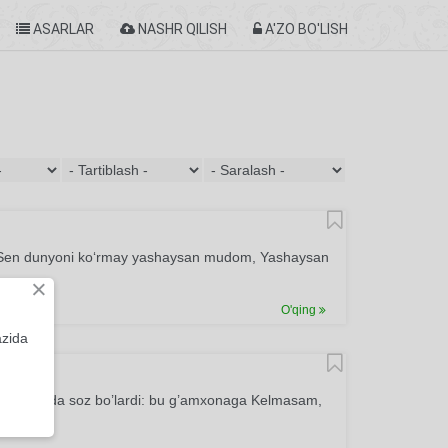
ASARLAR
NASHR QILISH
A'ZO BO'LISH
p. Sen dunyoni ko‘rmay yashaysan mudom, Yashaysan
×
O'qing
azida
m ham. Juda soz bo’lardi: bu g’amxonaga Kelmasam,