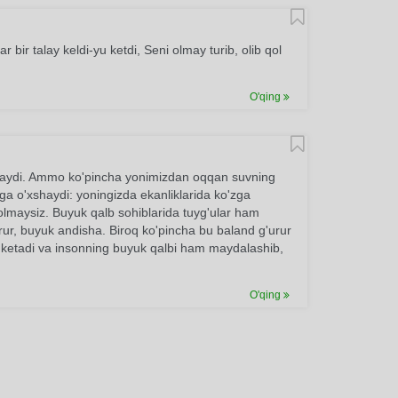
ir talay keldi-yu ketdi, Seni olmay turib, olib qol
O'qing
aydi. Ammo ko'pincha yonimizdan oqqan suvning
ga o'xshaydi: yoningizda ekanliklarida ko'zga
lmaysiz. Buyuk qalb sohiblarida tuyg'ular ham
rur, buyuk andisha. Biroq ko'pincha bu baland g'urur
ib ketadi va insonning buyuk qalbi ham maydalashib,
O'qing