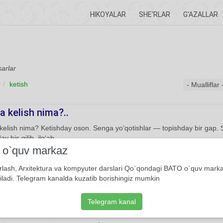
HIKOYALAR
SHE'RLAR
G'AZALLAR
sarlar
r
ketish
 kelish nima?..
kelish nima? Ketishday oson. Senga yo‘qotishlar — topishday bir ga
y his qilib, ilg‘ab.
i o`quv markaz
She'r
Usmon Azim
rlash, Arxitektura va kompyuter darslari Qo`qondagi BATO o`quv mark
iladi. Telegram kanalda kuzatib borishingiz mumkin
lmoq qo’lda bo’lsa, kelmasdim bir dam...
 qo’lda bo’lsa, kelmasdim bir dam, Ketmoq qo’lda bo’lsa, ketmas edi
Telegram kanal
am, kelib-ketmasam.