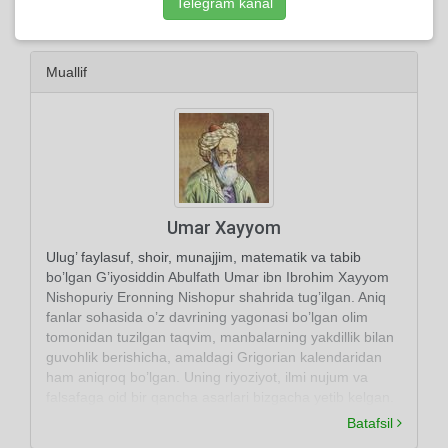
Telegram kanal
iroda
Muallif
Umar Xayyom
Ulug’ faylasuf, shoir, munajjim, matematik va tabib
bo’lgan G’iyosiddin Abulfath Umar ibn Ibrohim Xayyom
Nishopuriy Eronning Nishopur shahrida tug’ilgan. Aniq
fanlar sohasida o’z davrining yagonasi bo’lgan olim
tomonidan tuzilgan taqvim, manbalarning yakdillik bilan
guvohlik berishicha, amaldagi Grigorian kalendaridan
ham aniqroq bo’lgan. Uning riyoziyot, ilmi nujum va
falsafaga oid bir qancha asarlari bizgacha yetib kelgan.
Batafsil