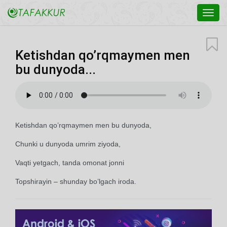
Toggl
navig
Ketishdan qo’rqmaymen men
bu dunyoda...
Ketishdan qo’rqmaymen men bu dunyoda,
Chunki u dunyoda umrim ziyoda,
Vaqti yetgach, tanda omonat jonni
Topshirayin – shunday bo’lgach iroda.