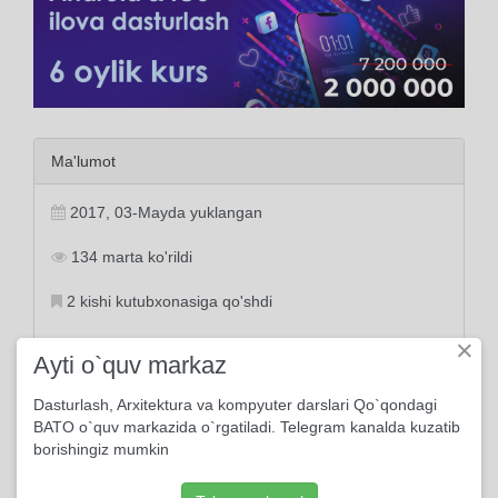
Ma'lumot
2017, 03-Mayda yuklangan
134 marta ko'rildi
2 kishi kutubxonasiga qo'shdi
×
Behzod Muhammadkarimov o'qidi
Ayti o`quv markaz
Dasturlash, Arxitektura va kompyuter darslari Qo`qondagi
BATO o`quv markazida o`rgatiladi. Telegram kanalda kuzatib
borishingiz mumkin
Tayanch tushunchalar:
ketish
qo'rquv
dunyo
umr
ziyoda
vaqt
tan
omonat
jon