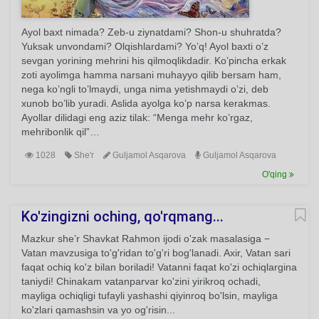
Ayol baxt nimada? Zeb-u ziynatdami? Shon-u shuhratda?
Yuksak unvondami? Olqishlardami? Yo’q! Ayol baxti o’z
sevgan yorining mehrini his qilmoqlikdadir. Ko’pincha erkak
zoti ayolimga hamma narsani muhayyo qilib bersam ham,
nega ko’ngli to’lmaydi, unga nima yetishmaydi o’zi, deb
xunob bo’lib yuradi. Aslida ayolga ko’p narsa kerakmas.
Ayollar dilidagi eng aziz tilak: “Menga mehr ko’rgaz,
mehribonlik qil”…
1028
She'r
Guljamol Asqarova
Guljamol Asqarova
O'qing
Ko'zingizni oching, qo'rqmang...
Mazkur she’r Shavkat Rahmon ijodi o'zak masalasiga −
Vatan mavzusiga to'g'ridan to'g'ri bog'lanadi. Axir, Vatan sari
faqat ochiq ko'z bilan boriladi! Vatanni faqat ko'zi ochiqlargina
taniydi! Chinakam vatanparvar ko'zini yirikroq ochadi,
mayliga ochiqligi tufayli yashashi qiyinroq bo'lsin, mayliga
ko'zlari qamashsin va yo og'risin...