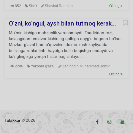
852
She'r
Shavkat Rahmon
O'qing
O‘zni, ko‘ngul, aysh bilan tutmoq kerak...
Mo'min kishiga mahzunlik yarashmaydi. Taqdiridan rozi,
kelajagidan umidvor kishining qalbiga qayg'u begona bo'ladi.
Mazkur g'azal ham o'quvchini doimo xush kayfiyatda
bo'lishga ruhlantirib, hayotga kulib boqishga undaydi va
ko'nglingizga yorqin hislar bag'ishlaydi...
2206
Yakpora g'azal
Zahiriddin Muhammad Bobur
O'qing
Tafakkur
© 2026