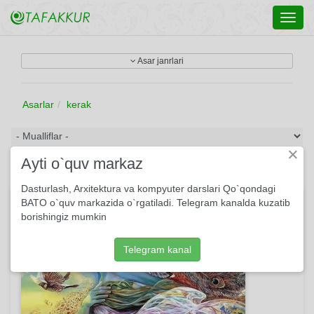
Toggl
navig
Asar janrlari
Asarlar
kerak
×
Ayti o`quv markaz
Dasturlash, Arxitektura va kompyuter darslari Qo`qondagi
Menga mehr ko'rgaz, mehribonlik qil...
BATO o`quv markazida o`rgatiladi. Telegram kanalda kuzatib
borishingiz mumkin
Telegram kanal