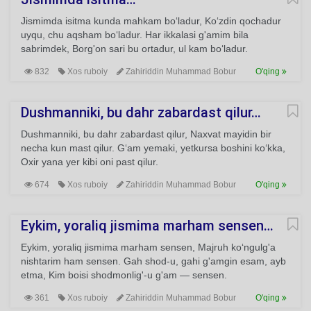
Jismimda isitma kunda mahkam bo‘ladur, Ko‘zdin qochadur
uyqu, chu aqsham bo‘ladur. Har ikkalasi g'amim bila
sabrimdek, Borg'on sari bu ortadur, ul kam bo‘ladur.
832
Xos ruboiy
Zahiriddin Muhammad Bobur
O'qing
Dushmanniki, bu dahr zabardast qilur…
Dushmanniki, bu dahr zabardast qilur, Naxvat mayidin bir
necha kun mast qilur. G‘am yemaki, yetkursa boshini ko‘kka,
Oxir yana yer kibi oni past qilur.
674
Xos ruboiy
Zahiriddin Muhammad Bobur
O'qing
Eykim, yoraliq jismima marham sensen…
Eykim, yoraliq jismima marham sensen, Majruh ko‘ngulg'a
nishtarim ham sensen. Gah shod-u, gahi g'amgin esam, ayb
etma, Kim boisi shodmonlig'-u g'am — sensen.
361
Xos ruboiy
Zahiriddin Muhammad Bobur
O'qing