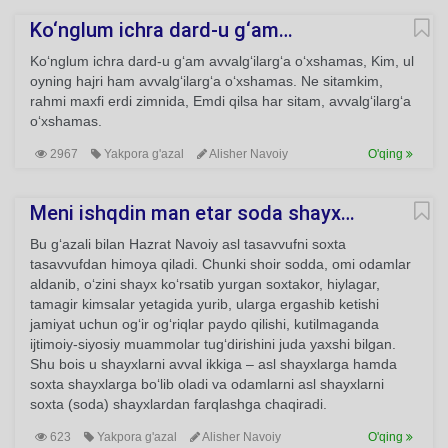
Ko‘nglum ichra dard-u g‘am…
Ko‘nglum ichra dard-u g‘am avvalg‘ilarg‘a o‘xshamas, Kim, ul
oyning hajri ham avvalg‘ilarg‘a o‘xshamas. Ne sitamkim,
rahmi maxfi erdi zimnida, Emdi qilsa har sitam, avvalg‘ilarg‘a
o‘xshamas.
2967
Yakpora g'azal
Alisher Navoiy
O'qing
Meni ishqdin man etar soda shayx…
Bu g‘azali bilan Hazrat Navoiy asl tasavvufni soxta
tasavvufdan himoya qiladi. Chunki shoir sodda, omi odamlar
aldanib, o‘zini shayx ko‘rsatib yurgan soxtakor, hiylagar,
tamagir kimsalar yetagida yurib, ularga ergashib ketishi
jamiyat uchun og‘ir og‘riqlar paydo qilishi, kutilmaganda
ijtimoiy-siyosiy muammolar tug‘dirishini juda yaxshi bilgan.
Shu bois u shayxlarni avval ikkiga – asl shayxlarga hamda
soxta shayxlarga bo‘lib oladi va odamlarni asl shayxlarni
soxta (soda) shayxlardan farqlashga chaqiradi.
623
Yakpora g'azal
Alisher Navoiy
O'qing