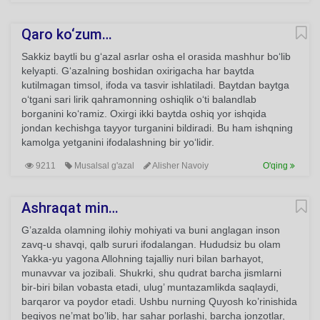
Qaro ko‘zum…
Sakkiz baytli bu g‘azal asrlar osha el orasida mashhur bo‘lib
kelyapti. G‘azalning boshidan oxirigacha har baytda
kutilmagan timsol, ifoda va tasvir ishlatiladi. Baytdan baytga
o‘tgani sari lirik qahramonning oshiqlik o‘ti balandlab
borganini ko‘ramiz. Oxirgi ikki baytda oshiq yor ishqida
jondan kechishga tayyor turganini bildiradi. Bu ham ishqning
kamolga yetganini ifodalashning bir yo‘lidir.
9211
Musalsal g'azal
Alisher Navoiy
O'qing
Ashraqat min…
G’azalda olamning ilohiy mohiyati va buni anglagan inson
zavq-u shavqi, qalb sururi ifodalangan. Hududsiz bu olam
Yakka-yu yagona Allohning tajalliy nuri bilan barhayot,
munavvar va jozibali. Shukrki, shu qudrat barcha jismlarni
bir-biri bilan vobasta etadi, ulug’ muntazamlikda saqlaydi,
barqaror va poydor etadi. Ushbu nurning Quyosh ko’rinishida
beqiyos ne’mat bo’lib, har sahar porlashi, barcha jonzotlar,