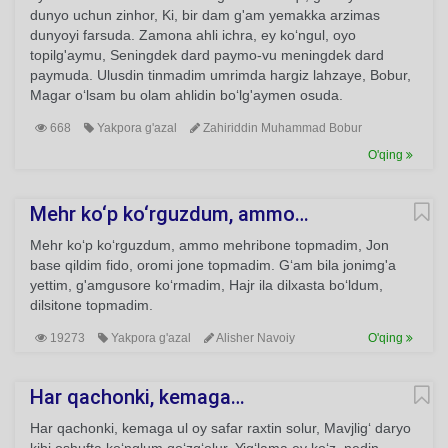
dunyo uchun zinhor, Ki, bir dam g'am yemakka arzimas
dunyoyi farsuda. Zamona ahli ichra, ey ko‘ngul, oyo
topilg'aymu, Seningdek dard paymo-vu meningdek dard
paymuda. Ulusdin tinmadim umrimda hargiz lahzaye, Bobur,
Magar o‘lsam bu olam ahlidin bo‘lg'aymen osuda.
668
Yakpora g'azal
Zahiriddin Muhammad Bobur
O'qing
Mehr ko‘p ko‘rguzdum, ammo…
Mehr ko‘p ko‘rguzdum, ammo mehribone topmadim, Jon
base qildim fido, oromi jone topmadim. G‘am bila jonimg'a
yettim, g'amgusore ko‘rmadim, Hajr ila dilxasta bo‘ldum,
dilsitone topmadim.
19273
Yakpora g'azal
Alisher Navoiy
O'qing
Har qachonki, kemaga…
Har qachonki, kemaga ul oy safar raxtin solur, Mavjlig‘ daryo