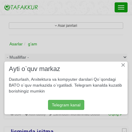
Toggl
navig
Asar janrlari
Asarlar
g’am
×
Ayti o`quv markaz
Dasturlash, Arxitektura va kompyuter darslari Qo`qondagi
Hajri aro orom-u qarorim yo‘qtur…
BATO o`quv markazida o`rgatiladi. Telegram kanalda kuzatib
borishingiz mumkin
Hajri aro orom-u qarorim yo‘qtur, Vasliga yetarga ixtiyorim
yo‘qtur. Kimga ochayin rozki, yo‘q mahrami roz, G'am kimga
deyinki, g'amgusorim yo‘qtur.
Telegram kanal
804
Xos ruboiy
Zahiriddin Muhammad Bobur
O'qing
Jismimda isitma…