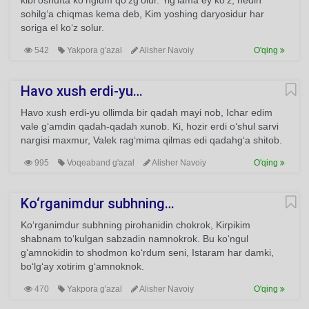
kibi oshufta ko‘nglum qo‘zg‘olur. Yig‘lama ey ko‘z, nedin
sohilg‘a chiqmas kema deb, Kim yoshing daryosidur har
soriga el ko‘z solur.
542
Yakpora g'azal
Alisher Navoiy
O'qing
Havo xush erdi-yu…
Havo xush erdi-yu ollimda bir qadah mayi nob, Ichar edim
vale g‘amdin qadah-qadah xunob. Ki, hozir erdi o‘shul sarvi
nargisi maxmur, Valek rag‘mima qilmas edi qadahg‘a shitob.
995
Voqeaband g'azal
Alisher Navoiy
O'qing
Ko‘rganimdur subhning…
Ko‘rganimdur subhning pirohanidin chokrok, Kirpikim
shabnam to‘kulgan sabzadin namnokrok. Bu ko‘ngul
g‘amnokidin to shodmon ko‘rdum seni, Istaram har damki,
bo‘lg‘ay xotirim g‘amnoknok.
470
Yakpora g'azal
Alisher Navoiy
O'qing