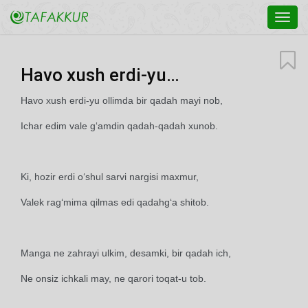
Toggl
navig
Havo xush erdi-yu…
Havo xush erdi-yu ollimda bir qadah mayi nob,
Ichar edim vale g‘amdin qadah-qadah xunob.
Ki, hozir erdi o‘shul sarvi nargisi maxmur,
Valek rag‘mima qilmas edi qadahg‘a shitob.
Manga ne zahrayi ulkim, desamki, bir qadah ich,
Ne onsiz ichkali may, ne qarori toqat-u tob.