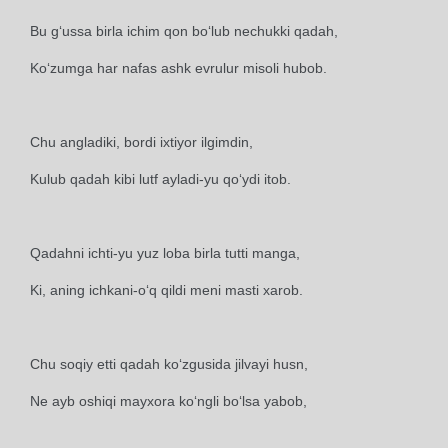
Bu g‘ussa birla ichim qon bo‘lub nechukki qadah,
Ko‘zumga har nafas ashk evrulur misoli hubob.
Chu angladiki, bordi ixtiyor ilgimdin,
Kulub qadah kibi lutf ayladi-yu qo‘ydi itob.
Qadahni ichti-yu yuz loba birla tutti manga,
Ki, aning ichkani-o‘q qildi meni masti xarob.
Chu soqiy etti qadah ko‘zgusida jilvayi husn,
Ne ayb oshiqi mayxora ko‘ngli bo‘lsa yabob,