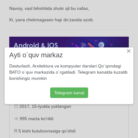
Navoiy, vasl bihishtida shukr qil bu nafas,
Ki, yana chekmagasen hajr do‘zaxida azob.
×
Ayti o`quv markaz
Dasturlash, Arxitektura va kompyuter darslari Qo`qondagi
BATO o`quv markazida o`rgatiladi. Telegram kanalda kuzatib
borishingiz mumkin
Ma'lumot
Telegram kanal
2017, 15-Iyulda yuklangan
995 marta ko'rildi
5 kishi kutubxonasiga qo'shdi