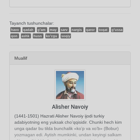
Tayanch tushunchalar:
havo
qadah
g’am
may
sarv
nargis
qaror
toqat
g’ussa
qon
ashk
husn
ko’zgu
soqiy
Muallif
Alisher Navoiy
(1441-1501) Hazrati Alisher Navoiy ijodi turkiy
adabiyotning eng yuksak cho’qqisidir. Chunki hech kim
unga qadar bu tilda bunchalik «ko’p va xo’b» (Bobur)
yozmagan edi. Aytish mumkinki, undan keyingi salkam