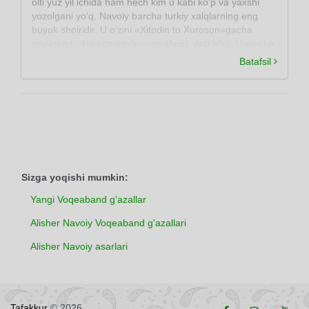
olti yuz yil ichida ham hech kim u kabi ko’p va yaxshi
yozolgani yo’q. Navoiy barcha turkiy xalqlarning eng
buyuk shoiridir. U o’zini «Xitodin to Xuroson»gacha
yoyilgan turkiy «qavm»larning shoiri, deb bildi. Ularni bir
adabiy til bayrog’i ostida birlashtirdi -«yakqalam» qildi.
Batafsil
Buyuk shoir Xurosonda, uning poytaxti Hirotda yashab
ijod etdi.
Sizga yoqishi mumkin:
Yangi Voqeaband g'azallar
Alisher Navoiy Voqeaband g'azallari
Alisher Navoiy asarlari
Tafakkur
© 2026