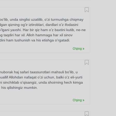
'lib, unda singlisi uzatilib, o'zi turmushga chiqmay
n qizning og'ir iztiroblari, dardlari o'z ifodasini
'lgani yaxshi. Har bir qiz ham o'z baxtini kutib, ne-ne
aqdiri har xil. Alloh hammaga har xil sinov
dini ham tushunish va his etishga o'rgatadi.
O'qing
uborak haj safari taassurotlari mahsuli bo'lib, u
llif Allohdan nafaqat o'zi uchun, balki o'z eli-yurti
ni sinchiklab o'qisangiz, unda shoirning hech kimga
 his qilishingiz mumkin.
O'qing