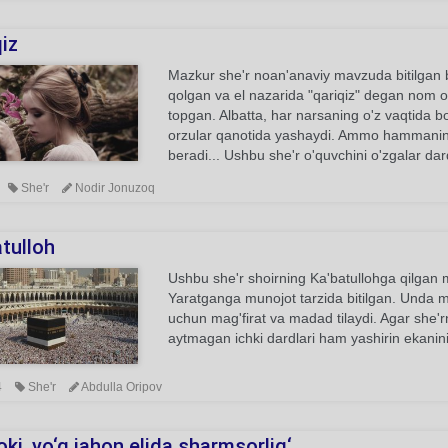
iz
Mazkur she'r noan'anaviy mavzuda bitilgan bo
qolgan va el nazarida "qariqiz" degan nom olga
topgan. Albatta, har narsaning o'z vaqtida bo
orzular qanotida yashaydi. Ammo hammaning t
beradi... Ushbu she'r o'quvchini o'zgalar dar
She'r
Nodir Jonuzoq
tulloh
Ushbu she'r shoirning Ka'batullohga qilgan m
Yaratganga munojot tarzida bitilgan. Unda mua
uchun mag'firat va madad tilaydi. Agar she'r
aytmagan ichki dardlari ham yashirin ekanini
4
She'r
Abdulla Oripov
ki, yo‘q jahon elida sharmsorlig‘...