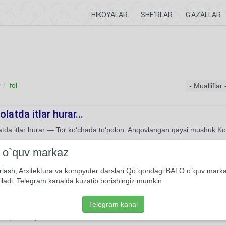
HIKOYALAR
SHE'RLAR
G'AZALLAR
r
fol
latda itlar hurar...
tda itlar hurar — Tor ko‘chada to‘polon. Anqovlangan qaysi mushuk Ko‘
She'r
Usmon Azim
i o`quv markaz
rlash, Arxitektura va kompyuter darslari Qo`qondagi BATO o`quv mark
yurib ketdi
iladi. Telegram kanalda kuzatib borishingiz mumkin
im yurib ketdi, Yurak-bag’rim kuyib ketdi, O’zim bilsam go’rga edi, Bu o
nday hushidan ham, Yurganini bilsa bo’lar Ko’rayotgan tushidan ham...
Telegram kanal
9
She'r
Marhabo Karimova