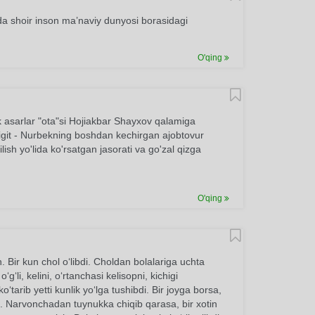
 shoir inson ma’naviy dunyosi borasidagi
O'qing
k asarlar "ota"si Hojiakbar Shayxov qalamiga
igit - Nurbekning boshdan kechirgan ajobtovur
ish yo'lida ko'rsatgan jasorati va go'zal qizga
O'qing
. Bir kun chol o‘libdi. Choldan bolalariga uchta
‘g‘li, kelini, o‘rtanchasi kelisopni, kichigi
o‘tarib yetti kunlik yo‘lga tushibdi. Bir joyga borsa,
h. Narvonchadan tuynukka chiqib qarasa, bir xotin