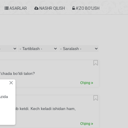
ASARLAR
NASHR QILISH
A'ZO BO'LISH
chada bo‘ldi talon?
×
O'qing
azida
voza bo’lib ketdi. Kech keladi ishidan ham,
O'qing