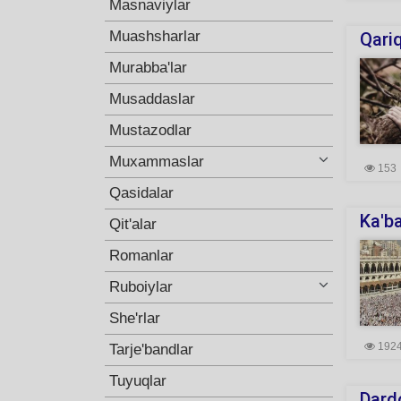
Masnaviylar
Muashsharlar
Qariq
Murabba'lar
Musaddaslar
Mustazodlar
Muxammaslar
153
Qasidalar
Ka'ba
Qit'alar
Romanlar
Ruboiylar
She'rlar
192
Tarje'bandlar
Tuyuqlar
Dardo