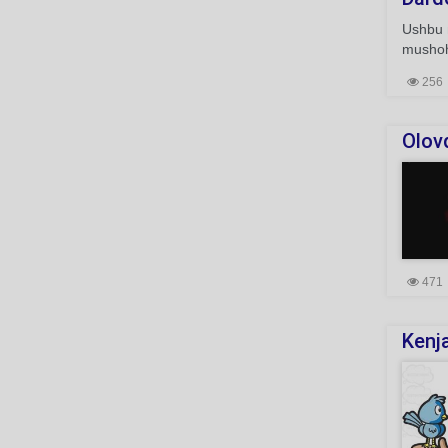
Ushbu 
mushoha
256
Olov
471
Kenja