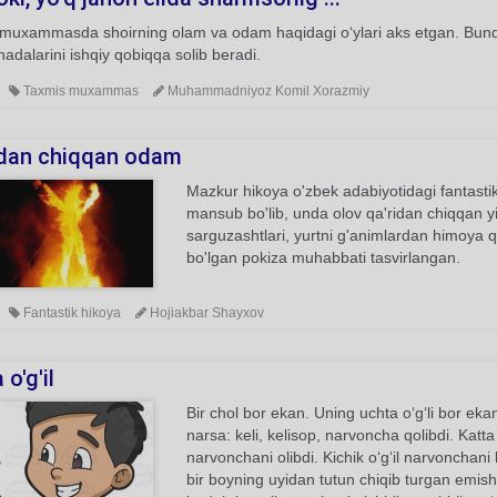
muxammasda shoirning olam va odam haqidagi o‘ylari aks etgan. Bunda
dalarini ishqiy qobiqqa solib beradi.
Taxmis muxammas
Muhammadniyoz Komil Xorazmiy
dan chiqqan odam
Mazkur hikoya o'zbek adabiyotidagi fantasti
mansub bo'lib, unda olov qa'ridan chiqqan y
sarguzashtlari, yurtni g'animlardan himoya qil
bo'lgan pokiza muhabbati tasvirlangan.
Fantastik hikoya
Hojiakbar Shayxov
 o'g'il
Bir chol bor ekan. Uning uchta o‘g‘li bor ekan
narsa: keli, kelisop, narvoncha qolibdi. Katta o
narvonchani olibdi. Kichik o‘g‘il narvonchani k
bir boyning uyidan tutun chiqib turgan emis