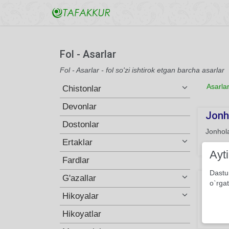
Fol - Asarlar
Fol - Asarlar - fol so'zi ishtirok etgan barcha asarlar
Asarla
Chistonlar
Devonlar
Jonho
Dostonlar
Jonhola
Ertaklar
131
Ayt
Fardlar
Dastu
Erim 
G'azallar
o`rgat
Mani er
Hikoyalar
Ayrilga
Hikoyatlar
195