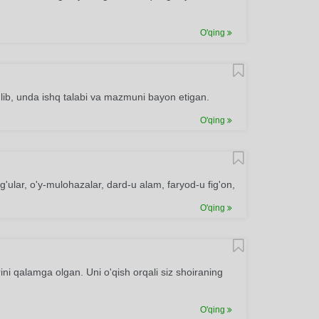
O'qing
'lib, unda ishq talabi va mazmuni bayon etigan.
O'qing
g'ular, o'y-mulohazalar, dard-u alam, faryod-u fig'on,
O'qing
rini qalamga olgan. Uni o'qish orqali siz shoiraning
O'qing