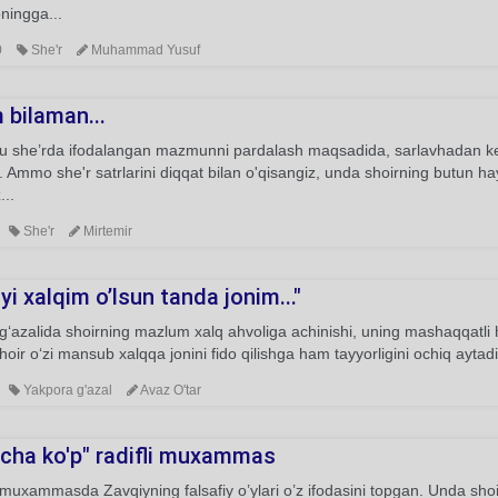
ningga...
0
She'r
Muhammad Yusuf
 bilaman...
bu she’rda ifodalangan mazmunni pardalash maqsadida, sarlavhadan key
 Ammo she'r satrlarini diqqat bilan o'qisangiz, unda shoirning butun ha
...
She'r
Mirtemir
yi xalqim o’lsun tanda jonim..."
‘azalida shoirning mazlum xalq ahvoliga achinishi, uning mashaqqatli ha
oir o‘zi mansub xalqqa jonini fido qilishga ham tayyorligini ochiq aytadi
Yakpora g'azal
Avaz O'tar
cha ko'p" radifli muxammas
uxammasda Zavqiyning falsafiy o’ylari o’z ifodasini topgan. Unda shoi