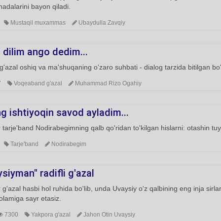
dalarini bayon qiladi.
Mustaqil muxammas
Ubaydulla Zavqiy
 dilim ango dedim...
'azal oshiq va ma'shuqaning o'zaro suhbati - dialog tarzida bitilgan bo
7
Voqeaband g'azal
Muhammad Rizo Ogahiy
g ishtiyoqin savod ayladim...
tarje'band Nodirabegimning qalb qo'ridan to'kilgan hislarni: otashin tuy
Tarje'band
Nodirabegim
siyman" radifli g'azal
g'azal hasbi hol ruhida bo'lib, unda Uvaysiy o'z qalbining eng inja sirla
 olamiga sayr etasiz.
7300
Yakpora g'azal
Jahon Otin Uvaysiy