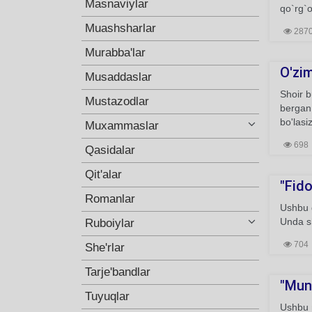
Masnaviylar
qo`rg`o
Muashsharlar
287
Murabba'lar
O'zim
Musaddaslar
Shoir 
Mustazodlar
bergan.
bo'lasiz
Muxammaslar
698
Qasidalar
Qit'alar
"Fido
Romanlar
Ushbu g
Unda sh
Ruboiylar
704
She'rlar
Tarje'bandlar
"Mun
Tuyuqlar
Ushbu m