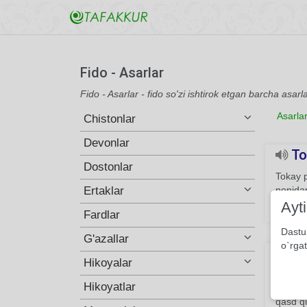
Fido - Asarlar
Fido - Asarlar - fido so'zi ishtirok etgan barcha asarl
Asarla
Chistonlar
Devonlar
To
Dostonlar
Tokay p
Ertaklar
nonidan
Ayt
463
Fardlar
Dastu
G'azallar
o`rgat
Tava
Hikoyalar
Oq yo`r
Hikoyatlar
yaragan
qasd qi