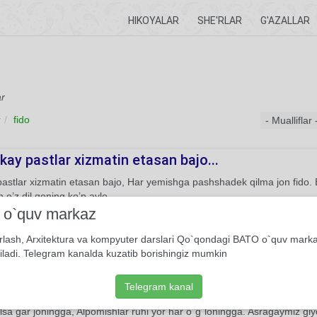
HIKOYALAR
SHE'RLAR
G'AZALLAR
ar
r
fido
kay pastlar xizmatin etasan bajo...
astlar xizmatin etasan bajo, Har yemishga pashshadek qilma jon fido. B
 o’z dil qoning ko’p avlo.
i o`quv markaz
Xos ruboiy
Umar Xayyom
Behzod Muhammadkarimov
rlash, Arxitektura va kompyuter darslari Qo`qondagi BATO o`quv mark
iladi. Telegram kanalda kuzatib borishingiz mumkin
llo
gakka o`ragansan o`zing bizni, Ham oq yuvib-taragansan o`zing bizni.
Telegram kanal
san o`zing bizni. Fidoying bo`lgaymiz seni, O`zbekiston, Hech kimga b
lsa gar joningga, Alpomishlar ruhi yor har o`g`loningga. Asragaymiz gi