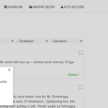
ASARLAR
NASHR QILISH
A'ZO BO'LISH
ir nonni ikki kun ye – tortma hech minnat, O’zga
×
O'qing
azida
 Beshigimiz uzra bedor ona bo`lib, Kunimizga
ermaymiz seni, O`zbekiston!.. Qalqoning bor, kim
yohing ham gulday o`pib, Yovlar yaqin yo`lolmagay