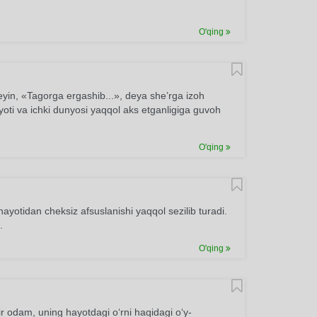
O'qing
in, «Tagorga ergashib...», deya she’rga izoh
yoti va ichki dunyosi yaqqol aks etganligiga guvoh
O'qing
yotidan cheksiz afsuslanishi yaqqol sezilib turadi.
.
O'qing
r odam, uning hayotdagi o‘rni haqidagi o‘y-