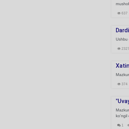
mushoha
637
Dardi
Ushbu g
232
Xatin
Mazkur 
374
"Uvay
Mazkur 
ko'ngil
1