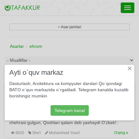
Toggl
navig
Asar janrlari
Asarlar
ehrom
×
Ayti o`quv markaz
Dasturlash, Arxitektura va kompyuter darslari Qo`qondagi
O'zbek haqida ballada
BATO o`quv markazida o`rgatiladi. Telegram kanalda kuzatib
borishingiz mumkin
Qiyosi yo'q uning mehri bir daryo, O'xshasa o'ziga o'xshaydi
O'zbek. Boshqa millatlarni bilmadim, ammo, Dunyoda bolam
deb yashaydi O'zbek! O'nta bo'lsa o'rni boshqa uning-chun,
Telegram kanal
O'g'lim otashimdan yaralgan uchqun. Qizim parilardan
chehrasi gulgun, Qoshlari qalam deb yashaydi O'zbek!..
6620
She'r
Muhammad Yusuf
O'qing