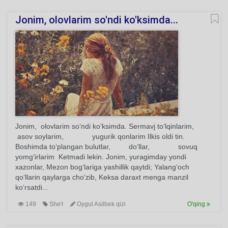
Jonim, olovlarim so'ndi ko'ksimda...
Jonim, olovlarim so‘ndi ko‘ksimda. Sermavj to‘lqinlarim,
asov soylarim, yugurik qonlarim Ilkis oldi tin.
Boshimda to‘plangan bulutlar, do‘llar, sovuq
yomg‘irlarim Ketmadi lekin. Jonim, yuragimday yondi
xazonlar, Mezon bog‘lariga yashillik qaytdi; Yalang‘och
qo‘llarin qaylarga cho‘zib, Keksa daraxt menga manzil
ko‘rsatdi...
149
She'r
Oygul Asilbek qizi
O'qing