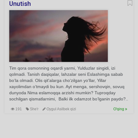
Unutish
Tim qora osmonning oqardi yarmi, Yulduzlar singidi, izi
qolmadi. Tanish daqiqalar, lahzalar seni Eslashimga sabab
bo‘la olmadi. Olis qit'alarga cho‘zilgan yo‘llar, Yillar
xayolimdan o‘tmaydi bu kun. Ayt menga, sershovqin, sovuq
dunyoda Nima eslamoqqa arzishi mumkin? Tuproqday
sochilgan qismatlarnimi, Balki ilk odamzot bo‘lganin paydo?..
191
She'r
Oygul Asilbek qizi
O'qing