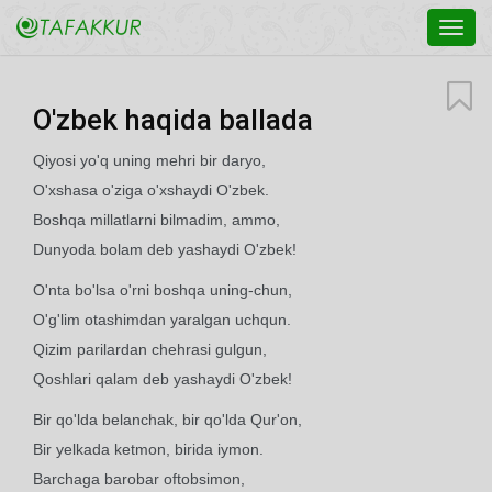
Toggl
navig
O'zbek haqida ballada
Qiyosi yo'q uning mehri bir daryo,
O'xshasa o'ziga o'xshaydi O'zbek.
Boshqa millatlarni bilmadim, ammo,
Dunyoda bolam deb yashaydi O'zbek!
O'nta bo'lsa o'rni boshqa uning-chun,
O'g'lim otashimdan yaralgan uchqun.
Qizim parilardan chehrasi gulgun,
Qoshlari qalam deb yashaydi O'zbek!
Bir qo'lda belanchak, bir qo'lda Qur'on,
Bir yelkada ketmon, birida iymon.
Barchaga barobar oftobsimon,