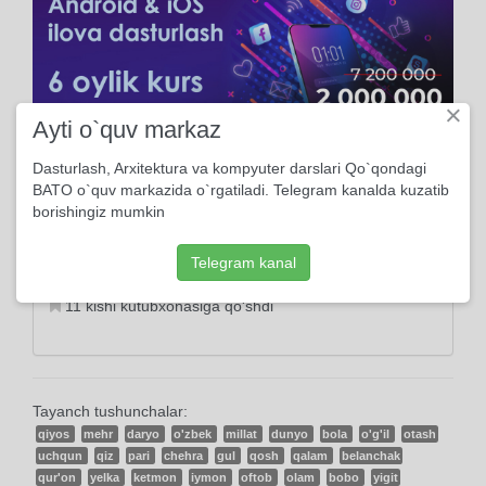
×
Ayti o`quv markaz
Dasturlash, Arxitektura va kompyuter darslari Qo`qondagi
Ma'lumot
BATO o`quv markazida o`rgatiladi. Telegram kanalda kuzatib
borishingiz mumkin
2017, 24-Aprelda yuklangan
Telegram kanal
6637 marta ko'rildi
11 kishi kutubxonasiga qo'shdi
Tayanch tushunchalar:
qiyos
mehr
daryo
o'zbek
millat
dunyo
bola
o'g'il
otash
uchqun
qiz
pari
chehra
gul
qosh
qalam
belanchak
qur'on
yelka
ketmon
iymon
oftob
olam
bobo
yigit