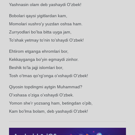
Yashnasin olam deb yashaydi O'zbek!
Bobolari qaysi yigitlardan kam,
Momolari xushro'y yuzdan oshsa ham.
Zurryodlari bo'lsa bitta uyga jam,
To'shak yetmay to'nin to'shaydi O'zbek!
Ehtirom etganga ehromlari bor,
Kekkayganga bo'yin egmaydi zinhor.
Beshik to'la jajji islomlari bor,
Tosh o'tmas qo'rg'onga o'xshaydi O'zbek!
Qiyosin topdingmi aytgin Muhammad?
O'xshasa o'ziga o'xshaydi O'zbek.
Yomon she'r yozsang ham, betingdan o'pib,
Kam bo'lma bolam, deb yashaydi O'zbek!