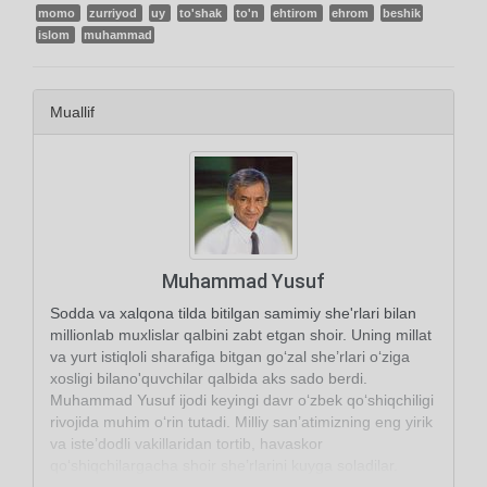
momo
zurriyod
uy
to'shak
to'n
ehtirom
ehrom
beshik
islom
muhammad
Muallif
Muhammad Yusuf
Sodda va xalqona tilda bitilgan samimiy she'rlari bilan
millionlab muxlislar qalbini zabt etgan shoir. Uning millat
va yurt istiqloli sharafiga bitgan go‘zal she’rlari o‘ziga
xosligi bilano'quvchilar qalbida aks sado berdi.
Muhammad Yusuf ijodi keyingi davr o‘zbek qo‘shiqchiligi
rivojida muhim o‘rin tutadi. Milliy san’atimizning eng yirik
va iste’dodli vakillaridan tortib, havaskor
qo‘shiqchilargacha shoir she’rlarini kuyga soladilar.