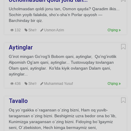
Ucholmasdan qoldi jonu tan, Osmon qayda? Qaradim ilkis...
Sochin yoyib falakda, sho‘x-sha’n Porlar quyosh —
Barchinday bir qiz.
132
She'r
Usmon Azim
O'qing
Aytinglar
G'irot mingan Go'rog'li Bobom qani, aytinglar, Qo'ng'irotlik
Alpomish Og'am qani, aytinglar... Tustovuqday tovlangan
Olam qani, aytinglar. Ko'lda kiyik ovlangan Dalam qani,
aytinglar...
436
She'r
Muhammad Yusuf
O'qing
Tavallo
Oq yo`rgakka o`ragansan o`zing bizni, Ham oq yuvib-
taragansan o`zing bizni. Beshigimiz uzra bedor ona bo`lib,
Kunimizga yaragansan o`zing bizni. Fidoying bo`lgaymiz
seni, O`zbekiston, Hech kimga bermaymiz seni,