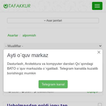
Toggl
navig
Asar janrlari
Asarlar
alpomish
×
Ayti o`quv markaz
Dasturlash, Arxitektura va kompyuter darslari Qo`qondagi
Go'ro'g'li va Alpomish
BATO o`quv markazida o`rgatiladi. Telegram kanalda kuzatib
borishingiz mumkin
Bir zo‘r bergin — chekinar taqdir, "Xudo" degin — pirlaring
ko‘pdir… Go‘ro‘g‘lisiz el bo‘lmas, axir, Alpomishsiz mamlakat
yo‘qdir!
Telegram kanal
1236
She'r
Usmon Azim
O'qing
Ucholmasdan qoldi jonu tan...