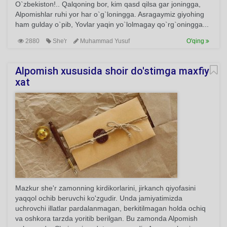
O`zbekiston!.. Qalqoning bor, kim qasd qilsa gar joningga,
Alpomishlar ruhi yor har o`g`loningga. Asragaymiz giyohing
ham gulday o`pib, Yovlar yaqin yo`lolmagay qo`rg`oningga...
2880
She'r
Muhammad Yusuf
O'qing
Alpomish xususida shoir do'stimga maxfiy
xat
Mazkur she'r zamonning kirdikorlarini, jirkanch qiyofasini
yaqqol ochib beruvchi ko'zgudir. Unda jamiyatimizda
uchrovchi illatlar pardalanmagan, berkitilmagan holda ochiq
va oshkora tarzda yoritib berilgan. Bu zamonda Alpomish