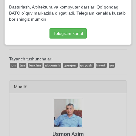
2022, 20-Aprelda yuklangan
Dasturlash, Arxitektura va kompyuter darslari Qo`qondagi
BATO o`quv markazida o`rgatiladi. Telegram kanalda kuzatib
125 marta ko'rildi
borishingiz mumkin
0 kishi kutubxonasiga qo'shdi
Telegram kanal
Tayanch tushunchalar:
jon
tan
barchin
alpomish
qorajon
quyosh
hayot
yer
Muallif
Usmon Azim