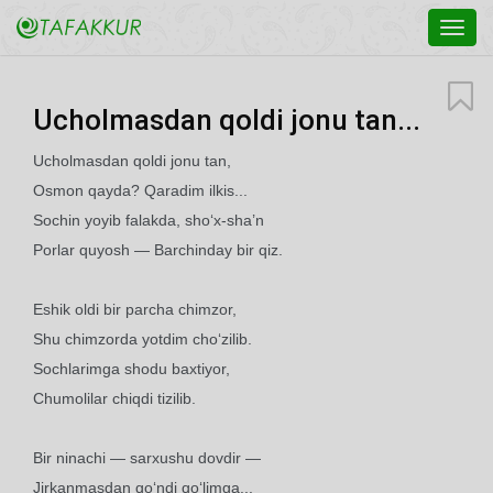
Toggl
navig
Ucholmasdan qoldi jonu tan...
Ucholmasdan qoldi jonu tan,
Osmon qayda? Qaradim ilkis...
Sochin yoyib falakda, sho‘x-sha’n
Porlar quyosh — Barchinday bir qiz.
Eshik oldi bir parcha chimzor,
Shu chimzorda yotdim cho‘zilib.
Sochlarimga shodu baxtiyor,
Chumolilar chiqdi tizilib.
Bir ninachi — sarxushu dovdir —
Jirkanmasdan qo‘ndi qo‘limga...