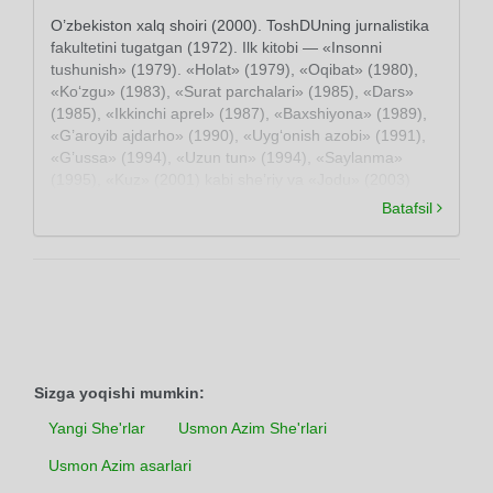
O’zbekiston xalq shoiri (2000). ToshDUning jurnalistika
fakultetini tugatgan (1972). Ilk kitobi — «Insonni
tushunish» (1979). «Holat» (1979), «Oqibat» (1980),
«Ko‘zgu» (1983), «Surat parchalari» (1985), «Dars»
(1985), «Ikkinchi aprel» (1987), «Baxshiyona» (1989),
«G’aroyib ajdarho» (1990), «Uyg‘onish azobi» (1991),
«G’ussa» (1994), «Uzun tun» (1994), «Saylanma»
(1995), «Kuz» (2001) kabi she’riy va «Jodu» (2003)
nasriy to‘plamlari nashr etilgan. Dramalar ham yozgan
Batafsil
(«Bir qadam yo‘l». 1997; «Alpomishning kaytishi», 1998
va boshqa).
Sizga yoqishi mumkin:
Yangi She'rlar
Usmon Azim She'rlari
Usmon Azim asarlari