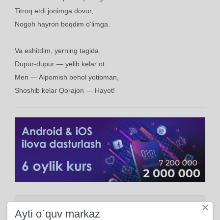
Titroq etdi jonimga dovur,
Nogoh hayron boqdim o‘limga.
Va eshitdim, yerning tagida
Dupur-dupur — yelib kelar ot.
Men — Alpomish behol yotibman,
Shoshib kelar Qorajon — Hayot!
×
Ma'lumot
Ayti o`quv markaz