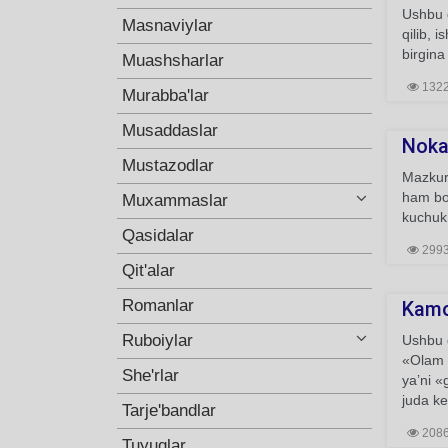
Ushbu q
Masnaviylar
qilib, 
birgina 
Muashsharlar
132
Murabba'lar
Musaddaslar
Nokas
Mustazodlar
Mazkur 
ham bor
Muxammaslar
kuchuk 
Qasidalar
299
Qit'alar
Romanlar
Kamo
Ruboiylar
Ushbu q
«Olam 
She'rlar
ya’ni 
juda ke
Tarje'bandlar
208
Tuyuqlar