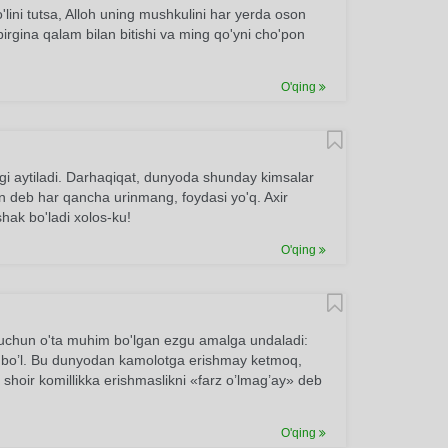
 yo'lini tutsa, Alloh uning mushkulini har yerda oson
 birgina qalam bilan bitishi va ming qo'yni cho'pon
O'qing
ligi aytiladi. Darhaqiqat, dunyoda shunday kimsalar
an deb har qancha urinmang, foydasi yo'q. Axir
shak bo'ladi xolos-ku!
O'qing
t uchun o'ta muhim bo'lgan ezgu amalga undaladi:
 bo’l. Bu dunyodan kamolotga erishmay ketmoq,
oir komillikka erishmaslikni «farz o’lmag’ay» deb
O'qing