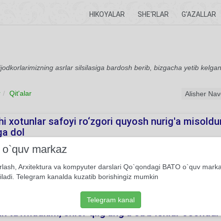
HIKOYALAR
SHE'RLAR
G'AZALLAR
dkorlarimizning asrlar silsilasiga bardosh berib, bizgacha yetib kelgan va
r
Qit'alar
hi xotunlar safoyi ro‘zgori quyosh nurig'a misol
a dol
i o`quv markaz
tabiatning eng go'zal xilqati. Agar u o'z xulqida ezgu fazilatlarni jamlas
singari butun olamni munavvar etib turadi. Ushbu qit'ada buyuk shoir a
rlash, Arxitektura va kompyuter darslari Qo`qondagi BATO o`quv mark
.
iladi. Telegram kanalda kuzatib borishingiz mumkin
3
Qit'a
Alisher Navoiy
Telegram kanal
k ta’rifidakim, shior qilg'ang'a sa'b ishlar osondu