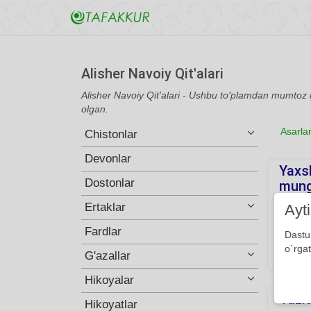
Alisher Navoiy Qit'alari
Alisher Navoiy Qit'alari - Ushbu to'plamdan mumtoz ijo
olgan.
Asarla
Chistonlar
Devonlar
Yaxs
Dostonlar
mung
Ertaklar
Ayt
Ayol - 
quyosh 
Fardlar
Dastu
bergan
o`rgat
G'azallar
187
Hikoyalar
Tuzlu
Hikoyatlar