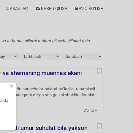
ASARLAR
NASHR QILISH
A'ZO BO'LISH
 to hanuz dillarni maftun qiluvchi qit'alari o'rin
dur va shamsning muannas ekani
×
a, uning qadri shunchalar baland bo'ladiki, u bamisoli
na shu haqiqatni o'ziga xos go'zal shaklda ifodalab
azida
O'qing
r va kulli umur suhulat bila yakson