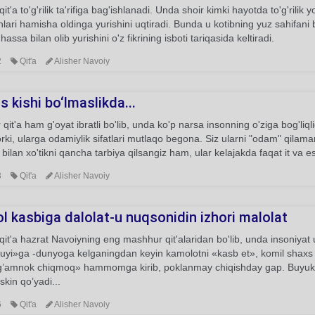
it'a to'g'rilik ta'rifiga bag'ishlanadi. Unda shoir kimki hayotda to'g'rilik
ishlari hamisha oldinga yurishini uqtiradi. Bunda u kotibning yuz sahifani
hassa bilan olib yurishini o'z fikrining isboti tariqasida keltiradi.
2
Qit'a
Alisher Navoiy
 kishi bo‘lmaslikda...
qit'a ham g'oyat ibratli bo'lib, unda ko'p narsa insonning o'ziga bog'liq
ki, ularga odamiylik sifatlari mutlaqo begona. Siz ularni "odam" qilam
bilan xo'tikni qancha tarbiya qilsangiz ham, ular kelajakda faqat it va e
3
Qit'a
Alisher Navoiy
l kasbiga dalolat-u nuqsonidin izhori malolat
it'a hazrat Navoiyning eng mashhur qit'alaridan bo'lib, unda insoniya
uyi»ga -dunyoga kelganingdan keyin kamolotni «kasb et», komil shaxs
«g’amnok chiqmoq» hammomga kirib, poklanmay chiqishday gap. Buyuk sh
skin qo’yadi...
6
Qit'a
Alisher Navoiy