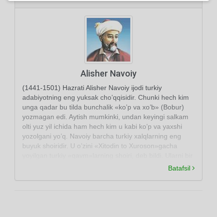
Alisher Navoiy
(1441-1501) Hazrati Alisher Navoiy ijodi turkiy
adabiyotning eng yuksak cho’qqisidir. Chunki hech kim
unga qadar bu tilda bunchalik «ko’p va xo’b» (Bobur)
yozmagan edi. Aytish mumkinki, undan keyingi salkam
olti yuz yil ichida ham hech kim u kabi ko’p va yaxshi
yozolgani yo’q. Navoiy barcha turkiy xalqlarning eng
buyuk shoiridir. U o’zini «Xitodin to Xuroson»gacha
yoyilgan turkiy «qavm»larning shoiri, deb bildi. Ularni bir
adabiy til bayrog’i ostida birlashtirdi -«yakqalam» qildi.
Batafsil
Buyuk shoir Xurosonda, uning poytaxti Hirotda yashab
ijod etdi.