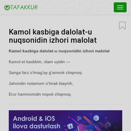
Toggl
navig
Kamol kasbiga dalolat-u
nuqsonidin izhori malolat
Kamol kasbiga dalolat-u nuqsonidin izhori malolat
Kamol et kasbkim, olam uyidin —
Sanga farz o‘lmag'ay g'amnok chiqmoq.
Jahondin notamom o‘tmak biaynih,
Erur hammomdin nopok chiqmoq.