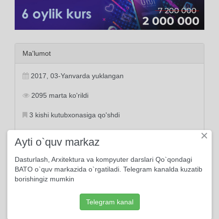
Ma'lumot
2017, 03-Yanvarda yuklangan
2095 marta ko'rildi
3 kishi kutubxonasiga qo'shdi
×
Ayti o`quv markaz
Dasturlash, Arxitektura va kompyuter darslari Qo`qondagi
Tayanch tushunchalar:
BATO o`quv markazida o`rgatiladi. Telegram kanalda kuzatib
kamol
kasb
dalolat
nuqson
izhor
malolat
olam
uy
farz
borishingiz mumkin
g'am
jahon
hammom
pok
nopok
Telegram kanal
Muallif