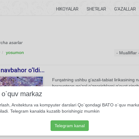
HIKOYALAR
SHE'RLAR
G'AZALLAR
rcha asarlar
r
yosumon
 navbahor o‘ldi...
Furqatning ushbu g‘azali-tabiat lirikasining 
berayotgan go‘zal o‘zgarishlarni g‘oyat sinc
etgan. Shoir o‘tkinchi umrni go‘zallik qo‘ynid
i o`quv markaz
emas, umr ham o‘tkinchi-“g‘animat”.
rlash, Arxitektura va kompyuter darslari Qo`qondagi BATO o`quv mark
iladi. Telegram kanalda kuzatib borishingiz mumkin
1
Yakpora g'azal
Zokirjon Xolmuhammad o'g'li Furqat
Telegram kanal