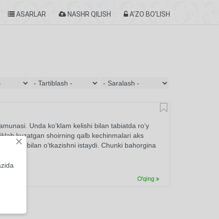
ASARLAR
NASHR QILISH
A'ZO BO'LISH
namunasi. Unda ko‘klam kelishi bilan tabiatda ro‘y
hiklab kuzatgan shoirning qalb kechinmalari aks
×
a ezgulik bilan o‘tkazishni istaydi. Chunki bahorgina
azida
O'qing