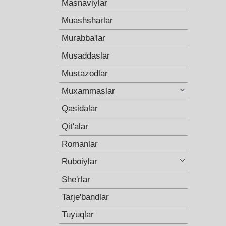
Masnaviylar
Muashsharlar
Murabba'lar
Musaddaslar
Mustazodlar
Muxammaslar
Qasidalar
Qit'alar
Romanlar
Ruboiylar
She'rlar
Tarje'bandlar
Tuyuqlar