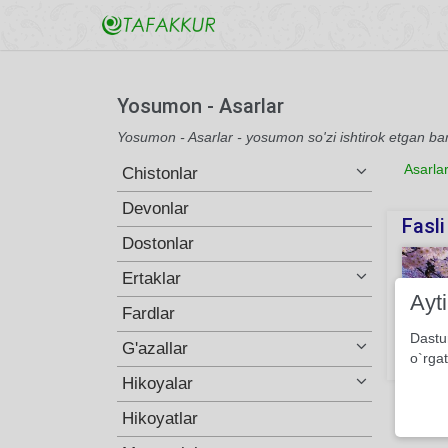
Yosumon - Asarlar
Yosumon - Asarlar - yosumon so'zi ishtirok etgan ba
Asarla
Chistonlar
Devonlar
Fasli
Dostonlar
Ertaklar
Ayt
Fardlar
Dastu
G'azallar
o`rgat
686
Hikoyalar
Hikoyatlar