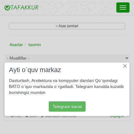
Toggl
navig
Asar janrlari
Asarlar
taxmin
×
Ayti o`quv markaz
Dasturlash, Arxitektura va kompyuter darslari Qo`qondagi
Zamonaviy vahshiylik
BATO o`quv markazida o`rgatiladi. Telegram kanalda kuzatib
borishingiz mumkin
Er dedi, xotiniga Gazeta o‘qib turib: -Arab bo'lib qolmapmiz,
Yaxshiyam xudo urib. Qara,bu vahshiylarni, Shunaqayam
bo‘larkan. Qiz tug‘ilsa chaqaloq, Yerni kovlab ko‘markan...
Telegram kanal
786
She'r
Marhabo Karimova
O'qing