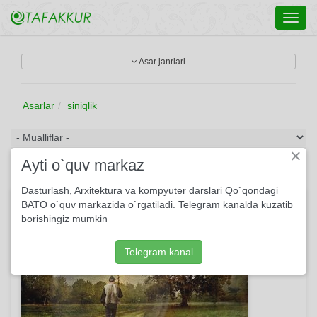
Toggl
navig
Asar janrlari
Asarlar
siniqlik
×
Ayti o`quv markaz
Dasturlash, Arxitektura va kompyuter darslari Qo`qondagi
Bir qarasam...
BATO o`quv markazida o`rgatiladi. Telegram kanalda kuzatib
borishingiz mumkin
Telegram kanal