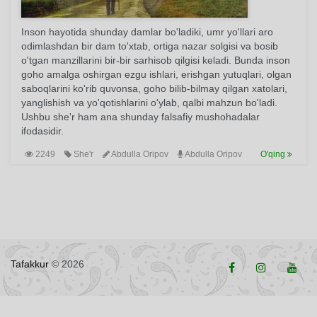
Inson hayotida shunday damlar bo'ladiki, umr yo'llari aro
odimlashdan bir dam to'xtab, ortiga nazar solgisi va bosib
o'tgan manzillarini bir-bir sarhisob qilgisi keladi. Bunda inson
goho amalga oshirgan ezgu ishlari, erishgan yutuqlari, olgan
saboqlarini ko'rib quvonsa, goho bilib-bilmay qilgan xatolari,
yanglishish va yo'qotishlarini o'ylab, qalbi mahzun bo'ladi.
Ushbu she'r ham ana shunday falsafiy mushohadalar
ifodasidir.
2249
She'r
Abdulla Oripov
Abdulla Oripov
O'qing
Tafakkur
© 2026