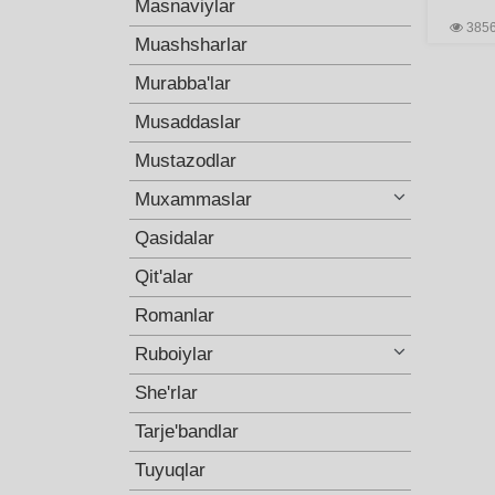
Masnaviylar
385
Muashsharlar
Murabba'lar
Musaddaslar
Mustazodlar
Muxammaslar
Qasidalar
Qit'alar
Romanlar
Ruboiylar
She'rlar
Tarje'bandlar
Tuyuqlar