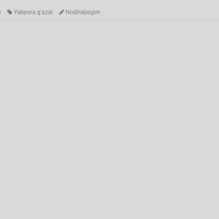
6
Yakpora g'azal
Nodirabegim