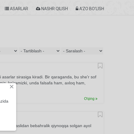
ASARLAR
NASHR QILISH
A'ZO BO'LISH
 asarlar sirasiga kiradi. Bir qaraganda, bu she'r sof
nmiz, ko'ramizki, unda falsafa ham, axloq ham,
×
O'qing
azida
yorining vaslidan bebahralik qiynoqqa solgan ayol