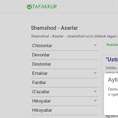
Shamshod - Asarlar
Shamshod - Asarlar - shamshod so'zi ishtirok etgan 
Asarla
Chistonlar
Devonlar
"Usti
Dostonlar
Ushbu g
Ertaklar
ishqiy 
ijtimoi
Ayt
Fardlar
921
Dastu
G'azallar
o`rgat
Hikoyalar
Doda 
Hikoyatlar
Ushbu g
fig’oni