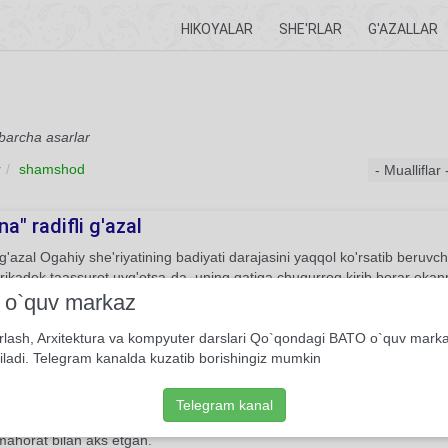
HIKOYALAR
SHE'RLAR
G'AZALLAR
barcha asarlar
r
shamshod
na" radifli g'azal
'azal Ogahiy she'riyatining badiyati darajasini yaqqol ko'rsatib beruvchi
lirikadek taassurot uyg'otsa-da, uning qatiga chuqurroq kirib borar eka
yot ham, hatto siyosat ham bor. Biroq yetakchi ohang baribir ishqdir.
i o`quv markaz
8
Yakpora g'azal
Muhammad Rizo Ogahiy
rlash, Arxitektura va kompyuter darslari Qo`qondagi BATO o`quv mark
iladi. Telegram kanalda kuzatib borishingiz mumkin
keldim, ey salotin sarvari, dodim eshit...
Telegram kanal
'azalda kuyunchak dil izhori o’z ifodasini topgan, yonginasida turgan 
 mahorat bilan aks etgan.