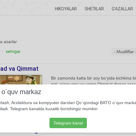
HIKOYALAR
SHE'RLAR
G'AZALLAR
ha asarlar
r
sehrgar
ad va Qimmat
Bir zamonda katta bir soy bo‘yida kichkina 
qizi, o‘gay ona va uning Qimmat degan arzan
ko‘zi, otgani o‘qi yo‘q ekan. U hadeb qizni u
i o`quv markaz
bechoraga birpas ham tinchlik bermas ekan. Z
bir ko‘rgan kishi yana ko‘rsam deb orzu qilar
rlash, Arxitektura va kompyuter darslari Qo`qondagi BATO o`quv mark
iladi. Telegram kanalda kuzatib borishingiz mumkin
00
Hayotiy-maishiy ertak
Xalq og'zaki ijodi
Telegram kanal
imda bo’lding uzun kun...