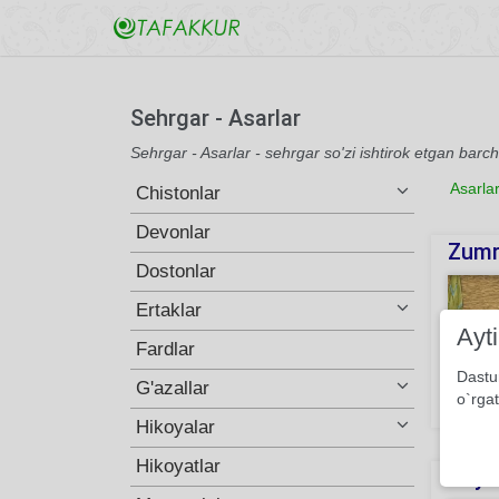
Sehrgar - Asarlar
Sehrgar - Asarlar - sehrgar so'zi ishtirok etgan barc
Asarla
Chistonlar
Devonlar
Zumr
Dostonlar
Ertaklar
Ayt
Fardlar
Dastu
G'azallar
o`rgat
181
Hikoyalar
Hikoyatlar
Xayol