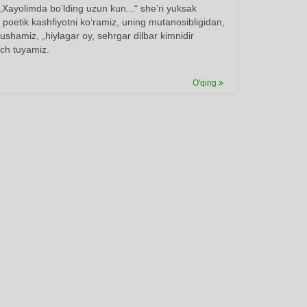
„Xayolimda bo’lding uzun kun...“ she’ri yuksak
a poetik kashfiyotni ko‘ramiz, uning mutanosibligidan,
tushamiz, „hiylagar oy, sehrgar dilbar kimnidir
nch tuyamiz.
O'qing