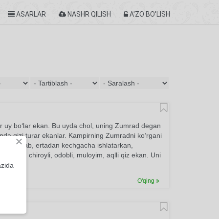
ASARLAR
NASHR QILISH
A'ZO BO'LISH
bir uy bo‘lar ekan. Bu uyda chol, uning Zumrad degan
da qizi turar ekanlar. Kampirning Zumradni ko‘rgani
×
rib, qarg‘ab, ertadan kechgacha ishlatarkan,
umrad chiroyli, odobli, muloyim, aqlli qiz ekan. Uni
 ekan...
azida
O'qing