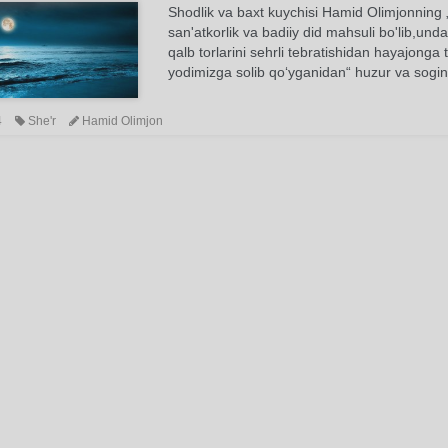
Shodlik va baxt kuychisi Hamid Olimjonning 
san'atkorlik va badiiy did mahsuli bo'lib,und
qalb torlarini sehrli tebratishidan hayajonga 
yodimizga solib qo‘yganidan“ huzur va sogi
4
She'r
Hamid Olimjon