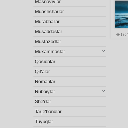
Masnaviylar
Muashsharlar
Murabba'lar
Musaddaslar
180
Mustazodlar
Muxammaslar
Qasidalar
Qit'alar
Romanlar
Ruboiylar
She'rlar
Tarje'bandlar
Tuyuqlar