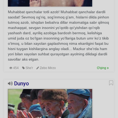
Muhabbat qanchalar totli azob! Muhabbat qanchalar dardli
saodat! Sevmoq og'riq, sog'inmoq g'am, hislarni dilda pinhon
tutmoq azob, ishqdan bebahra dillar malomatiga sabr qilmoq
mashaqqat, sevgan insonini yo'qotib qo'yishdan qo'rqib
yashash dard, ayriliq azobiga bardosh bermoq, kelishiga
umid juda oz bo'lgan insonning yo'llariga butun umr ko'z tikib
o'tmoq, u bilan xayolan gaplashmoq nima ekanligini faqat bu
hisni tuygan kishilargina anglay oladi... Mazkur she'rda ham
yori bilan xayolan suhbat qurayotgan ayolning dilidagi dardli
savollar aks etgan.
454
She'r
Zebo Mirzo
O'qing
Dunyo