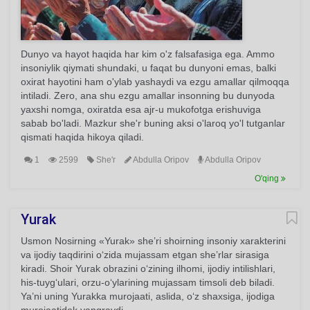
Dunyo va hayot haqida har kim o'z falsafasiga ega. Ammo
insoniylik qiymati shundaki, u faqat bu dunyoni emas, balki
oxirat hayotini ham o'ylab yashaydi va ezgu amallar qilmoqqa
intiladi. Zero, ana shu ezgu amallar insonning bu dunyoda
yaxshi nomga, oxiratda esa ajr-u mukofotga erishuviga
sabab bo'ladi. Mazkur she'r buning aksi o'laroq yo'l tutganlar
qismati haqida hikoya qiladi.
1
2599
She'r
Abdulla Oripov
Abdulla Oripov
O'qing
Yurak
Usmon Nosirning «Yurak» she’ri shoirning insoniy xarakterini
va ijodiy taqdirini o‘zida mujassam etgan she’rlar sirasiga
kiradi. Shoir Yurak obrazini o‘zining ilhomi, ijodiy intilishlari,
his-tuyg‘ulari, orzu-o‘ylarining mujassam timsoli deb biladi.
Ya’ni uning Yurakka murojaati, aslida, o‘z shaxsiga, ijodiga