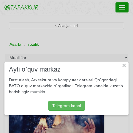
Toggl
navig
Asar janrlari
Asarlar
rozilik
×
Ayti o`quv markaz
Dasturlash, Arxitektura va kompyuter darslari Qo`qondagi
Sizga...
BATO o`quv markazida o`rgatiladi. Telegram kanalda kuzatib
borishingiz mumkin
Telegram kanal