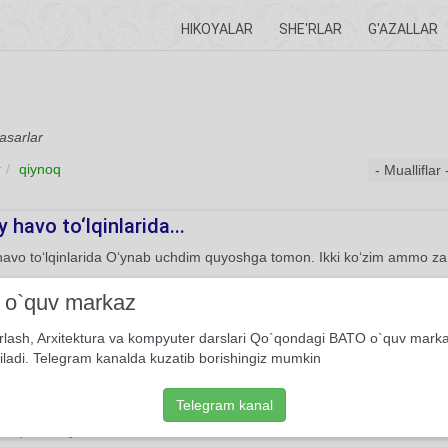
HIKOYALAR
SHE'RLAR
G'AZALLAR
 asarlar
r
qiynoq
 havo to‘lqinlarida...
havo to‘lqinlarida O‘ynab uchdim quyoshga tomon. Ikki ko‘zim ammo z
She'r
Usmon Azim
i o`quv markaz
rlash, Arxitektura va kompyuter darslari Qo`qondagi BATO o`quv mark
bering...
iladi. Telegram kanalda kuzatib borishingiz mumkin
sabab, ehtimol, Tunda eshik g'ichirlar. Boshlanadi, qishloqda Shunda 
z bo'lmasin. Kimda kimning ko'ngli bor, Qo'yavering, o'ynasin...
Telegram kanal
9
She'r
Muhammad Yusuf