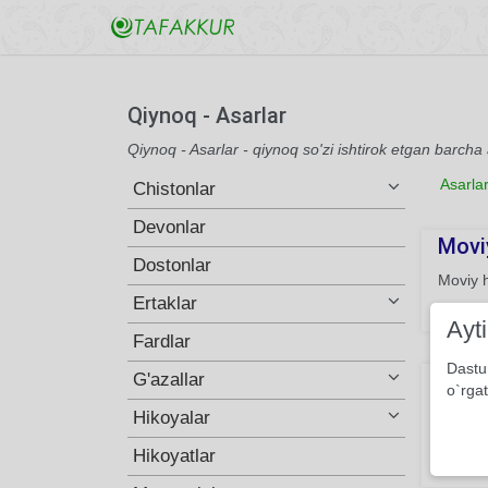
Qiynoq - Asarlar
Qiynoq - Asarlar - qiynoq so'zi ishtirok etgan barcha
Asarla
Chistonlar
Devonlar
Moviy
Dostonlar
Moviy 
Ertaklar
117
Ayt
Fardlar
Dastu
Qo'ya
G'azallar
o`rgat
Shamol 
Hikoyalar
ishingi
Hikoyatlar
141