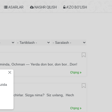
ASARLAR
NASHR QILISH
A'ZO BO'LISH
aminda, Ochman — Yerda don bor, don bor...Don!
×
O'qing
azida
pichir-pichirlar. Sizga nima? Siz uxlang, Hech
O'qing