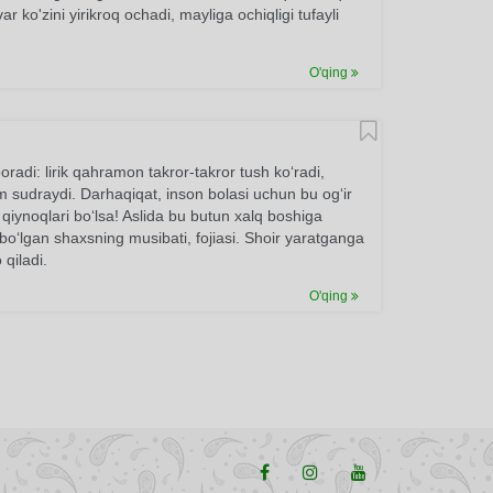
r ko'zini yirikroq ochadi, mayliga ochiqligi tufayli
O'qing
radi: lirik qahramon takror-takror tush ko‘radi,
 sudraydi. Darhaqiqat, inson bolasi uchun bu og‘ir
qiynoqlari bo‘lsa! Aslida bu butun xalq boshiga
bo‘lgan shaxsning musibati, fojiasi. Shoir yaratganga
 qiladi.
O'qing