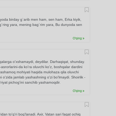
nyoda birday g`arib men ham, sen ham, Erka kiyik,
ag`ring yara, mening bag`rim yara, Bu dunyoda sen
O'qing
hqalarga o'xshamaydi, deydilar. Darhaqiqat, shunday.
asrorlarini-da ko'ra oluvchi ko'z, boshqalar dardini
 yashamoq mohiyati haqida mulohaza qila oluvchi
i o'zida jamlab yashashning o'zi bo'lmaydi. Shoirlik -
e'riyat pichog'ini sanchib yashamoqdir.
O'qing
n to'g'ri bog'lanadi. Axir, Vatan sari faqat ochiq