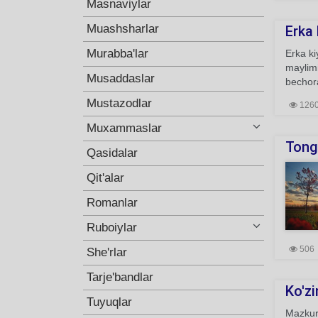
Masnaviylar
Muashsharlar
Erka 
Murabba'lar
Erka ki
maylim
Musaddaslar
bechora
Mustazodlar
126
Muxammaslar
Tong 
Qasidalar
Qit'alar
Romanlar
Ruboiylar
506
She'rlar
Tarje'bandlar
Ko'zi
Tuyuqlar
Mazkur 