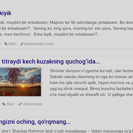
kiyik
yik, maylimi bir erkalasam, Majnun bo`lib sahrolarga yetalasam, Bu du
i bir erkalasam?.. Sening ko`zing qora, mening ko`zim qora, Sening b
, men bechora!.. Erka kiyik, maylimi bir erkalasam?..
0
She'r
Muhammad Yusuf
titraydi kech kuzakning quchog‘ida...
Shoirlar dunyoni o'zgacha ko'radi, ular bos
Sababi ularda olamning ko'zga ko'rinmas sir-
ham his qila oluvchi qalb, hayot ma'nosi va
uyg'oq idrok mavjud. Biroq buncha fazilatlarn
o'ta mas'uliyatli va sharafli ish. U qalbga sh
She'r
Usmon Azim
ngizni oching, qo'rqmang...
she’r Shavkat Rahmon ijodi o'zak masalasiga − Vatan mavzusiga to'g'rida