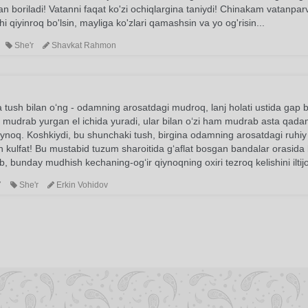
lan boriladi! Vatanni faqat ko'zi ochiqlargina taniydi! Chinakam vatanparva
i qiyinroq bo'lsin, mayliga ko'zlari qamashsin va yo og'risin...
She'r
Shavkat Rahmon
 tush bilan o‘ng - odamning arosatdagi mudroq, lanj holati ustida gap bo
 mudrab yurgan el ichida yuradi, ular bilan o‘zi ham mudrab asta qadam
iynoq. Koshkiydi, bu shunchaki tush, birgina odamning arosatdagi ruhiy 
 kulfat! Bu mustabid tuzum sharoitida g‘aflat bosgan bandalar orasida 
qilib, bunday mudhish kechaning-og‘ir qiynoqning oxiri tezroq kelishini iltijo
7
She'r
Erkin Vohidov