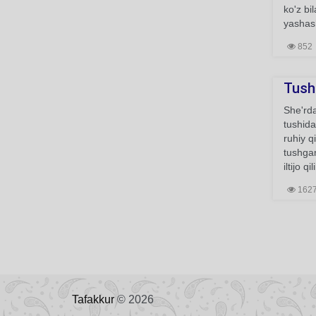
ko'z bi
yashash
852
Tush
She'rda
tushida
ruhiy q
tushgan
iltijo 
162
Tafakkur
© 2026