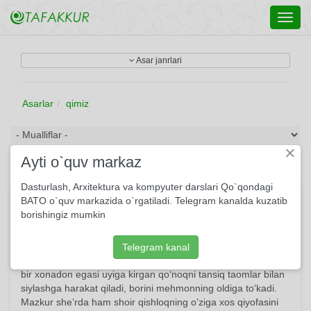
Toggl
navig
Asar janrlari
Asarlar
qimiz
×
Ayti o`quv markaz
Dasturlash, Arxitektura va kompyuter darslari Qo`qondagi
Qishlog'im
BATO o`quv markazida o`rgatiladi. Telegram kanalda kuzatib
borishingiz mumkin
O‘zbek qishloqlari hamisha to‘kinlik va saxovat ramzi bo‘lgan.
Qishloqqa borgan odam hech qachon e’tiborsiz qolmaydi.
Mehmonni otaday ulug‘lash, unga bor mehrini berib, ehtirom
Telegram kanal
ko‘rsatish qishloqlarimizda azal-azaldan qolgan udum. Har
bir xonadon egasi uyiga kirgan qo‘noqni tansiq taomlar bilan
siylashga harakat qiladi, borini mehmonning oldiga to‘kadi.
Mazkur she’rda ham shoir qishloqning o’ziga xos qiyofasini