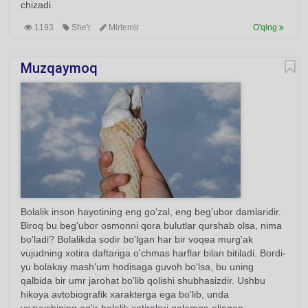
chizadi.
1193
She'r
Mirtemir
O'qing
Muzqaymoq
Bolalik inson hayotining eng go'zal, eng beg'ubor damlaridir.
Biroq bu beg'ubor osmonni qora bulutlar qurshab olsa, nima
bo'ladi? Bolalikda sodir bo'lgan har bir voqea murg'ak
vujudning xotira daftariga o'chmas harflar bilan bitiladi. Bordi-
yu bolakay mash'um hodisaga guvoh bo'lsa, bu uning
qalbida bir umr jarohat bo'lib qolishi shubhasizdir. Ushbu
hikoya avtobiografik xarakterga ega bo'lib, unda